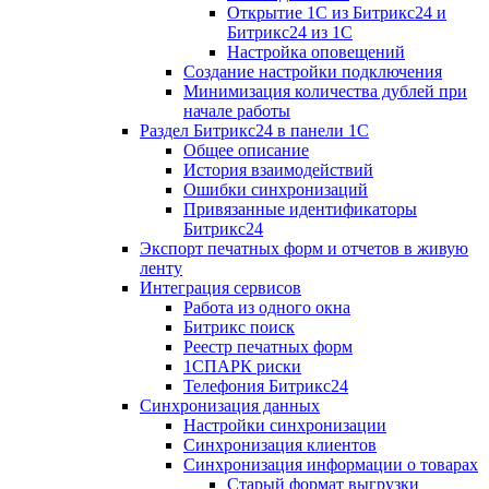
Открытие 1С из Битрикс24 и
Битрикс24 из 1С
Настройка оповещений
Создание настройки подключения
Минимизация количества дублей при
начале работы
Раздел Битрикс24 в панели 1С
Общее описание
История взаимодействий
Ошибки синхронизаций
Привязанные идентификаторы
Битрикс24
Экспорт печатных форм и отчетов в живую
ленту
Интеграция сервисов
Работа из одного окна
Битрикс поиск
Реестр печатных форм
1СПАРК риски
Телефония Битрикс24
Синхронизация данных
Настройки синхронизации
Синхронизация клиентов
Синхронизация информации о товарах
Старый формат выгрузки