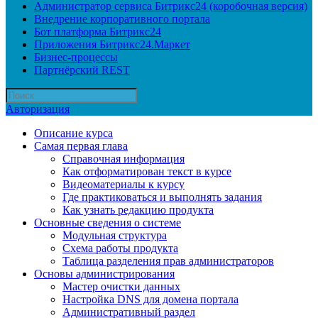
Администратор сервиса Битрикс24 (коробочная версия)
Внедрение корпоративного портала
Бот платформа Битрикс24
Приложения Битрикс24.Маркет
Бизнес-процессы
Партнёрский REST
Авторизация
Описание курса
Самая первая глава
Справочная информация
Как отформатирован текст в курсе
Видеоматериалы к курсу
Где практиковаться и выполнять задания
Как узнать редакцию продукта
Основные сведения о системе
Модульная структура
Схема работы продукта
Таблица разделения прав администраторов
Основы администрирования
Мастер очистки данных
Настройка DNS для домена портала
Административный раздел