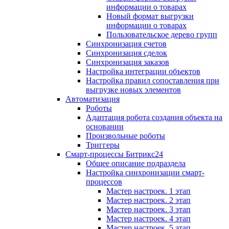
информации о товарах
Новый формат выгрузки
информации о товарах
Пользовательское дерево групп
Синхронизация счетов
Синхронизация сделок
Синхронизация заказов
Настройка интеграции объектов
Настройка правил сопоставления при
выгрузке новых элементов
Автоматизация
Роботы
Адаптация робота создания объекта на
основании
Произвольные роботы
Триггеры
Смарт-процессы Битрикс24
Общее описание подраздела
Настройка синхронизации смарт-
процессов
Мастер настроек. 1 этап
Мастер настроек. 2 этап
Мастер настроек. 3 этап
Мастер настроек. 4 этап
Мастер настроек. 5 этап