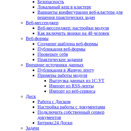
Безопасность
Локальный кеш в кластере
Варианты конфигурации веб-кластера для
решения практических задач
Веб-мессенджер
Веб-мессенджер: настройки модуля
Как включить звонки на 48 человек
Веб-формы
Создание шаблона веб-формы
Публикация веб-формы
Проверьте себя
Практические задания
Внешние источники данных
Публикация в Живую ленту
Примеры работы модуля
Выгрузка данных из 1С:УТ
Импорт из RSS-ленты
Импорт из веб-сервиса
Диск
Работа с Диском
Настройка работы с документами
Подключить собственный сервер
документов
Битрикс24 Доски
Задачи