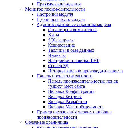
Практические задания
Монитор производительности
Настройки модуля
Публичная часть модуля
Административные страницы модуля
Страницы и компоненты
Хиты
SQL запросы
Кеширование
Таблицы в базе данных
Индексы
Настройки и ошибки PHP
Сервер БД
История замеров производительности
Панель производительности
Панель производительности: поиск
"узких" мест сайта
Вкладка Конфигурация
Вкладка Битрикс
Вкладка Разработка
Вкладка Масштабируемость
Пример нахождения мелких ошибок в
производительности
Облачные хранилища
Что такое облачные хранилища