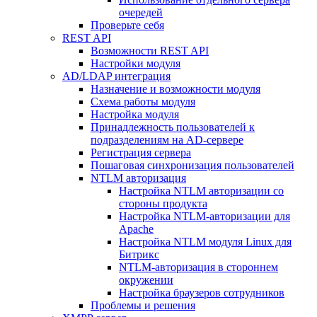
очередей
Проверьте себя
REST API
Возможности REST API
Настройки модуля
AD/LDAP интеграция
Назначение и возможности модуля
Схема работы модуля
Настройка модуля
Принадлежность пользователей к
подразделениям на AD-сервере
Регистрация сервера
Пошаговая синхронизация пользователей
NTLM авторизация
Настройка NTLM авторизации со
стороны продукта
Настройка NTLM-авторизации для
Apache
Настройка NTLM модуля Linux для
Битрикс
NTLM-авторизация в стороннем
окружении
Настройка браузеров сотрудников
Проблемы и решения