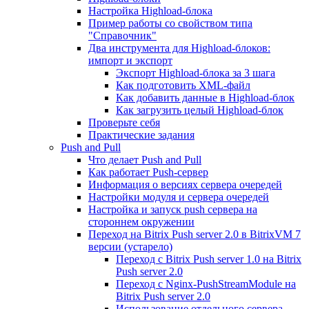
Настройка Highload-блока
Пример работы со свойством типа
"Справочник"
Два инструмента для Highload-блоков:
импорт и экспорт
Экспорт Highload-блока за 3 шага
Как подготовить XML-файл
Как добавить данные в Highload-блок
Как загрузить целый Highload-блок
Проверьте себя
Практические задания
Push and Pull
Что делает Push and Pull
Как работает Push-сервер
Информация о версиях сервера очередей
Настройки модуля и сервера очередей
Настройка и запуск push сервера на
стороннем окружении
Переход на Bitrix Push server 2.0 в BitrixVM 7
версии (устарело)
Переход с Bitrix Push server 1.0 на Bitrix
Push server 2.0
Переход с Nginx-PushStreamModule на
Bitrix Push server 2.0
Использование отдельного сервера