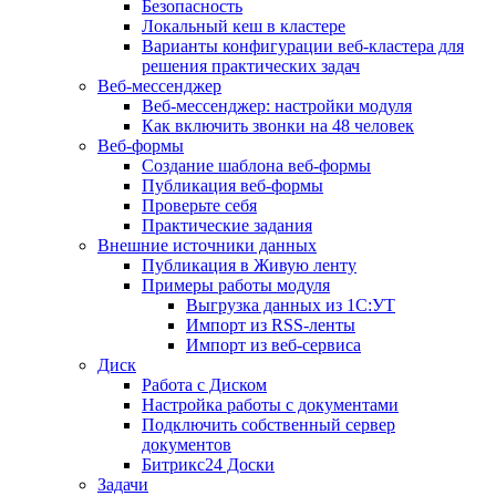
Безопасность
Локальный кеш в кластере
Варианты конфигурации веб-кластера для
решения практических задач
Веб-мессенджер
Веб-мессенджер: настройки модуля
Как включить звонки на 48 человек
Веб-формы
Создание шаблона веб-формы
Публикация веб-формы
Проверьте себя
Практические задания
Внешние источники данных
Публикация в Живую ленту
Примеры работы модуля
Выгрузка данных из 1С:УТ
Импорт из RSS-ленты
Импорт из веб-сервиса
Диск
Работа с Диском
Настройка работы с документами
Подключить собственный сервер
документов
Битрикс24 Доски
Задачи