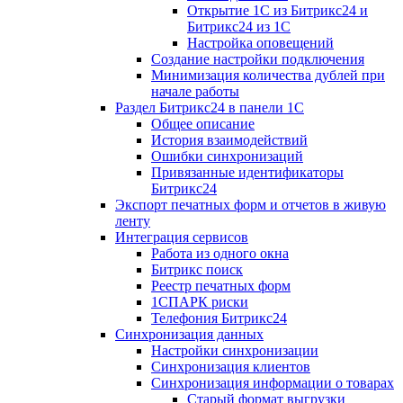
Открытие 1С из Битрикс24 и
Битрикс24 из 1С
Настройка оповещений
Создание настройки подключения
Минимизация количества дублей при
начале работы
Раздел Битрикс24 в панели 1С
Общее описание
История взаимодействий
Ошибки синхронизаций
Привязанные идентификаторы
Битрикс24
Экспорт печатных форм и отчетов в живую
ленту
Интеграция сервисов
Работа из одного окна
Битрикс поиск
Реестр печатных форм
1СПАРК риски
Телефония Битрикс24
Синхронизация данных
Настройки синхронизации
Синхронизация клиентов
Синхронизация информации о товарах
Старый формат выгрузки