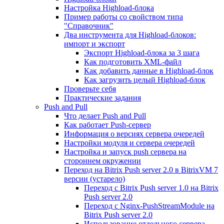
Настройка Highload-блока
Пример работы со свойством типа
"Справочник"
Два инструмента для Highload-блоков:
импорт и экспорт
Экспорт Highload-блока за 3 шага
Как подготовить XML-файл
Как добавить данные в Highload-блок
Как загрузить целый Highload-блок
Проверьте себя
Практические задания
Push and Pull
Что делает Push and Pull
Как работает Push-сервер
Информация о версиях сервера очередей
Настройки модуля и сервера очередей
Настройка и запуск push сервера на
стороннем окружении
Переход на Bitrix Push server 2.0 в BitrixVM 7
версии (устарело)
Переход с Bitrix Push server 1.0 на Bitrix
Push server 2.0
Переход с Nginx-PushStreamModule на
Bitrix Push server 2.0
Использование отдельного сервера