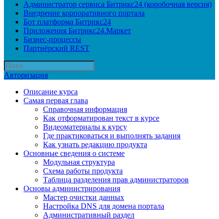
Администратор сервиса Битрикс24 (коробочная версия)
Внедрение корпоративного портала
Бот платформа Битрикс24
Приложения Битрикс24.Маркет
Бизнес-процессы
Партнёрский REST
Авторизация
Описание курса
Самая первая глава
Справочная информация
Как отформатирован текст в курсе
Видеоматериалы к курсу
Где практиковаться и выполнять задания
Как узнать редакцию продукта
Основные сведения о системе
Модульная структура
Схема работы продукта
Таблица разделения прав администраторов
Основы администрирования
Мастер очистки данных
Настройка DNS для домена портала
Административный раздел