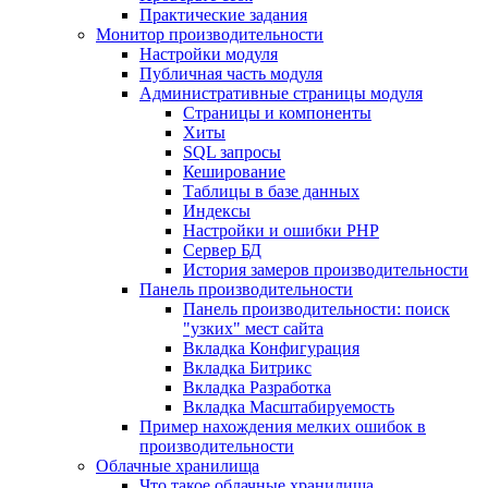
Практические задания
Монитор производительности
Настройки модуля
Публичная часть модуля
Административные страницы модуля
Страницы и компоненты
Хиты
SQL запросы
Кеширование
Таблицы в базе данных
Индексы
Настройки и ошибки PHP
Сервер БД
История замеров производительности
Панель производительности
Панель производительности: поиск
"узких" мест сайта
Вкладка Конфигурация
Вкладка Битрикс
Вкладка Разработка
Вкладка Масштабируемость
Пример нахождения мелких ошибок в
производительности
Облачные хранилища
Что такое облачные хранилища