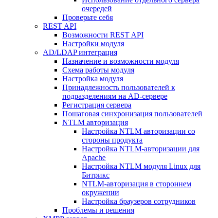
очередей
Проверьте себя
REST API
Возможности REST API
Настройки модуля
AD/LDAP интеграция
Назначение и возможности модуля
Схема работы модуля
Настройка модуля
Принадлежность пользователей к
подразделениям на AD-сервере
Регистрация сервера
Пошаговая синхронизация пользователей
NTLM авторизация
Настройка NTLM авторизации со
стороны продукта
Настройка NTLM-авторизации для
Apache
Настройка NTLM модуля Linux для
Битрикс
NTLM-авторизация в стороннем
окружении
Настройка браузеров сотрудников
Проблемы и решения