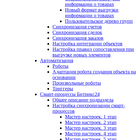
информации о товарах
Новый формат выгрузки
информации о товарах
Пользовательское дерево групп
Синхронизация счетов
Синхронизация сделок
Синхронизация заказов
Настройка интеграции объектов
Настройка правил сопоставления при
выгрузке новых элементов
Автоматизация
Роботы
Адаптация робота создания объекта на
основании
Произвольные роботы
Триггеры
Смарт-процессы Битрикс24
Общее описание подраздела
Настройка синхронизации смарт-
процессов
Мастер настроек. 1 этап
Мастер настроек. 2 этап
Мастер настроек. 3 этап
Мастер настроек. 4 этап
Мастер настроек. 5 этап