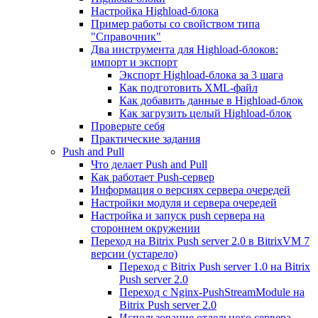
Настройка Highload-блока
Пример работы со свойством типа
"Справочник"
Два инструмента для Highload-блоков:
импорт и экспорт
Экспорт Highload-блока за 3 шага
Как подготовить XML-файл
Как добавить данные в Highload-блок
Как загрузить целый Highload-блок
Проверьте себя
Практические задания
Push and Pull
Что делает Push and Pull
Как работает Push-сервер
Информация о версиях сервера очередей
Настройки модуля и сервера очередей
Настройка и запуск push сервера на
стороннем окружении
Переход на Bitrix Push server 2.0 в BitrixVM 7
версии (устарело)
Переход с Bitrix Push server 1.0 на Bitrix
Push server 2.0
Переход с Nginx-PushStreamModule на
Bitrix Push server 2.0
Использование отдельного сервера