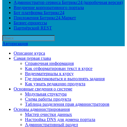
Администратор сервиса Битрикс24 (коробочная версия)
Внедрение корпоративного портала
Бот платформа Битрикс24
Приложения Битрикс24.Маркет
Бизнес-процессы
Партнёрский REST
Авторизация
Описание курса
Самая первая глава
Справочная информация
Как отформатирован текст в курсе
Видеоматериалы к курсу
Где практиковаться и выполнять задания
Как узнать редакцию продукта
Основные сведения о системе
Модульная структура
Схема работы продукта
Таблица разделения прав администраторов
Основы администрирования
Мастер очистки данных
Настройка DNS для домена портала
Административный раздел