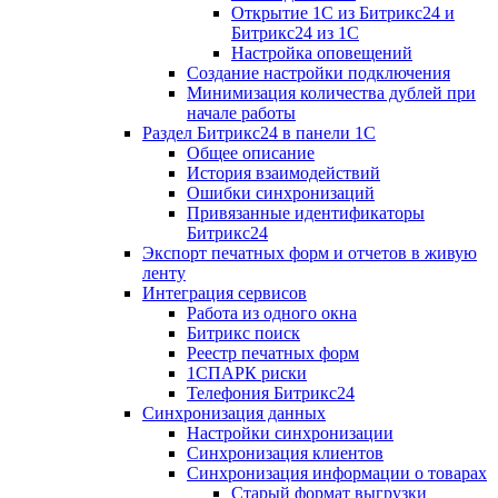
Открытие 1С из Битрикс24 и
Битрикс24 из 1С
Настройка оповещений
Создание настройки подключения
Минимизация количества дублей при
начале работы
Раздел Битрикс24 в панели 1С
Общее описание
История взаимодействий
Ошибки синхронизаций
Привязанные идентификаторы
Битрикс24
Экспорт печатных форм и отчетов в живую
ленту
Интеграция сервисов
Работа из одного окна
Битрикс поиск
Реестр печатных форм
1СПАРК риски
Телефония Битрикс24
Синхронизация данных
Настройки синхронизации
Синхронизация клиентов
Синхронизация информации о товарах
Старый формат выгрузки