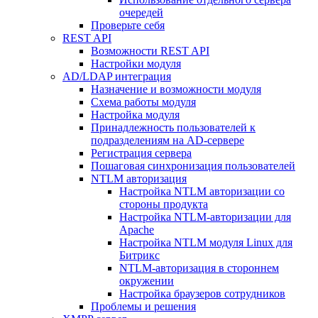
очередей
Проверьте себя
REST API
Возможности REST API
Настройки модуля
AD/LDAP интеграция
Назначение и возможности модуля
Схема работы модуля
Настройка модуля
Принадлежность пользователей к
подразделениям на AD-сервере
Регистрация сервера
Пошаговая синхронизация пользователей
NTLM авторизация
Настройка NTLM авторизации со
стороны продукта
Настройка NTLM-авторизации для
Apache
Настройка NTLM модуля Linux для
Битрикс
NTLM-авторизация в стороннем
окружении
Настройка браузеров сотрудников
Проблемы и решения