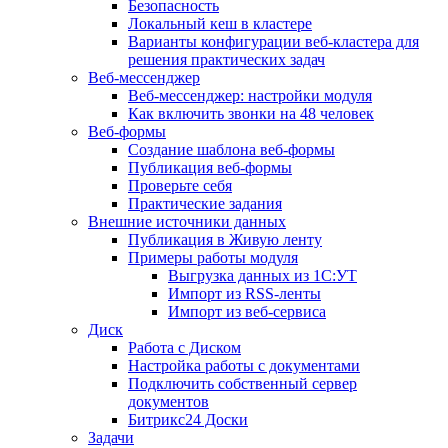
Безопасность
Локальный кеш в кластере
Варианты конфигурации веб-кластера для
решения практических задач
Веб-мессенджер
Веб-мессенджер: настройки модуля
Как включить звонки на 48 человек
Веб-формы
Создание шаблона веб-формы
Публикация веб-формы
Проверьте себя
Практические задания
Внешние источники данных
Публикация в Живую ленту
Примеры работы модуля
Выгрузка данных из 1С:УТ
Импорт из RSS-ленты
Импорт из веб-сервиса
Диск
Работа с Диском
Настройка работы с документами
Подключить собственный сервер
документов
Битрикс24 Доски
Задачи