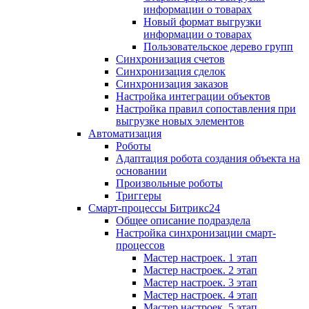
информации о товарах
Новый формат выгрузки
информации о товарах
Пользовательское дерево групп
Синхронизация счетов
Синхронизация сделок
Синхронизация заказов
Настройка интеграции объектов
Настройка правил сопоставления при
выгрузке новых элементов
Автоматизация
Роботы
Адаптация робота создания объекта на
основании
Произвольные роботы
Триггеры
Смарт-процессы Битрикс24
Общее описание подраздела
Настройка синхронизации смарт-
процессов
Мастер настроек. 1 этап
Мастер настроек. 2 этап
Мастер настроек. 3 этап
Мастер настроек. 4 этап
Мастер настроек. 5 этап