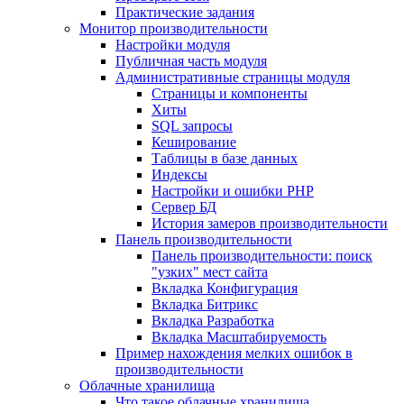
Практические задания
Монитор производительности
Настройки модуля
Публичная часть модуля
Административные страницы модуля
Страницы и компоненты
Хиты
SQL запросы
Кеширование
Таблицы в базе данных
Индексы
Настройки и ошибки PHP
Сервер БД
История замеров производительности
Панель производительности
Панель производительности: поиск
"узких" мест сайта
Вкладка Конфигурация
Вкладка Битрикс
Вкладка Разработка
Вкладка Масштабируемость
Пример нахождения мелких ошибок в
производительности
Облачные хранилища
Что такое облачные хранилища