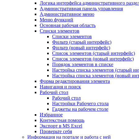
Логика интерфейса административного разде
Административная панель управления
Административное меню
Меню функций
Основная рабочая область
Списки элементов
Списки элементов
Фильтр (старый интерфейс)
Фильтр (новый интерфейс)
Список элементов (старый интерфейс)
Список элементов (новый интерфейс)
Порядок элементов в списке
Настройка списка элементов (старый ин
Настройка списка элементов (новый ин
Форма редактирования элемента
Навигация и поиск
Рабочий стол
Рабочий стол
Настройки Рабочего стола
Гаджеты на рабочем столе
Избранное
Контекстная помощь
Экспорт в MS Excel
Проверьте себя
Информация на портале и работа с ней