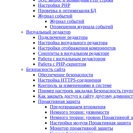
Настройки PHP
Проверка и оптимизация БД
Журнал событий
Журнал событий
Оповещения журнала событий
Визуальный редактор
Подключение редактора
Настройка визуального редактора
Настройки отображения компонентов
Сниппеты в визуальном редакторе
Работа с визуальным редактором
Работа с PHP-скриптом
Безопасность сайта
Обеспечение безопасности
Настройка HTTPS-соединения
Контроль за изменениями в системе
Пример настроек закладки Безопасность груп
Как закрыть доступ к сайту другому админис
Проактивная защита
Предотвращаем вторжения
Немного теории: уязвимости
Немного теории: уровни Проактивной 
Настройки модуля Проактивная защита
Монитор проактивной защиты