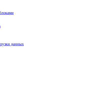
блоками
а
грузки данных