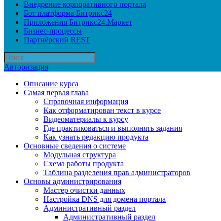
Внедрение корпоративного портала
Бот платформа Битрикс24
Приложения Битрикс24.Маркет
Бизнес-процессы
Партнёрский REST
Авторизация
Описание курса
Самая первая глава
Справочная информация
Как отформатирован текст в курсе
Видеоматериалы к курсу
Где практиковаться и выполнять задания
Как узнать редакцию продукта
Основные сведения о системе
Модульная структура
Схема работы продукта
Таблица разделения прав администраторов
Основы администрирования
Мастер очистки данных
Настройка DNS для домена портала
Административный раздел
Административный раздел