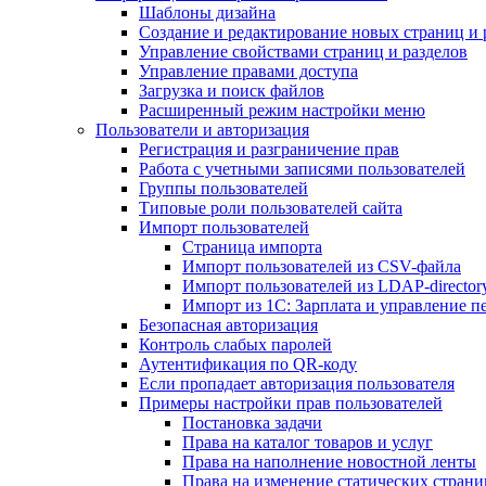
Шаблоны дизайна
Создание и редактирование новых страниц и 
Управление свойствами страниц и разделов
Управление правами доступа
Загрузка и поиск файлов
Расширенный режим настройки меню
Пользователи и авторизация
Регистрация и разграничение прав
Работа с учетными записями пользователей
Группы пользователей
Типовые роли пользователей сайта
Импорт пользователей
Страница импорта
Импорт пользователей из CSV-файла
Импорт пользователей из LDAP-director
Импорт из 1С: Зарплата и управление п
Безопасная авторизация
Контроль слабых паролей
Аутентификация по QR-коду
Если пропадает авторизация пользователя
Примеры настройки прав пользователей
Постановка задачи
Права на каталог товаров и услуг
Права на наполнение новостной ленты
Права на изменение статических страни