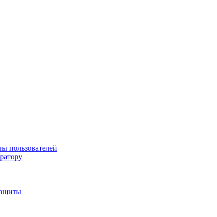
пы пользователей
тратору
защиты