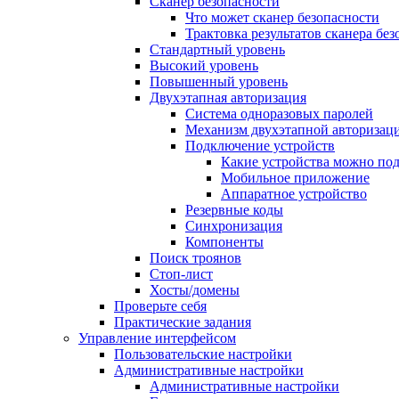
Сканер безопасности
Что может сканер безопасности
Трактовка результатов сканера бе
Стандартный уровень
Высокий уровень
Повышенный уровень
Двухэтапная авторизация
Система одноразовых паролей
Механизм двухэтапной авторизац
Подключение устройств
Какие устройства можно по
Мобильное приложение
Аппаратное устройство
Резервные коды
Синхронизация
Компоненты
Поиск троянов
Стоп-лист
Хосты/домены
Проверьте себя
Практические задания
Управление интерфейсом
Пользовательские настройки
Административные настройки
Административные настройки