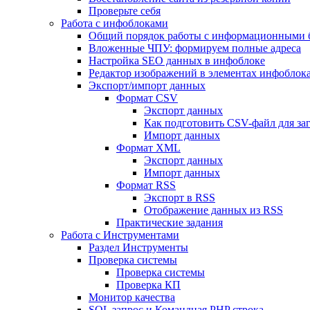
Проверьте себя
Работа с инфоблоками
Общий порядок работы с информационными 
Вложенные ЧПУ: формируем полные адреса
Настройка SEO данных в инфоблоке
Редактор изображений в элементах инфоблок
Экспорт/импорт данных
Формат CSV
Экспорт данных
Как подготовить CSV-файл для за
Импорт данных
Формат XML
Экспорт данных
Импорт данных
Формат RSS
Экспорт в RSS
Отображение данных из RSS
Практические задания
Работа с Инструментами
Раздел Инструменты
Проверка системы
Проверка системы
Проверка КП
Монитор качества
SQL запрос и Командная PHP строка