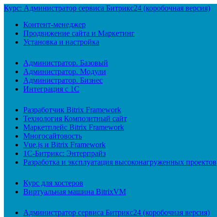
Курс: Администратор сервиса Битрикс24 (коробочная версия)
Контент-менеджер
Продвижение сайта и Маркетинг
Установка и настройка
Администратор. Базовый
Администратор. Модули
Администратор. Бизнес
Интеграция с 1С
Разработчик Bitrix Framework
Технология Композитный сайт
Маркетплейс Bitrix Framework
Многосайтовость
Vue.js и Bitrix Framework
1С-Битрикс: Энтерпрайз
Разработка и эксплуатация высоконагруженных проектов
Курс для хостеров
Виртуальная машина BitrixVM
Администратор сервиса Битрикс24 (коробочная версия)