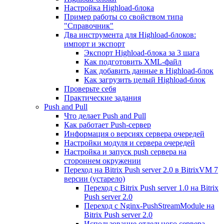
Настройка Highload-блока
Пример работы со свойством типа
"Справочник"
Два инструмента для Highload-блоков:
импорт и экспорт
Экспорт Highload-блока за 3 шага
Как подготовить XML-файл
Как добавить данные в Highload-блок
Как загрузить целый Highload-блок
Проверьте себя
Практические задания
Push and Pull
Что делает Push and Pull
Как работает Push-сервер
Информация о версиях сервера очередей
Настройки модуля и сервера очередей
Настройка и запуск push сервера на
стороннем окружении
Переход на Bitrix Push server 2.0 в BitrixVM 7
версии (устарело)
Переход с Bitrix Push server 1.0 на Bitrix
Push server 2.0
Переход с Nginx-PushStreamModule на
Bitrix Push server 2.0
Использование отдельного сервера