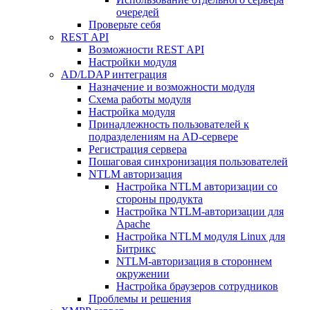
очередей
Проверьте себя
REST API
Возможности REST API
Настройки модуля
AD/LDAP интеграция
Назначение и возможности модуля
Схема работы модуля
Настройка модуля
Принадлежность пользователей к
подразделениям на AD-сервере
Регистрация сервера
Пошаговая синхронизация пользователей
NTLM авторизация
Настройка NTLM авторизации со
стороны продукта
Настройка NTLM-авторизации для
Apache
Настройка NTLM модуля Linux для
Битрикс
NTLM-авторизация в стороннем
окружении
Настройка браузеров сотрудников
Проблемы и решения