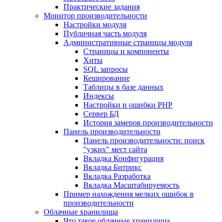
Практические задания
Монитор производительности
Настройки модуля
Публичная часть модуля
Административные страницы модуля
Страницы и компоненты
Хиты
SQL запросы
Кеширование
Таблицы в базе данных
Индексы
Настройки и ошибки PHP
Сервер БД
История замеров производительности
Панель производительности
Панель производительности: поиск
"узких" мест сайта
Вкладка Конфигурация
Вкладка Битрикс
Вкладка Разработка
Вкладка Масштабируемость
Пример нахождения мелких ошибок в
производительности
Облачные хранилища
Что такое облачные хранилища