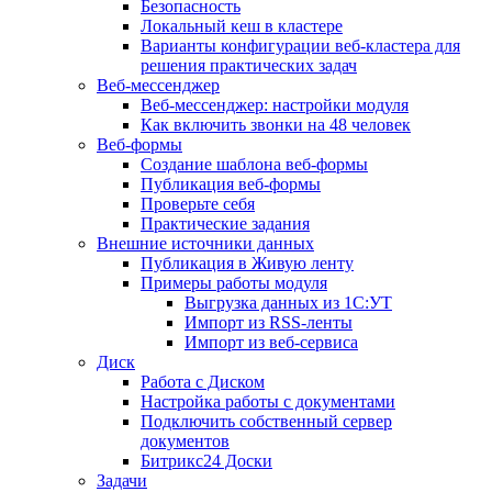
Безопасность
Локальный кеш в кластере
Варианты конфигурации веб-кластера для
решения практических задач
Веб-мессенджер
Веб-мессенджер: настройки модуля
Как включить звонки на 48 человек
Веб-формы
Создание шаблона веб-формы
Публикация веб-формы
Проверьте себя
Практические задания
Внешние источники данных
Публикация в Живую ленту
Примеры работы модуля
Выгрузка данных из 1С:УТ
Импорт из RSS-ленты
Импорт из веб-сервиса
Диск
Работа с Диском
Настройка работы с документами
Подключить собственный сервер
документов
Битрикс24 Доски
Задачи