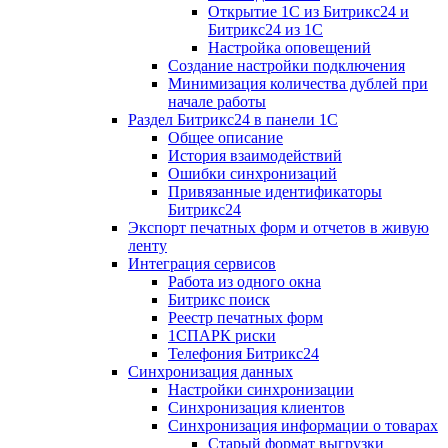
Открытие 1С из Битрикс24 и
Битрикс24 из 1С
Настройка оповещений
Создание настройки подключения
Минимизация количества дублей при
начале работы
Раздел Битрикс24 в панели 1С
Общее описание
История взаимодействий
Ошибки синхронизаций
Привязанные идентификаторы
Битрикс24
Экспорт печатных форм и отчетов в живую
ленту
Интеграция сервисов
Работа из одного окна
Битрикс поиск
Реестр печатных форм
1СПАРК риски
Телефония Битрикс24
Синхронизация данных
Настройки синхронизации
Синхронизация клиентов
Синхронизация информации о товарах
Старый формат выгрузки