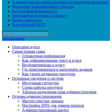
Администратор сервиса Битрикс24 (коробочная версия)
Внедрение корпоративного портала
Бот платформа Битрикс24
Приложения Битрикс24.Маркет
Бизнес-процессы
Партнёрский REST
Авторизация
Описание курса
Самая первая глава
Справочная информация
Как отформатирован текст в курсе
Видеоматериалы к курсу
Где практиковаться и выполнять задания
Как узнать редакцию продукта
Основные сведения о системе
Модульная структура
Схема работы продукта
Таблица разделения прав администраторов
Основы администрирования
Мастер очистки данных
Настройка DNS для домена портала
Административный раздел