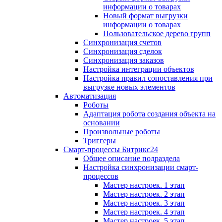
информации о товарах
Новый формат выгрузки
информации о товарах
Пользовательское дерево групп
Синхронизация счетов
Синхронизация сделок
Синхронизация заказов
Настройка интеграции объектов
Настройка правил сопоставления при
выгрузке новых элементов
Автоматизация
Роботы
Адаптация робота создания объекта на
основании
Произвольные роботы
Триггеры
Смарт-процессы Битрикс24
Общее описание подраздела
Настройка синхронизации смарт-
процессов
Мастер настроек. 1 этап
Мастер настроек. 2 этап
Мастер настроек. 3 этап
Мастер настроек. 4 этап
Мастер настроек. 5 этап