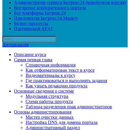
Администратор сервиса Битрикс24 (коробочная версия)
Внедрение корпоративного портала
Бот платформа Битрикс24
Приложения Битрикс24.Маркет
Бизнес-процессы
Партнёрский REST
Авторизация
Описание курса
Самая первая глава
Справочная информация
Как отформатирован текст в курсе
Видеоматериалы к курсу
Где практиковаться и выполнять задания
Как узнать редакцию продукта
Основные сведения о системе
Модульная структура
Схема работы продукта
Таблица разделения прав администраторов
Основы администрирования
Мастер очистки данных
Настройка DNS для домена портала
Административный раздел