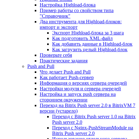
Настройка Highload-блока
Пример работы со свойством типа
"Справочник"
Два инструмента для Highload-блоков:
импорт и экспорт
Экспорт Highload-блока за 3 шага
Как подготовить XML-файл
Как добавить данные в Highload-блок
Как загрузить целый Highload-блок
Проверьте себя
Практические задания
Push and Pull
Что делает Push and Pull
Как работает Push-сервер
Информация о версиях сервера очередей
Настройки модуля и сервера очередей
Настройка и запуск push сервера на
стороннем окружении
Переход на Bitrix Push server 2.0 в BitrixVM 7
версии (устарело)
Переход с Bitrix Push server 1.0 на Bitrix
Push server 2.0
Переход с Nginx-PushStreamModule на
Bitrix Push server 2.0
Использование отдельного сервера