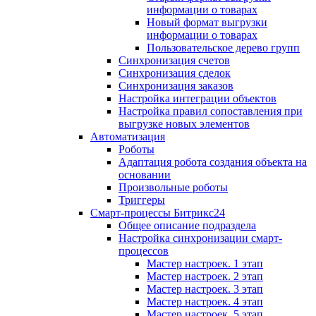
информации о товарах
Новый формат выгрузки
информации о товарах
Пользовательское дерево групп
Синхронизация счетов
Синхронизация сделок
Синхронизация заказов
Настройка интеграции объектов
Настройка правил сопоставления при
выгрузке новых элементов
Автоматизация
Роботы
Адаптация робота создания объекта на
основании
Произвольные роботы
Триггеры
Смарт-процессы Битрикс24
Общее описание подраздела
Настройка синхронизации смарт-
процессов
Мастер настроек. 1 этап
Мастер настроек. 2 этап
Мастер настроек. 3 этап
Мастер настроек. 4 этап
Мастер настроек. 5 этап