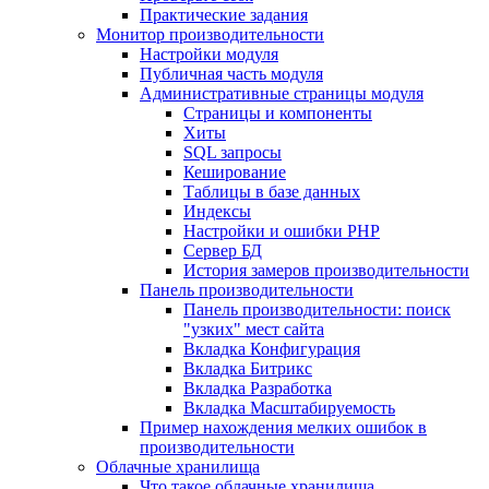
Практические задания
Монитор производительности
Настройки модуля
Публичная часть модуля
Административные страницы модуля
Страницы и компоненты
Хиты
SQL запросы
Кеширование
Таблицы в базе данных
Индексы
Настройки и ошибки PHP
Сервер БД
История замеров производительности
Панель производительности
Панель производительности: поиск
"узких" мест сайта
Вкладка Конфигурация
Вкладка Битрикс
Вкладка Разработка
Вкладка Масштабируемость
Пример нахождения мелких ошибок в
производительности
Облачные хранилища
Что такое облачные хранилища