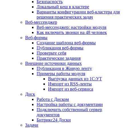
Безопасность
Локальный кеш в кластере
Варианты конфигурации веб-кластера для
решения практических задач
Веб-мессенджер
Веб-мессенджер: настройки модуля
Как включить звонки на 48 человек
Веб-формы
Создание шаблона веб-формы
Публикация веб-формы
Проверьте себя
Практические задания
Внешние источники данных
Публикация в Живую ленту
Примеры работы модуля
Выгрузка данных из 1С:УТ
Импорт из RSS-ленты
Импорт из веб-сервиса
Диск
Работа с Диском
Настройка работы с документами
Подключить собственный сервер
документов
Битрикс24 Доски
Задачи