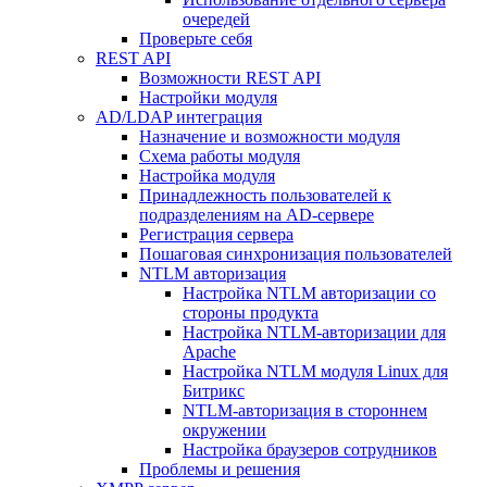
очередей
Проверьте себя
REST API
Возможности REST API
Настройки модуля
AD/LDAP интеграция
Назначение и возможности модуля
Схема работы модуля
Настройка модуля
Принадлежность пользователей к
подразделениям на AD-сервере
Регистрация сервера
Пошаговая синхронизация пользователей
NTLM авторизация
Настройка NTLM авторизации со
стороны продукта
Настройка NTLM-авторизации для
Apache
Настройка NTLM модуля Linux для
Битрикс
NTLM-авторизация в стороннем
окружении
Настройка браузеров сотрудников
Проблемы и решения