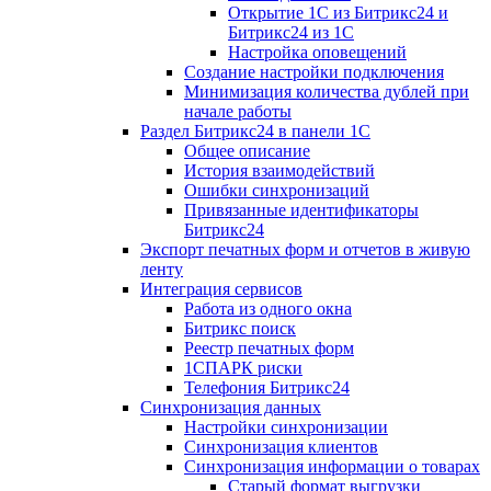
Открытие 1С из Битрикс24 и
Битрикс24 из 1С
Настройка оповещений
Создание настройки подключения
Минимизация количества дублей при
начале работы
Раздел Битрикс24 в панели 1С
Общее описание
История взаимодействий
Ошибки синхронизаций
Привязанные идентификаторы
Битрикс24
Экспорт печатных форм и отчетов в живую
ленту
Интеграция сервисов
Работа из одного окна
Битрикс поиск
Реестр печатных форм
1СПАРК риски
Телефония Битрикс24
Синхронизация данных
Настройки синхронизации
Синхронизация клиентов
Синхронизация информации о товарах
Старый формат выгрузки