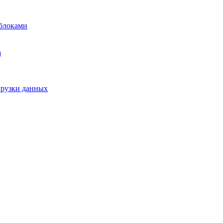
блоками
а
грузки данных