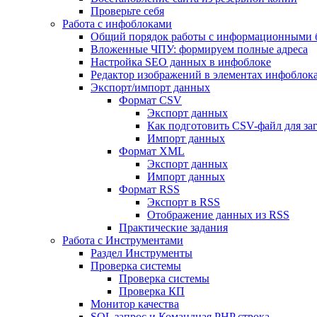
Проверьте себя
Работа с инфоблоками
Общий порядок работы с информационными 
Вложенные ЧПУ: формируем полные адреса
Настройка SEO данных в инфоблоке
Редактор изображений в элементах инфоблок
Экспорт/импорт данных
Формат CSV
Экспорт данных
Как подготовить CSV-файл для за
Импорт данных
Формат XML
Экспорт данных
Импорт данных
Формат RSS
Экспорт в RSS
Отображение данных из RSS
Практические задания
Работа с Инструментами
Раздел Инструменты
Проверка системы
Проверка системы
Проверка КП
Монитор качества
SQL запрос и Командная PHP строка