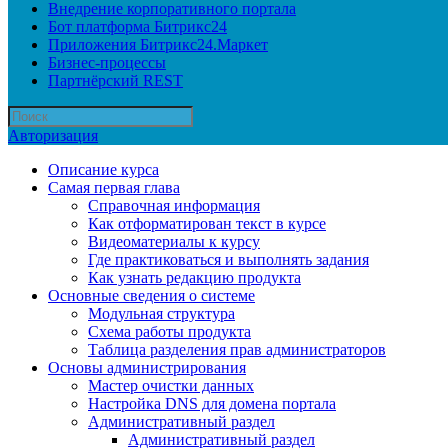
Внедрение корпоративного портала
Бот платформа Битрикс24
Приложения Битрикс24.Маркет
Бизнес-процессы
Партнёрский REST
Авторизация
Описание курса
Самая первая глава
Справочная информация
Как отформатирован текст в курсе
Видеоматериалы к курсу
Где практиковаться и выполнять задания
Как узнать редакцию продукта
Основные сведения о системе
Модульная структура
Схема работы продукта
Таблица разделения прав администраторов
Основы администрирования
Мастер очистки данных
Настройка DNS для домена портала
Административный раздел
Административный раздел