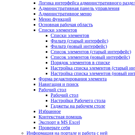
Логика интерфейса административного разде
Административная панель управления
Административное меню
Меню функций
Основная рабочая область
Списки элементов
Списки элементов
Фильтр (старый интерфейс)
Фильтр (новый интерфейс)
Список элементов (старый интерфейс)
Список элементов (новый интерфейс)
Порядок элементов в списке
Настройка списка элементов (старый ин
Настройка списка элементов (новый ин
Форма редактирования элемента
Навигация и поиск
Рабочий стол
Рабочий стол
Настройки Рабочего стола
Гаджеты на рабочем столе
Избранное
Контекстная помощь
Экспорт в MS Excel
Проверьте себя
Информация на портале и работа с ней