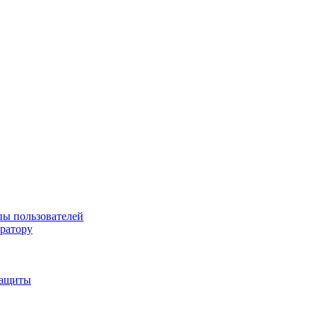
пы пользователей
тратору
защиты