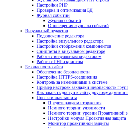
Настройки PHP
Проверка и оптимизация БД
Журнал событий
Журнал событий
Оповещения журнала событий
Визуальный редактор
Подключение редактора
Настройка визуального редактора
Настройки отображения компонентов
Сниппеты в визуальном редакторе
Работа с визуальным редактором
Работа с PHP-скриптом
Безопасность сайта
Обеспечение безопасности
Настройка HTTPS-соединения
Контроль за изменениями в системе
Пример настроек закладки Безопасность груп
Как закрыть доступ к сайту другому админис
Проактивная защита
Предотвращаем вторжения
Немного теории: уязвимости
Немного теории: уровни Проактивной 
Настройки модуля Проактивная защита
Монитор проактивной защиты