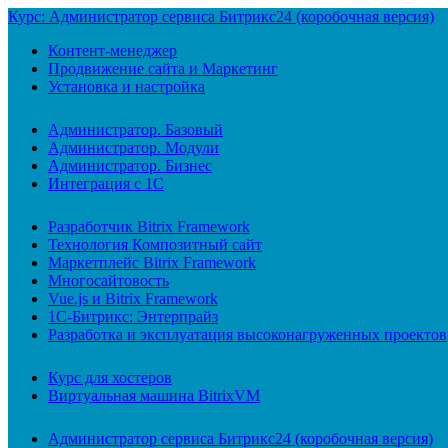
Курс: Администратор сервиса Битрикс24 (коробочная версия)
Контент-менеджер
Продвижение сайта и Маркетинг
Установка и настройка
Администратор. Базовый
Администратор. Модули
Администратор. Бизнес
Интеграция с 1С
Разработчик Bitrix Framework
Технология Композитный сайт
Маркетплейс Bitrix Framework
Многосайтовость
Vue.js и Bitrix Framework
1С-Битрикс: Энтерпрайз
Разработка и эксплуатация высоконагруженных проектов
Курс для хостеров
Виртуальная машина BitrixVM
Администратор сервиса Битрикс24 (коробочная версия)