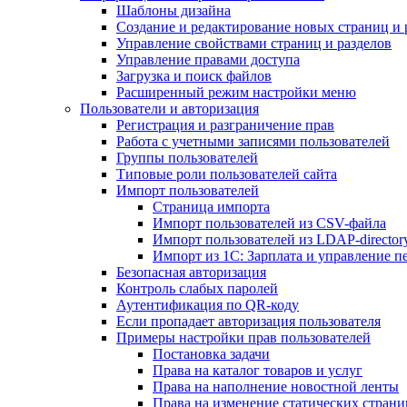
Шаблоны дизайна
Создание и редактирование новых страниц и 
Управление свойствами страниц и разделов
Управление правами доступа
Загрузка и поиск файлов
Расширенный режим настройки меню
Пользователи и авторизация
Регистрация и разграничение прав
Работа с учетными записями пользователей
Группы пользователей
Типовые роли пользователей сайта
Импорт пользователей
Страница импорта
Импорт пользователей из CSV-файла
Импорт пользователей из LDAP-director
Импорт из 1С: Зарплата и управление п
Безопасная авторизация
Контроль слабых паролей
Аутентификация по QR-коду
Если пропадает авторизация пользователя
Примеры настройки прав пользователей
Постановка задачи
Права на каталог товаров и услуг
Права на наполнение новостной ленты
Права на изменение статических страни