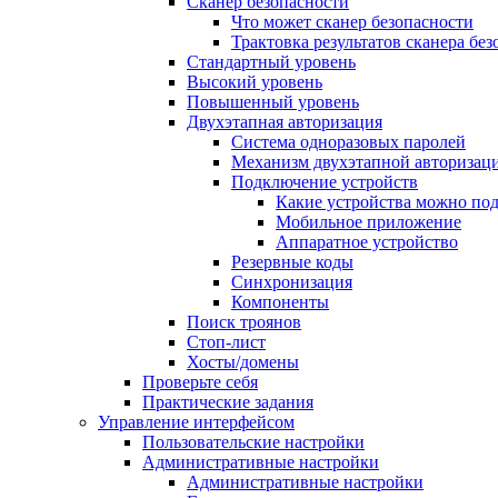
Сканер безопасности
Что может сканер безопасности
Трактовка результатов сканера бе
Стандартный уровень
Высокий уровень
Повышенный уровень
Двухэтапная авторизация
Система одноразовых паролей
Механизм двухэтапной авторизац
Подключение устройств
Какие устройства можно по
Мобильное приложение
Аппаратное устройство
Резервные коды
Синхронизация
Компоненты
Поиск троянов
Стоп-лист
Хосты/домены
Проверьте себя
Практические задания
Управление интерфейсом
Пользовательские настройки
Административные настройки
Административные настройки