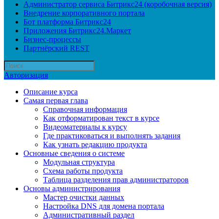
Администратор сервиса Битрикс24 (коробочная версия)
Внедрение корпоративного портала
Бот платформа Битрикс24
Приложения Битрикс24.Маркет
Бизнес-процессы
Партнёрский REST
Авторизация
Описание курса
Самая первая глава
Справочная информация
Как отформатирован текст в курсе
Видеоматериалы к курсу
Где практиковаться и выполнять задания
Как узнать редакцию продукта
Основные сведения о системе
Модульная структура
Схема работы продукта
Таблица разделения прав администраторов
Основы администрирования
Мастер очистки данных
Настройка DNS для домена портала
Административный раздел