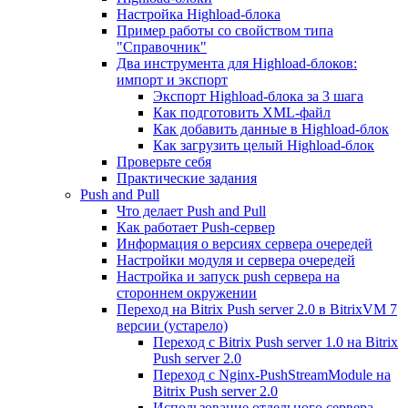
Настройка Highload-блока
Пример работы со свойством типа
"Справочник"
Два инструмента для Highload-блоков:
импорт и экспорт
Экспорт Highload-блока за 3 шага
Как подготовить XML-файл
Как добавить данные в Highload-блок
Как загрузить целый Highload-блок
Проверьте себя
Практические задания
Push and Pull
Что делает Push and Pull
Как работает Push-сервер
Информация о версиях сервера очередей
Настройки модуля и сервера очередей
Настройка и запуск push сервера на
стороннем окружении
Переход на Bitrix Push server 2.0 в BitrixVM 7
версии (устарело)
Переход с Bitrix Push server 1.0 на Bitrix
Push server 2.0
Переход с Nginx-PushStreamModule на
Bitrix Push server 2.0
Использование отдельного сервера