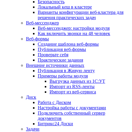
Безопасность
Локальный кеш в кластере
Варианты конфигурации веб-кластера для
решения практических задач
Веб-мессенджер
Веб-мессенджер: настройки модуля
Как включить звонки на 48 человек
Веб-формы
Создание шаблона веб-формы
Публикация веб-формы
Проверьте себя
Практические задания
Внешние источники данных
Публикация в Живую ленту
Примеры работы модуля
Выгрузка данных из 1С:УТ
Импорт из RSS-ленты
Импорт из веб-сервиса
Диск
Работа с Диском
Настройка работы с документами
Подключить собственный сервер
документов
Битрикс24 Доски
Задачи