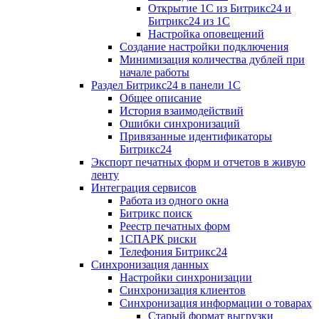
Открытие 1С из Битрикс24 и
Битрикс24 из 1С
Настройка оповещений
Создание настройки подключения
Минимизация количества дублей при
начале работы
Раздел Битрикс24 в панели 1С
Общее описание
История взаимодействий
Ошибки синхронизаций
Привязанные идентификаторы
Битрикс24
Экспорт печатных форм и отчетов в живую
ленту
Интеграция сервисов
Работа из одного окна
Битрикс поиск
Реестр печатных форм
1СПАРК риски
Телефония Битрикс24
Синхронизация данных
Настройки синхронизации
Синхронизация клиентов
Синхронизация информации о товарах
Старый формат выгрузки