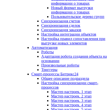
информации о товарах
Новый формат выгрузки
информации о товарах
Пользовательское дерево групп
Синхронизация счетов
Синхронизация сделок
Синхронизация заказов
Настройка интеграции объектов
Настройка правил сопоставления при
выгрузке новых элементов
Автоматизация
Роботы
Адаптация робота создания объекта на
основании
Произвольные роботы
Триггеры
Смарт-процессы Битрикс24
Общее описание подраздела
Настройка синхронизации смарт-
процессов
Мастер настроек. 1 этап
Мастер настроек. 2 этап
Мастер настроек. 3 этап
Мастер настроек. 4 этап
Мастер настроек. 5 этап