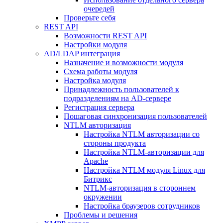
очередей
Проверьте себя
REST API
Возможности REST API
Настройки модуля
AD/LDAP интеграция
Назначение и возможности модуля
Схема работы модуля
Настройка модуля
Принадлежность пользователей к
подразделениям на AD-сервере
Регистрация сервера
Пошаговая синхронизация пользователей
NTLM авторизация
Настройка NTLM авторизации со
стороны продукта
Настройка NTLM-авторизации для
Apache
Настройка NTLM модуля Linux для
Битрикс
NTLM-авторизация в стороннем
окружении
Настройка браузеров сотрудников
Проблемы и решения