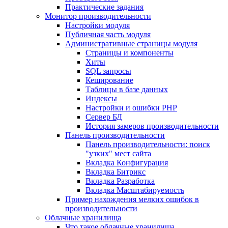
Практические задания
Монитор производительности
Настройки модуля
Публичная часть модуля
Административные страницы модуля
Страницы и компоненты
Хиты
SQL запросы
Кеширование
Таблицы в базе данных
Индексы
Настройки и ошибки PHP
Сервер БД
История замеров производительности
Панель производительности
Панель производительности: поиск
"узких" мест сайта
Вкладка Конфигурация
Вкладка Битрикс
Вкладка Разработка
Вкладка Масштабируемость
Пример нахождения мелких ошибок в
производительности
Облачные хранилища
Что такое облачные хранилища