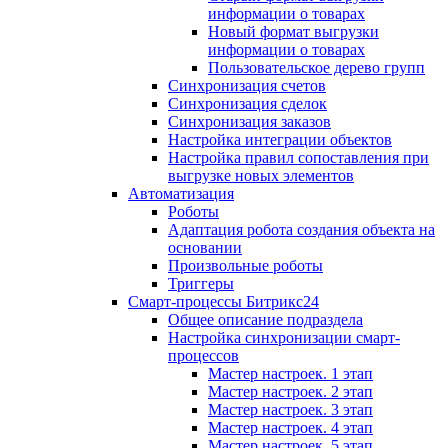
информации о товарах
Новый формат выгрузки
информации о товарах
Пользовательское дерево групп
Синхронизация счетов
Синхронизация сделок
Синхронизация заказов
Настройка интеграции объектов
Настройка правил сопоставления при
выгрузке новых элементов
Автоматизация
Роботы
Адаптация робота создания объекта на
основании
Произвольные роботы
Триггеры
Смарт-процессы Битрикс24
Общее описание подраздела
Настройка синхронизации смарт-
процессов
Мастер настроек. 1 этап
Мастер настроек. 2 этап
Мастер настроек. 3 этап
Мастер настроек. 4 этап
Мастер настроек. 5 этап