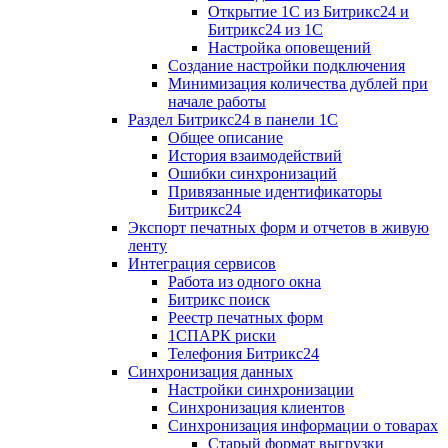
Открытие 1С из Битрикс24 и
Битрикс24 из 1С
Настройка оповещений
Создание настройки подключения
Минимизация количества дублей при
начале работы
Раздел Битрикс24 в панели 1С
Общее описание
История взаимодействий
Ошибки синхронизаций
Привязанные идентификаторы
Битрикс24
Экспорт печатных форм и отчетов в живую
ленту
Интеграция сервисов
Работа из одного окна
Битрикс поиск
Реестр печатных форм
1СПАРК риски
Телефония Битрикс24
Синхронизация данных
Настройки синхронизации
Синхронизация клиентов
Синхронизация информации о товарах
Старый формат выгрузки