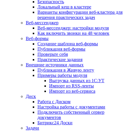
Безопасность
Локальный кеш в кластере
Варианты конфигурации веб-кластера для
решения практических задач
Веб-мессенджер
Веб-мессенджер: настройки модуля
Как включить звонки на 48 человек
Веб-формы
Создание шаблона веб-формы
Публикация веб-формы
Проверьте себя
Практические задания
Внешние источники данных
Публикация в Живую ленту
Примеры работы модуля
Выгрузка данных из 1С:УТ
Импорт из RSS-ленты
Импорт из веб-сервиса
Диск
Работа с Диском
Настройка работы с документами
Подключить собственный сервер
документов
Битрикс24 Доски
Задачи