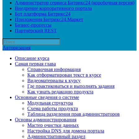
Администратор сервиса Битрикс24 (коробочная версия)
Внедрение корпоративного портала
Бот платформа Битрикс24
Приложения Битрикс24.Маркет
Бизнес-процессы
Партнёрский REST
Авторизация
Описание курса
Самая первая глава
Справочная информация
Как отформатирован текст в курсе
Видеоматериалы к курсу
Где практиковаться и выполнять задания
Как узнать редакцию продукта
Основные сведения о системе
Модульная структура
Схема работы продукта
Таблица разделения прав администраторов
Основы администрирования
Мастер очистки данных
Настройка DNS для домена портала
Административный раздел