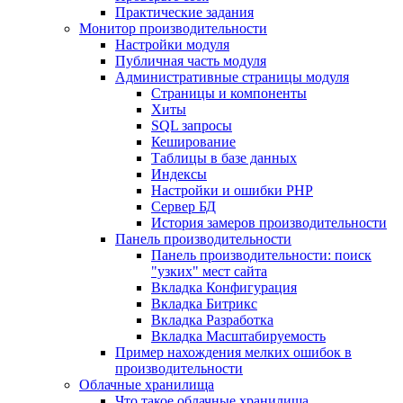
Практические задания
Монитор производительности
Настройки модуля
Публичная часть модуля
Административные страницы модуля
Страницы и компоненты
Хиты
SQL запросы
Кеширование
Таблицы в базе данных
Индексы
Настройки и ошибки PHP
Сервер БД
История замеров производительности
Панель производительности
Панель производительности: поиск
"узких" мест сайта
Вкладка Конфигурация
Вкладка Битрикс
Вкладка Разработка
Вкладка Масштабируемость
Пример нахождения мелких ошибок в
производительности
Облачные хранилища
Что такое облачные хранилища