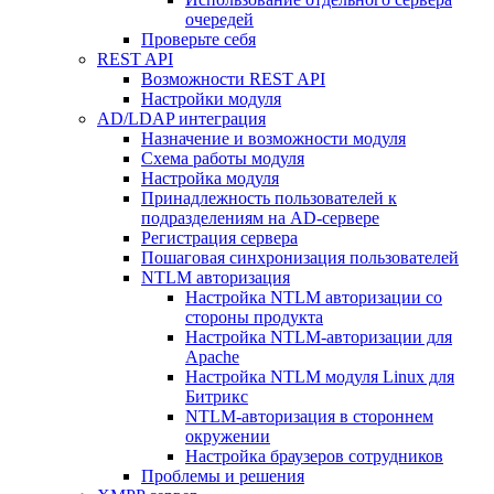
очередей
Проверьте себя
REST API
Возможности REST API
Настройки модуля
AD/LDAP интеграция
Назначение и возможности модуля
Схема работы модуля
Настройка модуля
Принадлежность пользователей к
подразделениям на AD-сервере
Регистрация сервера
Пошаговая синхронизация пользователей
NTLM авторизация
Настройка NTLM авторизации со
стороны продукта
Настройка NTLM-авторизации для
Apache
Настройка NTLM модуля Linux для
Битрикс
NTLM-авторизация в стороннем
окружении
Настройка браузеров сотрудников
Проблемы и решения