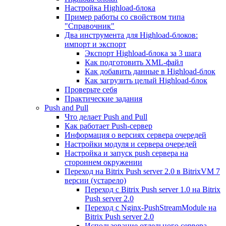
Настройка Highload-блока
Пример работы со свойством типа
"Справочник"
Два инструмента для Highload-блоков:
импорт и экспорт
Экспорт Highload-блока за 3 шага
Как подготовить XML-файл
Как добавить данные в Highload-блок
Как загрузить целый Highload-блок
Проверьте себя
Практические задания
Push and Pull
Что делает Push and Pull
Как работает Push-сервер
Информация о версиях сервера очередей
Настройки модуля и сервера очередей
Настройка и запуск push сервера на
стороннем окружении
Переход на Bitrix Push server 2.0 в BitrixVM 7
версии (устарело)
Переход с Bitrix Push server 1.0 на Bitrix
Push server 2.0
Переход с Nginx-PushStreamModule на
Bitrix Push server 2.0
Использование отдельного сервера