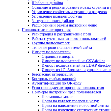
Шаблоны дизайна
Создание и редактирование новых страниц и 
Управление свойствами страниц и разделов
Управление правами доступа
Загрузка и поиск файлов
Расширенный режим настройки меню
Пользователи и авторизация
Регистрация и разграничение прав
Работа с учетными записями пользователей
Группы пользователей
Типовые роли пользователей сайта
Импорт пользователей
Страница импорта
Импорт пользователей из CSV-файла
Импорт пользователей из LDAP-director
Импорт из 1С: Зарплата и управление п
Безопасная авторизация
Контроль слабых паролей
Аутентификация по QR-коду
Если пропадает авторизация пользователя
Примеры настройки прав пользователей
Постановка задачи
Права на каталог товаров и услуг
Права на наполнение новостной ленты
Права на изменение статических страни