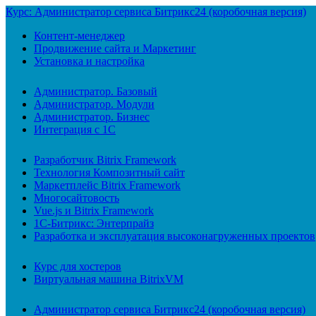
Курс: Администратор сервиса Битрикс24 (коробочная версия)
Контент-менеджер
Продвижение сайта и Маркетинг
Установка и настройка
Администратор. Базовый
Администратор. Модули
Администратор. Бизнес
Интеграция с 1С
Разработчик Bitrix Framework
Технология Композитный сайт
Маркетплейс Bitrix Framework
Многосайтовость
Vue.js и Bitrix Framework
1С-Битрикс: Энтерпрайз
Разработка и эксплуатация высоконагруженных проектов
Курс для хостеров
Виртуальная машина BitrixVM
Администратор сервиса Битрикс24 (коробочная версия)