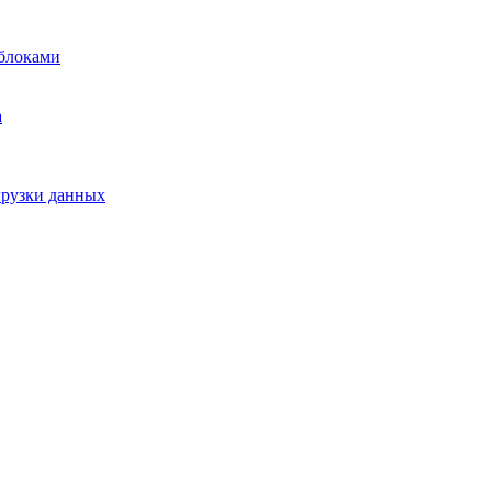
блоками
а
грузки данных