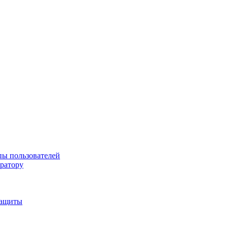
пы пользователей
тратору
защиты