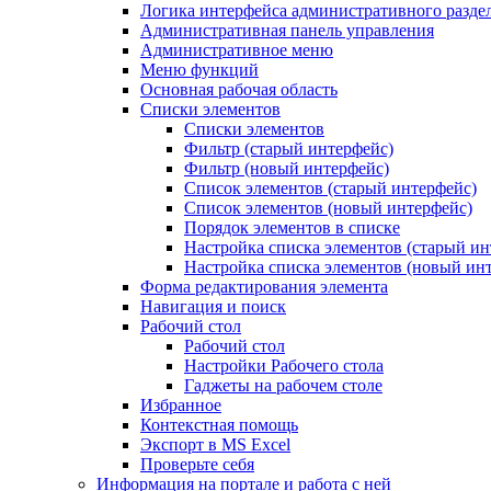
Логика интерфейса административного разде
Административная панель управления
Административное меню
Меню функций
Основная рабочая область
Списки элементов
Списки элементов
Фильтр (старый интерфейс)
Фильтр (новый интерфейс)
Список элементов (старый интерфейс)
Список элементов (новый интерфейс)
Порядок элементов в списке
Настройка списка элементов (старый ин
Настройка списка элементов (новый ин
Форма редактирования элемента
Навигация и поиск
Рабочий стол
Рабочий стол
Настройки Рабочего стола
Гаджеты на рабочем столе
Избранное
Контекстная помощь
Экспорт в MS Excel
Проверьте себя
Информация на портале и работа с ней