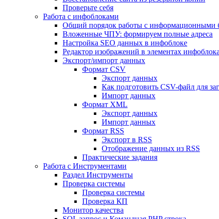
Проверьте себя
Работа с инфоблоками
Общий порядок работы с информационными 
Вложенные ЧПУ: формируем полные адреса
Настройка SEO данных в инфоблоке
Редактор изображений в элементах инфоблок
Экспорт/импорт данных
Формат CSV
Экспорт данных
Как подготовить CSV-файл для за
Импорт данных
Формат XML
Экспорт данных
Импорт данных
Формат RSS
Экспорт в RSS
Отображение данных из RSS
Практические задания
Работа с Инструментами
Раздел Инструменты
Проверка системы
Проверка системы
Проверка КП
Монитор качества
SQL запрос и Командная PHP строка