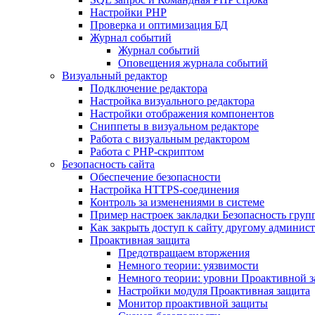
Настройки PHP
Проверка и оптимизация БД
Журнал событий
Журнал событий
Оповещения журнала событий
Визуальный редактор
Подключение редактора
Настройка визуального редактора
Настройки отображения компонентов
Сниппеты в визуальном редакторе
Работа с визуальным редактором
Работа с PHP-скриптом
Безопасность сайта
Обеспечение безопасности
Настройка HTTPS-соединения
Контроль за изменениями в системе
Пример настроек закладки Безопасность груп
Как закрыть доступ к сайту другому админис
Проактивная защита
Предотвращаем вторжения
Немного теории: уязвимости
Немного теории: уровни Проактивной 
Настройки модуля Проактивная защита
Монитор проактивной защиты