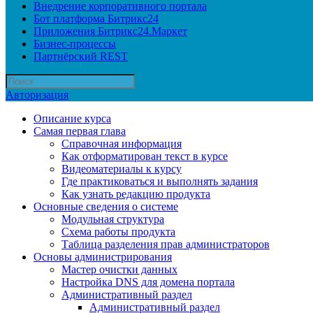
Внедрение корпоративного портала
Бот платформа Битрикс24
Приложения Битрикс24.Маркет
Бизнес-процессы
Партнёрский REST
Авторизация
Описание курса
Самая первая глава
Справочная информация
Как отформатирован текст в курсе
Видеоматериалы к курсу
Где практиковаться и выполнять задания
Как узнать редакцию продукта
Основные сведения о системе
Модульная структура
Схема работы продукта
Таблица разделения прав администраторов
Основы администрирования
Мастер очистки данных
Настройка DNS для домена портала
Административный раздел
Административный раздел