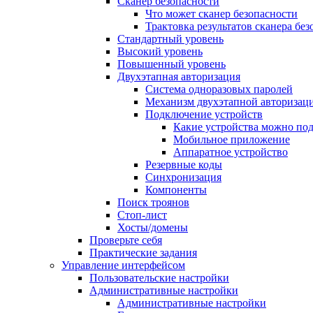
Сканер безопасности
Что может сканер безопасности
Трактовка результатов сканера бе
Стандартный уровень
Высокий уровень
Повышенный уровень
Двухэтапная авторизация
Система одноразовых паролей
Механизм двухэтапной авторизац
Подключение устройств
Какие устройства можно по
Мобильное приложение
Аппаратное устройство
Резервные коды
Синхронизация
Компоненты
Поиск троянов
Стоп-лист
Хосты/домены
Проверьте себя
Практические задания
Управление интерфейсом
Пользовательские настройки
Административные настройки
Административные настройки