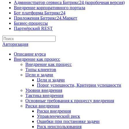
Администратор сервиса Битрикс24 (коробочная версия)
Внедрение корпоративного портала
Бот платформа Битрикс24
Приложения Битрикс24.Маркет
Бизнес-процессы
Партнёрский REST
Авторизация
Описание курса
Внедрение как процесс
Внедрение как процесс
Типы клиентов
Цели и задачи
Цели и задачи
Порог успешности, Критерии успешности
Уровни внедрения
Тактика внедрения
Основные требования к процессу внедрения
Риски внедрения
Риски внедрения
Управленческий риск
Ошибки при постановке задачи
Риск неиспользования