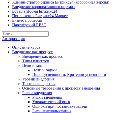
Администратор сервиса Битрикс24 (коробочная версия)
Внедрение корпоративного портала
Бот платформа Битрикс24
Приложения Битрикс24.Маркет
Бизнес-процессы
Партнёрский REST
Авторизация
Описание курса
Внедрение как процесс
Внедрение как процесс
Типы клиентов
Цели и задачи
Цели и задачи
Порог успешности, Критерии успешности
Уровни внедрения
Тактика внедрения
Основные требования к процессу внедрения
Риски внедрения
Риски внедрения
Управленческий риск
Ошибки при постановке задачи
Риск неиспользования