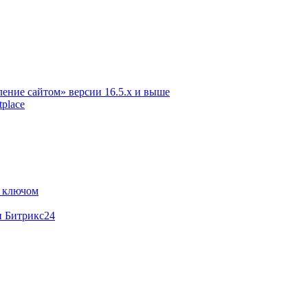
ение сайтом» версии 16.5.х и выше
place
м ключом
и Битрикс24