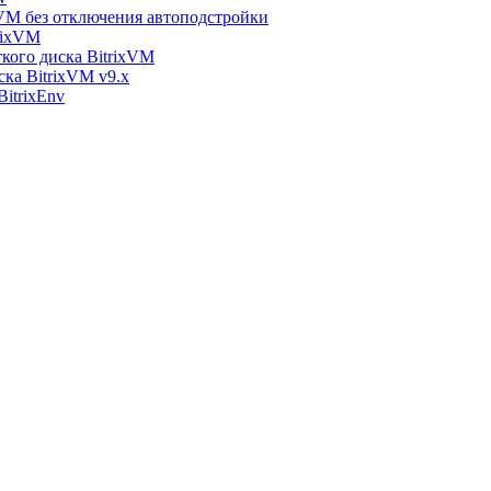
xVM без отключения автоподстройки
rixVM
кого диска BitrixVM
ска BitrixVM v9.x
itrixEnv