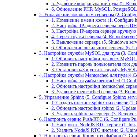
5. Удаление конфигурации пула (5. Remov
6. Обновление PHP, MySQL, PostgreSQL 
2. Управление локальным сервером (2. Configure
1. Изменение имени хоста (1. Configure 
2. Настройка IP-адреса сервера через DHC
3. Настройка IP-адреса сервера вручную (
4. Перезагрузка сервера (4. Reboot server
5. Выключение сервера (5. Shutdown serv
6. Обновление локального сервера (6. Upd
3. Настройка службы MySQL для пула (3. Config
1. Обновить настройки для всех MySQL-сер
2. Изменить пароль пользователя root дл
3. Остановить/Запустить службу MySQL на 
4. Настройка службы Memcached для пула(4.Conf
1. Настройка службы memcached (1.Confi
2. Обновить настройки memcached сервера 
3. Удаление memcached сервера (3. Remo
5. Управление Sphinx (5. Configure Sphinx servic
1. Создать инстанс sphinx на сервере (1. C
2. Обновить настройки sphinx (2. Update s
3. Удалить sphinx на сервере (3. Remove sp
6. Настроить сервис Push/RTC (6. Configure Push
1. Настроить NodeJS RTC сервис (1. Inst
2. Удалить NodeJS RTC инстанс (2. Unins
7. Настроить сервис Конвертер файлов (7. Confi