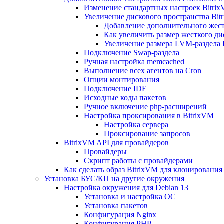
Изменение стандартных настроек Bitri
Увеличение дискового пространства Bit
Добавление дополнительного жест
Как увеличить размер жесткого ди
Увеличение размера LVM-раздела B
Подключение Swap-раздела
Ручная настройка memcached
Выполнение всех агентов на Cron
Опции монтирования
Подключение IDE
Исходные коды пакетов
Ручное включение php-расширений
Настройка проксирования в BitrixVM
Настройка сервера
Проксирование запросов
BitrixVM API для провайдеров
Провайдеры
Скрипт работы с провайдерами
Как сделать образ BitrixVM для клонирования
Установка БУС/КП на другие окружения
Настройка окружения для Debian 13
Установка и настройка ОС
Установка пакетов
Конфигурация Nginx
Конфигурация PHP