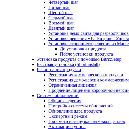
Четвёртый шаг
Пятый шаг
Шестой шаг
Седьмой шаг
Восьмой шаг
Девятый шаг
Установка демо-сайта для разработчиков
Установка решения «1C-Битрикс: Управл
Установка стороннего решения из Market
До установки продукта
После установки продукта
Установка продукта с помощью BitrixSetup
Быстрая установка (Short install)
Регистрация продукта
Регистрация коммерческого продукта
Регистрация демо-версии коммерчески
Ограниченная лицензия
Продление лицензии коробочной верси
Система обновлений
Общие сведения
Настройки системы обновлений
Обновление ядра продукта
Экспертный режим
Просмотр и загрузка языковых файлов
Активация купона