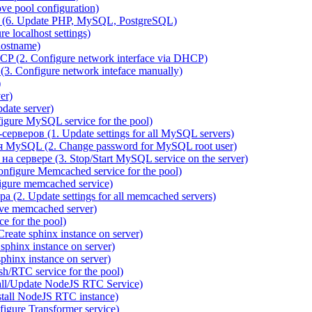
e pool configuration)
(6. Update PHP, MySQL, PostgreSQL)
 localhost settings)
hostname)
P (2. Configure network interface via DHCP)
3. Configure network inteface manually)
)
er)
ate server)
ure MySQL service for the pool)
веров (1. Update settings for all MySQL servers)
я MySQL (2. Change password for MySQL root user)
сервере (3. Stop/Start MySQL service on the server)
igure Memcached service for the pool)
gure memcached service)
(2. Update settings for all memcached servers)
ve memcached server)
e for the pool)
reate sphinx instance on server)
phinx instance on server)
hinx instance on server)
/RTC service for the pool)
all/Update NodeJS RTC Service)
tall NodeJS RTC instance)
gure Transformer service)