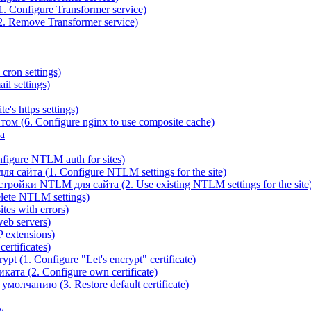
 Configure Transformer service)
. Remove Transformer service)
cron settings)
il settings)
e's https settings)
ом (6. Configure nginx to use composite cache)
а
igure NTLM auth for sites)
сайта (1. Configure NTLM settings for the site)
ойки NTLM для сайта (2. Use existing NTLM settings for the site
ete NTLM settings)
es with errors)
eb servers)
 extensions)
rtificates)
t (1. Configure "Let's encrypt" certificate)
ата (2. Configure own certificate)
олчанию (3. Restore default certificate)
v