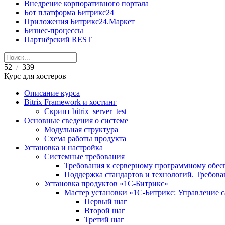
Внедрение корпоративного портала
Бот платформа Битрикс24
Приложения Битрикс24.Маркет
Бизнес-процессы
Партнёрский REST
52
339
/
Курс для хостеров
Описание курса
Bitrix Framework и хостинг
Скрипт bitrix_server_test
Основные сведения о системе
Модульная структура
Схема работы продукта
Установка и настройка
Системные требования
Требования к серверному программному обе
Поддержка стандартов и технологий. Требов
Установка продуктов «1С-Битрикс»
Мастер установки «1C-Битрикс: Управление 
Первый шаг
Второй шаг
Третий шаг