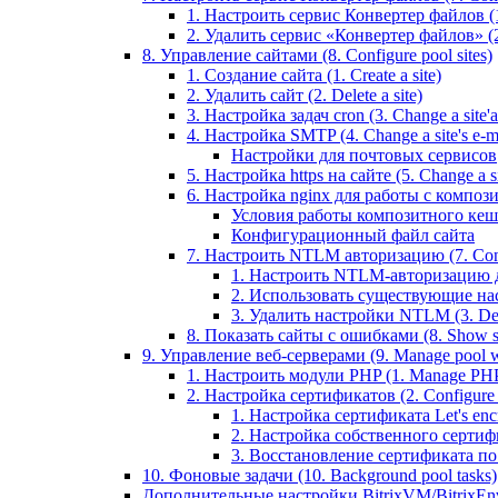
1. Настроить сервис Конвертер файлов (1.
2. Удалить сервис «Конвертер файлов» (2
8. Управление сайтами (8. Configure pool sites)
1. Создание сайта (1. Create a site)
2. Удалить сайт (2. Delete a site)
3. Настройка задач cron (3. Change a site'a 
4. Настройка SMTP (4. Change a site's e-ma
Настройки для почтовых сервисов
5. Настройка https на сайте (5. Change a sit
6. Настройка nginx для работы с композит
Условия работы композитного кеш
Конфигурационный файл сайта
7. Настроить NTLM авторизацию (7. Conf
1. Настроить NTLM-авторизацию для 
2. Использовать существующие настр
3. Удалить настройки NTLM (3. Del
8. Показать сайты с ошибками (8. Show sit
9. Управление веб-серверами (9. Manage pool w
1. Настроить модули PHP (1. Manage PHP
2. Настройка сертификатов (2. Configure ce
1. Настройка сертификата Let's encryp
2. Настройка собственного сертифик
3. Восстановление сертификата по ум
10. Фоновые задачи (10. Background pool tasks)
Дополнительные настройки BitrixVM/BitrixEn