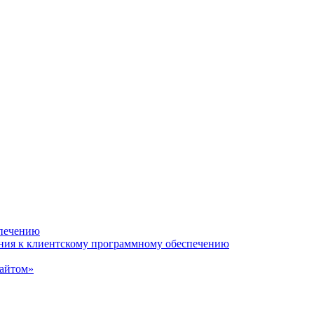
спечению
ания к клиентскому программному обеспечению
сайтом»