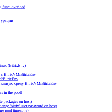
.func_overload
гурации
ux (BitrixEnv)
в BitrixVM/BitrixEnv
M/BitrixEnv
альную среду BitrixVM/BitrixEnv
 in the pool)
e packages on host)
ange 'bitrix' user password on host)
re pool timezone)