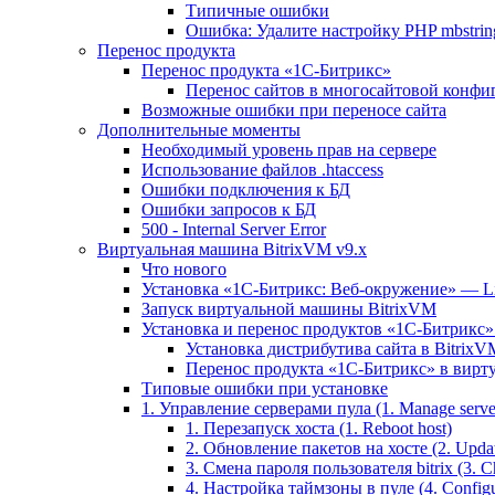
Типичные ошибки
Ошибка: Удалите настройку PHP mbstring
Перенос продукта
Перенос продукта «1C-Битрикс»
Перенос сайтов в многосайтовой конфи
Возможные ошибки при переносе сайта
Дополнительные моменты
Необходимый уровень прав на сервере
Использование файлов .htaccess
Ошибки подключения к БД
Ошибки запросов к БД
500 - Internal Server Error
Виртуальная машина BitrixVM v9.x
Что нового
Установка «1С-Битрикс: Веб-окружение» — Lin
Запуск виртуальной машины BitrixVM
Установка и перенос продуктов «1С-Битрикс» 
Установка дистрибутива сайта в BitrixV
Перенос продукта «1C-Битрикс» в вирту
Типовые ошибки при установке
1. Управление серверами пула (1. Manage servers
1. Перезапуск хоста (1. Reboot host)
2. Обновление пакетов на хосте (2. Updat
3. Смена пароля пользователя bitrix (3. Ch
4. Настройка таймзоны в пуле (4. Configu