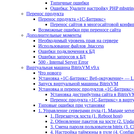
Типичные ошибки
Ошибка: Удалите настройку PHP mbstring
Перенос продукта
Перенос продукта «1C-Битрикс»
Перенос сайтов в многосайтовой конфи
Возможные ошибки при переносе сайта
Дополнительные моменты
Необходимый уровень прав на сервере
Использование файлов .htaccess
Ошибки подключения к БД
Ошибки запросов к БД
500 - Internal Server Error
Виртуальная машина BitrixVM v9.x
Что нового
Установка «1С-Битрикс: Веб-окружение» — Lin
Запуск виртуальной машины BitrixVM
Установка и перенос продуктов «1С-Битрикс» 
Установка дистрибутива сайта в BitrixV
Перенос продукта «1C-Битрикс» в вирту
Типовые ошибки при установке
1. Управление серверами пула (1. Manage servers
1. Перезапуск хоста (1. Reboot host)
2. Обновление пакетов на хосте (2. Updat
3. Смена пароля пользователя bitrix (3. Ch
4. Настройка таймзоны в пуле (4. Configu