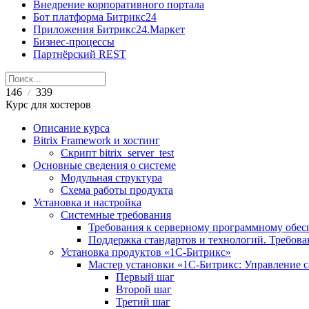
Внедрение корпоративного портала
Бот платформа Битрикс24
Приложения Битрикс24.Маркет
Бизнес-процессы
Партнёрский REST
146
339
/
Курс для хостеров
Описание курса
Bitrix Framework и хостинг
Скрипт bitrix_server_test
Основные сведения о системе
Модульная структура
Схема работы продукта
Установка и настройка
Системные требования
Требования к серверному программному обе
Поддержка стандартов и технологий. Требов
Установка продуктов «1С-Битрикс»
Мастер установки «1C-Битрикс: Управление 
Первый шаг
Второй шаг
Третий шаг