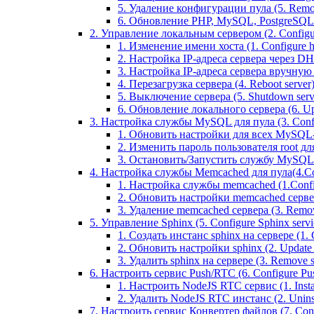
5. Удаление конфигурации пула (5. Remov
6. Обновление PHP, MySQL, PostgreSQL 
2. Управление локальным сервером (2. Configure
1. Изменение имени хоста (1. Configure 
2. Настройка IP-адреса сервера через DHC
3. Настройка IP-адреса сервера вручную (
4. Перезагрузка сервера (4. Reboot server
5. Выключение сервера (5. Shutdown serv
6. Обновление локального сервера (6. Upd
3. Настройка службы MySQL для пула (3. Config
1. Обновить настройки для всех MySQL-сер
2. Изменить пароль пользователя root дл
3. Остановить/Запустить службу MySQL на 
4. Настройка службы Memcached для пула(4.Conf
1. Настройка службы memcached (1.Confi
2. Обновить настройки memcached сервера 
3. Удаление memcached сервера (3. Remo
5. Управление Sphinx (5. Configure Sphinx servic
1. Создать инстанс sphinx на сервере (1. C
2. Обновить настройки sphinx (2. Update s
3. Удалить sphinx на сервере (3. Remove sp
6. Настроить сервис Push/RTC (6. Configure Push
1. Настроить NodeJS RTC сервис (1. Inst
2. Удалить NodeJS RTC инстанс (2. Unins
7. Настроить сервис Конвертер файлов (7. Confi