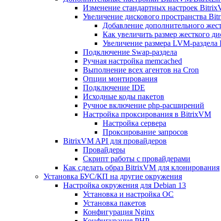
Изменение стандартных настроек Bitri
Увеличение дискового пространства Bit
Добавление дополнительного жест
Как увеличить размер жесткого ди
Увеличение размера LVM-раздела B
Подключение Swap-раздела
Ручная настройка memcached
Выполнение всех агентов на Cron
Опции монтирования
Подключение IDE
Исходные коды пакетов
Ручное включение php-расширений
Настройка проксирования в BitrixVM
Настройка сервера
Проксирование запросов
BitrixVM API для провайдеров
Провайдеры
Скрипт работы с провайдерами
Как сделать образ BitrixVM для клонирования
Установка БУС/КП на другие окружения
Настройка окружения для Debian 13
Установка и настройка ОС
Установка пакетов
Конфигурация Nginx
Конфигурация PHP