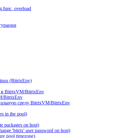
.func_overload
гурации
ux (BitrixEnv)
в BitrixVM/BitrixEnv
M/BitrixEnv
альную среду BitrixVM/BitrixEnv
 in the pool)
e packages on host)
ange 'bitrix' user password on host)
re pool timezone)