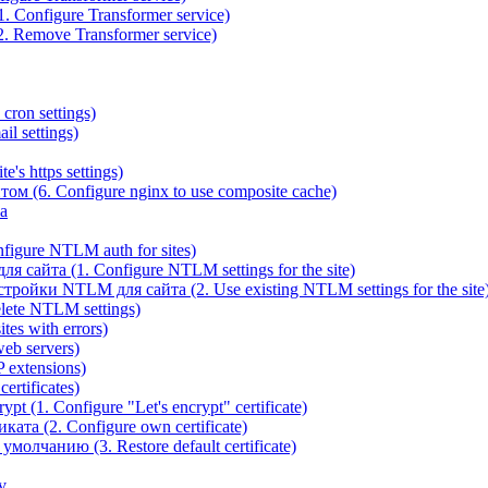
 Configure Transformer service)
. Remove Transformer service)
cron settings)
il settings)
e's https settings)
ом (6. Configure nginx to use composite cache)
а
igure NTLM auth for sites)
сайта (1. Configure NTLM settings for the site)
ойки NTLM для сайта (2. Use existing NTLM settings for the site
ete NTLM settings)
es with errors)
eb servers)
 extensions)
rtificates)
t (1. Configure "Let's encrypt" certificate)
ата (2. Configure own certificate)
олчанию (3. Restore default certificate)
v