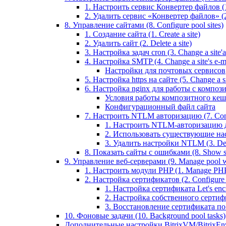
1. Настроить сервис Конвертер файлов (1.
2. Удалить сервис «Конвертер файлов» (2
8. Управление сайтами (8. Configure pool sites)
1. Создание сайта (1. Create a site)
2. Удалить сайт (2. Delete a site)
3. Настройка задач cron (3. Change a site'a 
4. Настройка SMTP (4. Change a site's e-ma
Настройки для почтовых сервисов
5. Настройка https на сайте (5. Change a sit
6. Настройка nginx для работы с композит
Условия работы композитного кеш
Конфигурационный файл сайта
7. Настроить NTLM авторизацию (7. Conf
1. Настроить NTLM-авторизацию для 
2. Использовать существующие настр
3. Удалить настройки NTLM (3. Del
8. Показать сайты с ошибками (8. Show sit
9. Управление веб-серверами (9. Manage pool w
1. Настроить модули PHP (1. Manage PHP
2. Настройка сертификатов (2. Configure ce
1. Настройка сертификата Let's encryp
2. Настройка собственного сертифик
3. Восстановление сертификата по ум
10. Фоновые задачи (10. Background pool tasks)
Дополнительные настройки BitrixVM/BitrixEn