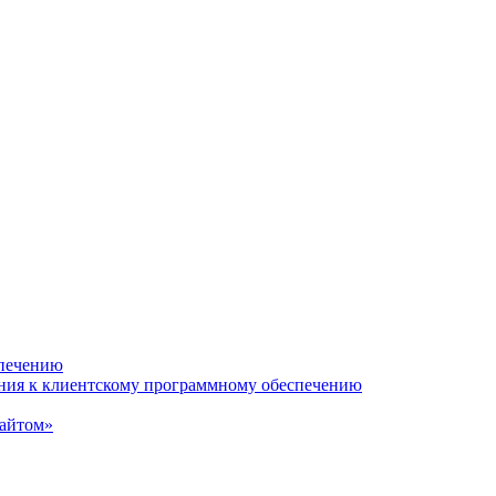
спечению
ания к клиентскому программному обеспечению
сайтом»