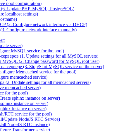
e pool configuration)
(6. Update PHP, MySQL, PostgreSQL)
 localhost settings)
hostname)
P (2. Configure network interface via DHCP)
3. Configure network inteface manually)
)
er)
ate server)
ure MySQL service for the pool)
веров (1. Update settings for all MySQL servers)
я MySQL (2. Change password for MySQL root user)
сервере (3. Stop/Start MySQL service on the server)
igure Memcached service for the pool)
gure memcached service)
(2. Update settings for all memcached servers)
ve memcached server)
e for the pool)
reate sphinx instance on server)
phinx instance on server)
hinx instance on server)
/RTC service for the pool)
all/Update NodeJS RTC Service)
tall NodeJS RTC instance)
gure Transformer service)