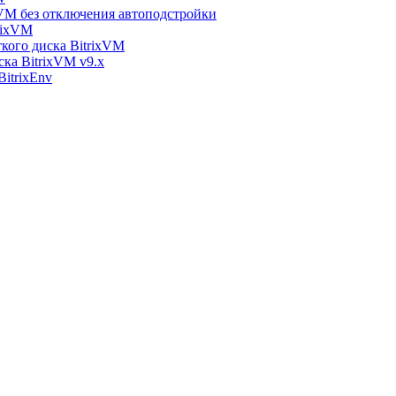
xVM без отключения автоподстройки
rixVM
кого диска BitrixVM
ска BitrixVM v9.x
itrixEnv