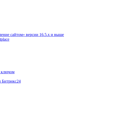
ение сайтом» версии 16.5.х и выше
place
м ключом
и Битрикс24