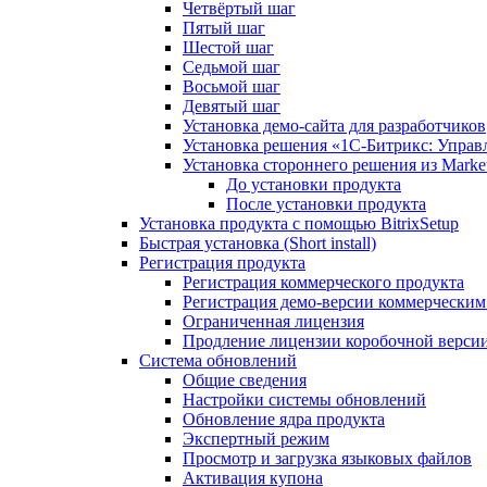
Четвёртый шаг
Пятый шаг
Шестой шаг
Седьмой шаг
Восьмой шаг
Девятый шаг
Установка демо-сайта для разработчиков
Установка решения «1C-Битрикс: Управл
Установка стороннего решения из Market
До установки продукта
После установки продукта
Установка продукта с помощью BitrixSetup
Быстрая установка (Short install)
Регистрация продукта
Регистрация коммерческого продукта
Регистрация демо-версии коммерчески
Ограниченная лицензия
Продление лицензии коробочной верси
Система обновлений
Общие сведения
Настройки системы обновлений
Обновление ядра продукта
Экспертный режим
Просмотр и загрузка языковых файлов
Активация купона