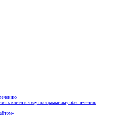
спечению
ания к клиентскому программному обеспечению
сайтом»