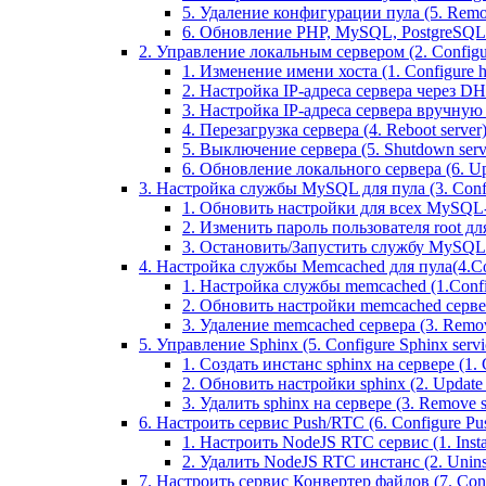
5. Удаление конфигурации пула (5. Remov
6. Обновление PHP, MySQL, PostgreSQL 
2. Управление локальным сервером (2. Configure
1. Изменение имени хоста (1. Configure 
2. Настройка IP-адреса сервера через DHC
3. Настройка IP-адреса сервера вручную (
4. Перезагрузка сервера (4. Reboot server
5. Выключение сервера (5. Shutdown serv
6. Обновление локального сервера (6. Upd
3. Настройка службы MySQL для пула (3. Config
1. Обновить настройки для всех MySQL-сер
2. Изменить пароль пользователя root дл
3. Остановить/Запустить службу MySQL на 
4. Настройка службы Memcached для пула(4.Conf
1. Настройка службы memcached (1.Confi
2. Обновить настройки memcached сервера 
3. Удаление memcached сервера (3. Remo
5. Управление Sphinx (5. Configure Sphinx servic
1. Создать инстанс sphinx на сервере (1. C
2. Обновить настройки sphinx (2. Update s
3. Удалить sphinx на сервере (3. Remove sp
6. Настроить сервис Push/RTC (6. Configure Push
1. Настроить NodeJS RTC сервис (1. Inst
2. Удалить NodeJS RTC инстанс (2. Unins
7. Настроить сервис Конвертер файлов (7. Confi