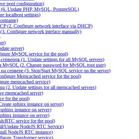
e pool configuration)
(6. Update PHP, MySQL, PostgreSQL)
 localhost settings)
hostname)
P (2. Configure network interface via DHCP)
3. Configure network inteface manually)
)
er)
ate server)
ure MySQL service for the pool)
веров (1. Update settings for all MySQL servers)
я MySQL (2. Change password for MySQL root user)
сервере (3. Stop/Start MySQL service on the server)
igure Memcached service for the pool)
gure memcached service)
(2. Update settings for all memcached servers)
ve memcached server)
e for the pool)
reate sphinx instance on server)
phinx instance on server)
hinx instance on server)
/RTC service for the pool)
all/Update NodeJS RTC Service)
tall NodeJS RTC instance)
gure Transformer service)