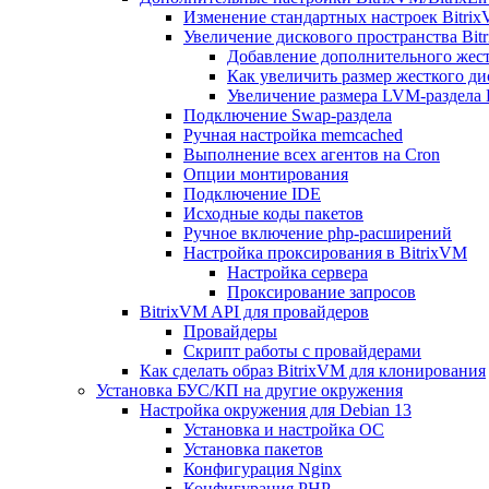
Изменение стандартных настроек Bitri
Увеличение дискового пространства Bit
Добавление дополнительного жест
Как увеличить размер жесткого ди
Увеличение размера LVM-раздела B
Подключение Swap-раздела
Ручная настройка memcached
Выполнение всех агентов на Cron
Опции монтирования
Подключение IDE
Исходные коды пакетов
Ручное включение php-расширений
Настройка проксирования в BitrixVM
Настройка сервера
Проксирование запросов
BitrixVM API для провайдеров
Провайдеры
Скрипт работы с провайдерами
Как сделать образ BitrixVM для клонирования
Установка БУС/КП на другие окружения
Настройка окружения для Debian 13
Установка и настройка ОС
Установка пакетов
Конфигурация Nginx
Конфигурация PHP