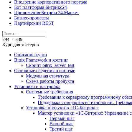
Внедрение корпоративного портала
Бот платформа Битрикс24
Приложения Битрикс24.Маркет
Бизнес-процессы
Партнёрский REST
294
339
/
Курс для хостеров
Описание курса
Bitrix Framework и хостинг
Скрипт bitrix_server_test
Основные сведения о системе
Модульная структура
Схема работы продукта
Установка и настройка
Системные требования
Требования к серверному программному обе
Поддержка стандартов и технологий. Требов
Установка продуктов «1С-Битрикс»
Мастер установки «1C-Битрикс: Управление 
Первый шаг
Второй шаг
Третий шаг