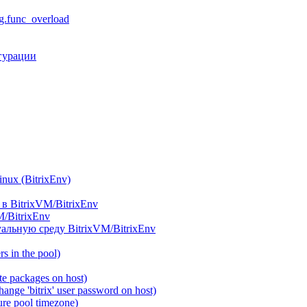
.func_overload
гурации
ux (BitrixEnv)
в BitrixVM/BitrixEnv
M/BitrixEnv
альную среду BitrixVM/BitrixEnv
 in the pool)
e packages on host)
ange 'bitrix' user password on host)
re pool timezone)