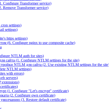
 Configure Transformer service)
. Remove Transformer service)
cron settings)
il settings)
e's https settings)
ом (6. Configure nginx to use composite cache)
а
igure NTLM auth for sites)
сайта (1. Configure NTLM settings for the site)
ойки NTLM для сайта (2. Use existing NTLM settings for the site
ete NTLM settings)
es with errors)
eb servers)
 extensions)
rtificates)
t (1. Configure "Let's encrypt" certificate)
ата (2. Configure own certificate)
олчанию (3. Restore default certificate)
v