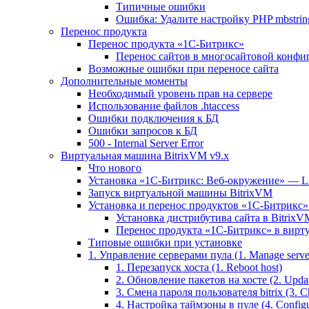
Типичные ошибки
Ошибка: Удалите настройку PHP mbstring
Перенос продукта
Перенос продукта «1C-Битрикс»
Перенос сайтов в многосайтовой конфи
Возможные ошибки при переносе сайта
Дополнительные моменты
Необходимый уровень прав на сервере
Использование файлов .htaccess
Ошибки подключения к БД
Ошибки запросов к БД
500 - Internal Server Error
Виртуальная машина BitrixVM v9.x
Что нового
Установка «1С-Битрикс: Веб-окружение» — Lin
Запуск виртуальной машины BitrixVM
Установка и перенос продуктов «1С-Битрикс» 
Установка дистрибутива сайта в BitrixV
Перенос продукта «1C-Битрикс» в вирту
Типовые ошибки при установке
1. Управление серверами пула (1. Manage servers
1. Перезапуск хоста (1. Reboot host)
2. Обновление пакетов на хосте (2. Updat
3. Смена пароля пользователя bitrix (3. Ch
4. Настройка таймзоны в пуле (4. Configu