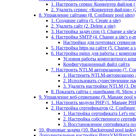
1. Настроить сервис Конвертер файлов (1.
2. Удалить сервис «Конвертер файлов» (2
8. Управление сайтами (8. Configure pool sites)
1. Создание сайта (1. Create a site)
2. Удалить сайт (2. Delete a site)
3. Настройка задач cron (3. Change a site'a 
4. Настройка SMTP (4. Change a site's e-ma
Настройки для почтовых сервисов
5. Настройка https на сайте (5. Change a sit
6. Настройка nginx для работы с композит
Условия работы композитного кеш
Конфигурационный файл сайта
7. Настроить NTLM авторизацию (7. Conf
1. Настроить NTLM-авторизацию для 
2. Использовать существующие настр
3. Удалить настройки NTLM (3. Del
8. Показать сайты с ошибками (8. Show sit
9. Управление веб-серверами (9. Manage pool w
1. Настроить модули PHP (1. Manage PHP
2. Настройка сертификатов (2. Configure ce
1. Настройка сертификата Let's encryp
2. Настройка собственного сертифик
3. Восстановление сертификата по ум
10. Фоновые задачи (10. Background pool tasks)
Дополнительные настройки BitrixVM/BitrixEn