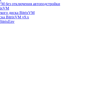
xVM без отключения автоподстройки
rixVM
кого диска BitrixVM
ска BitrixVM v9.x
itrixEnv