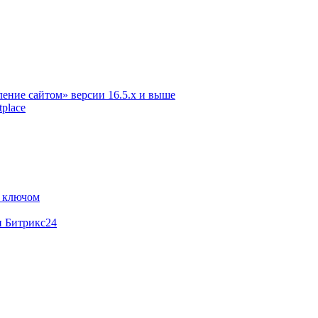
ение сайтом» версии 16.5.х и выше
place
м ключом
и Битрикс24