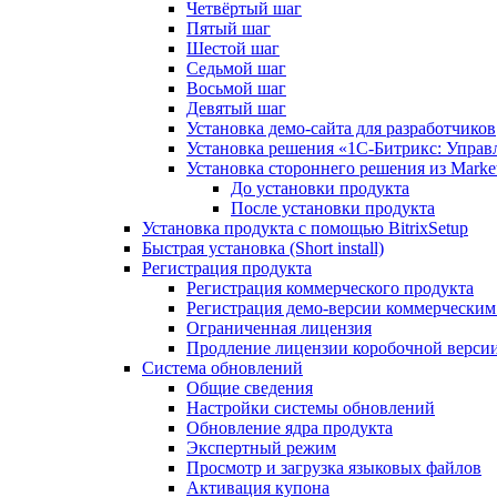
Четвёртый шаг
Пятый шаг
Шестой шаг
Седьмой шаг
Восьмой шаг
Девятый шаг
Установка демо-сайта для разработчиков
Установка решения «1C-Битрикс: Управл
Установка стороннего решения из Market
До установки продукта
После установки продукта
Установка продукта с помощью BitrixSetup
Быстрая установка (Short install)
Регистрация продукта
Регистрация коммерческого продукта
Регистрация демо-версии коммерчески
Ограниченная лицензия
Продление лицензии коробочной верси
Система обновлений
Общие сведения
Настройки системы обновлений
Обновление ядра продукта
Экспертный режим
Просмотр и загрузка языковых файлов
Активация купона