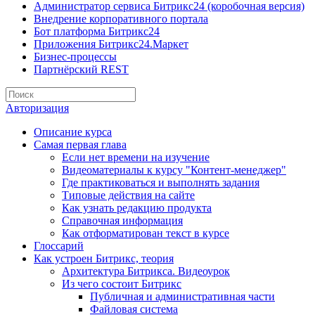
Администратор сервиса Битрикс24 (коробочная версия)
Внедрение корпоративного портала
Бот платформа Битрикс24
Приложения Битрикс24.Маркет
Бизнес-процессы
Партнёрский REST
Авторизация
Описание курса
Самая первая глава
Если нет времени на изучение
Видеоматериалы к курсу "Контент-менеджер"
Где практиковаться и выполнять задания
Типовые действия на сайте
Как узнать редакцию продукта
Справочная информация
Как отформатирован текст в курсе
Глоссарий
Как устроен Битрикс, теория
Архитектура Битрикса. Видеоурок
Из чего состоит Битрикс
Публичная и административная части
Файловая система