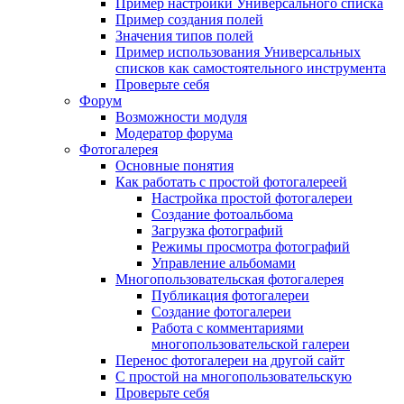
Пример настройки Универсального списка
Пример создания полей
Значения типов полей
Пример использования Универсальных
списков как самостоятельного инструмента
Проверьте себя
Форум
Возможности модуля
Модератор форума
Фотогалерея
Основные понятия
Как работать с простой фотогалереей
Настройка простой фотогалереи
Создание фотоальбома
Загрузка фотографий
Режимы просмотра фотографий
Управление альбомами
Многопользовательская фотогалерея
Публикация фотогалереи
Создание фотогалереи
Работа с комментариями
многопользовательской галереи
Перенос фотогалереи на другой сайт
С простой на многопользовательскую
Проверьте себя