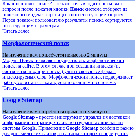
Как происходит поиск? Пользователь вводит поисковый
запрос и после нажатия кнопки
Поиск
система отбирает из
поискового индекса страницы, соответствующие запросу.
Перед показом пользователю результаты поиска сортируются
по следующим параметрам:
Читать далее
Морфологический поиск
На изучение вам потребуется примерно 2 минуты.
Модуль
Поиск
позволяет осуществлять морфологический
поиск на сайте. В этом случае при создании индекса (и,
соответственно, при поиске) учитываются все формы
индексируемых слов. Морфологический поиск поддерживает
работу со всеми языками, установленными в системе.
Читать далее
Google Sitemap
На изучение вам потребуется примерно 3 минуты.
Google Sitemap
- простой инструмент управления доставкой
информации о страницах сайта в базу данных поисковой
системы
Google
. Применение
Google Sitemap
особенно важно
для динамических сайтов, страницы которых генерируются