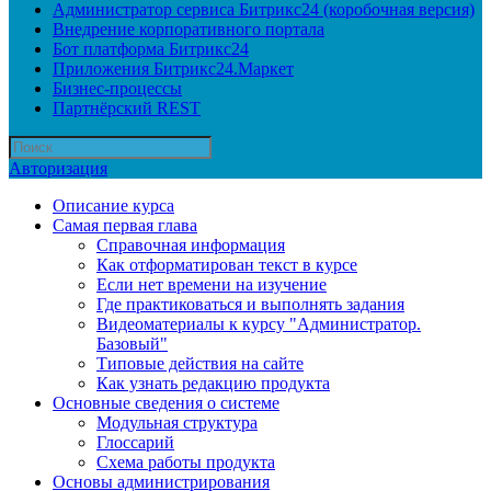
Администратор сервиса Битрикс24 (коробочная версия)
Внедрение корпоративного портала
Бот платформа Битрикс24
Приложения Битрикс24.Маркет
Бизнес-процессы
Партнёрский REST
Авторизация
Описание курса
Самая первая глава
Справочная информация
Как отформатирован текст в курсе
Если нет времени на изучение
Где практиковаться и выполнять задания
Видеоматериалы к курсу "Администратор.
Базовый"
Типовые действия на сайте
Как узнать редакцию продукта
Основные сведения о системе
Модульная структура
Глоссарий
Схема работы продукта
Основы администрирования