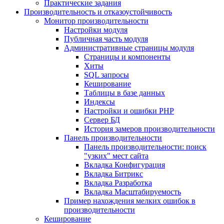
Практические задания
Производительность и отказоустойчивость
Монитор производительности
Настройки модуля
Публичная часть модуля
Административные страницы модуля
Страницы и компоненты
Хиты
SQL запросы
Кеширование
Таблицы в базе данных
Индексы
Настройки и ошибки PHP
Сервер БД
История замеров производительности
Панель производительности
Панель производительности: поиск
"узких" мест сайта
Вкладка Конфигурация
Вкладка Битрикс
Вкладка Разработка
Вкладка Масштабируемость
Пример нахождения мелких ошибок в
производительности
Кеширование