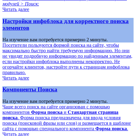
модулей > Поиск
:
Читать далее
Настройки инфоблока для корректного поиска
элементов
На изучение вам потребуется примерно 2 минуты.
Посетители пользуются формой поиска на сайте, чтобы
максимально быстро найти требуемую информацию. Но они
не увидят подробную информацию по найденным элементам,
если настройки инфоблока выполнены некорректно. Не
огорчайте клиентов, настройте пути к страницам инфоблока
правильно.
Читать далее
Компоненты Поиска
На изучение вам потребуется примерно 2 минуты.
Чаще всего поиск на сайте организован с помощью
компонентов
Форма поиска
и
Стандартная страница
поиска
. Форма поиска предназначена для ввода условия
поиска (поисковой фразы или слов) и размещается в шаблоне
сайта с помощью специального компонента
Форма поиска
.
Читать далее