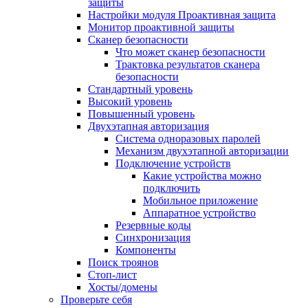
защиты
Настройки модуля Проактивная защита
Монитор проактивной защиты
Сканер безопасности
Что может сканер безопасности
Трактовка результатов сканера
безопасности
Стандартный уровень
Высокий уровень
Повышенный уровень
Двухэтапная авторизация
Система одноразовых паролей
Механизм двухэтапной авторизации
Подключение устройств
Какие устройства можно
подключить
Мобильное приложение
Аппаратное устройство
Резервные коды
Синхронизация
Компоненты
Поиск троянов
Стоп-лист
Хосты/домены
Проверьте себя