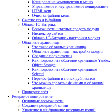
Кеширование компонентов и меню
Управляемое и неуправляемое кеширование
HTML кеш
Очистка файлов кеша
Сжатие css и js файлов
Облако 1С-Битрикс
Возможности штатных средств модуля
Инспектор сайтов
Облако 1С-Битрикс - настройки модуля
Облачные хранилища
Что такое облачные хранилища
Облачные хранилища - настройка модуля
Создание подключения
Как подключить облачное хранилище Yandex
Object Storage
Как подключить облачное хранилище
Selectel
Перенос файлов и поиск дубликатов
Что можно сделать с файлами в облачном
хранилище
Проверьте себя
Резервное копирование
Основные возможности
Создание резервной копии
Хранение и шифрование резервных копий