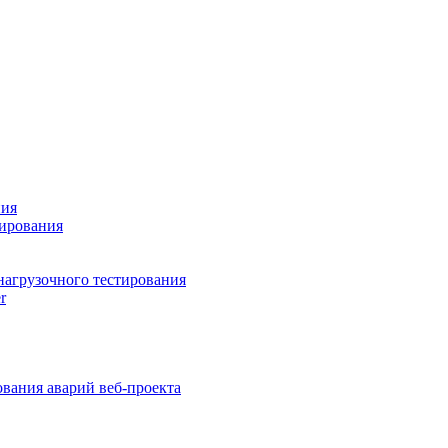
ния
тирования
нагрузочного тестирования
r
вания аварий веб-проекта