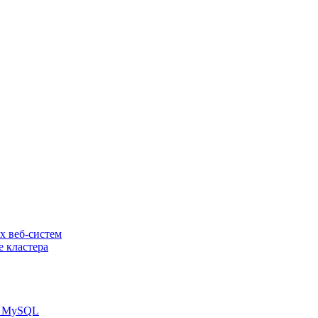
х веб-систем
е кластера
зы MySQL