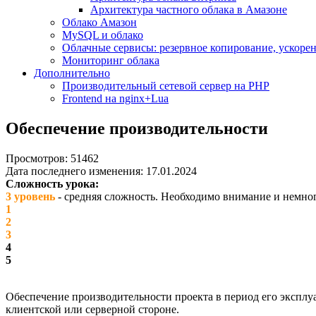
Архитектура частного облака в Амазоне
Облако Амазон
MySQL и облако
Облачные сервисы: резервное копирование, ускорен
Мониторинг облака
Дополнительно
Производительный сетевой сервер на PHP
Frontend на nginx+Lua
Обеспечение производительности
Просмотров: 51462
Дата последнего изменения: 17.01.2024
Сложность урока:
3 уровень
- средняя сложность. Необходимо внимание и немног
1
2
3
4
5
Обеспечение производительности проекта в период его эксплу
клиентской или серверной стороне.