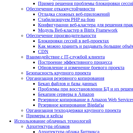
Пример решения проблемы блокировки сесси
Обеспечение отказоустойчивости
Отладка сложных веб-приложений
Стабилизируем PHP на бою
Конфигурации веб-кластера для решения прак
Модуль Веб-кластер в Bitrix Framework
Обеспечение производительности
Блокировки сессий в веб-проектах
Как можно хранить и раздавать большие объё
CDN
Взаимодействие с IT-службой клиента
Построение эффективного процесса
Обновление и изменение боевого проекта
Безопасность крупного проекта
Организация резервного копирования
Бекап файлов и базы данных
Проблемы при восстановлении БД и их реше
Бекапим серверы в Amazon
Резервное копирование в Amazon Web Service
Резервное копирование Bigdat'ы
Организация техподдержки крупного проекта
Примеры и кейсы
Использование облачных технологий
Архитектура облаков
Архитектура облака Битрикса