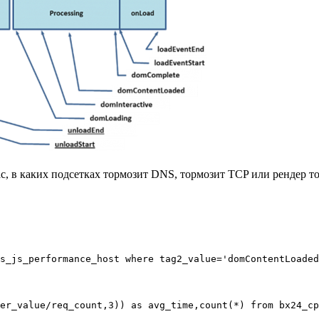
, в каких подсетках тормозит DNS, тормозит TCP или рендер тор
s_js_performance_host where tag2_value='domContentLoaded
er_value/req_count,3)) as avg_time,count(*) from bx24_cp