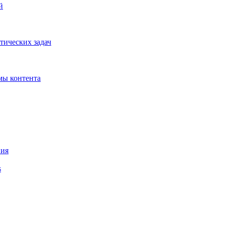
й
тических задач
мы контента
ния
s