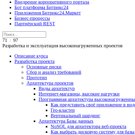
Внедрение корпоративного портала
Бот платформа Битрикс24
Приложения Битрикс24.Маркет
Бизнес-процессы
Партнёрский REST
71
97
/
Разработка и эксплуатация высоконагруженных проектов
Описание курса
Разработка проекта
Основные риски
Сбор и анализ требований
Прототип
Архитектура проектов
Виды архитектур
Интернет-магазины, высокие нагрузки
Программная архитектура высоконагруженны
Как представить своё приложение в вид
Гео-кластер
Вертикальный шардинг
Архитектура Базы данных
NoSQL для архитектора веб-проекта
Как выбрать дисковую систему для ба