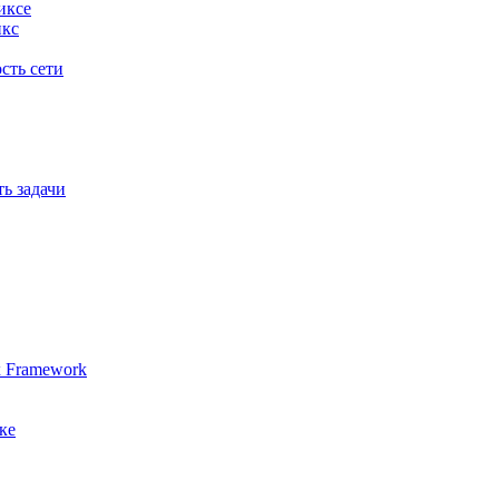
иксе
икс
сть сети
ь задачи
x Framework
ке