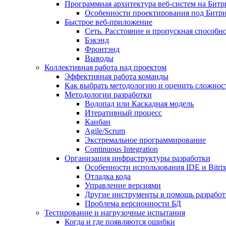
Программная архитектура веб-систем на Битр
Особенности проектирования под Битр
Быстрое веб-приложение
Сеть. Расстояние и пропускная способно
Бэкэнд
Фронтэнд
Выводы
Коллективная работа над проектом
Эффективная работа команды
Как выбрать методологию и оценить сложност
Методологии разработки
Водопад или Каскадная модель
Итеративный процесс
Канбан
Agile/Scrum
Экстремальное программирование
Continuous Integration
Организация инфраструктуры разработки
Особенности использования IDE и Bitri
Отладка кода
Управление версиями
Другие инструменты в помощь разработ
Проблема версионности БД
Тестирование и нагрузочные испытания
Когда и где появляются ошибки