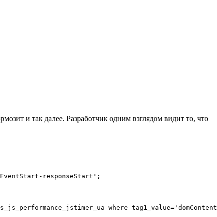
мозит и так далее. Разработчик одним взглядом видит то, что
EventStart-responseStart';
s_js_performance_jstimer_ua where tag1_value='domContent