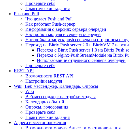
Проверьте себя
Практические задания
Push and Pull
Что делает Push and Pull
Как работает Push-сервер
Информация о версиях сервера очередей
Настройки модуля и сервера очередей
Настройка и запуск push сервера на стороннем окр
Переход на Bitrix Push server 2.0 в BitrixVM 7 версии
Переход с Bitrix Push server 1.0 на Bitrix Push se
Переход с Nginx-PushStreamModule на Bitrix Pus
Использование отдельного сервера очередей
Проверьте себя
REST API
Возможности REST API
Настройки модуля
Wiki, Веб-мессенджер, Календарь, Опросы
Wiki
Веб-мессенджер: настройки модуля
Календарь событий
Опросы, голосования
Проверьте себя
Практические задания
Адреса и местоположения
Возможности модуля Адреса и местоположения