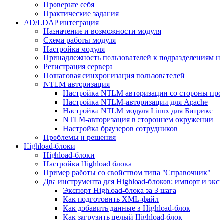
Проверьте себя
Практические задания
AD/LDAP интеграция
Назначение и возможности модуля
Схема работы модуля
Настройка модуля
Принадлежность пользователей к подразделениям 
Регистрация сервера
Пошаговая синхронизация пользователей
NTLM авторизация
Настройка NTLM авторизации со стороны пр
Настройка NTLM-авторизации для Apache
Настройка NTLM модуля Linux для Битрикс
NTLM-авторизация в стороннем окружении
Настройка браузеров сотрудников
Проблемы и решения
Highload-блоки
Highload-блоки
Настройка Highload-блока
Пример работы со свойством типа "Справочник"
Два инструмента для Highload-блоков: импорт и эк
Экспорт Highload-блока за 3 шага
Как подготовить XML-файл
Как добавить данные в Highload-блок
Как загрузить целый Highload-блок