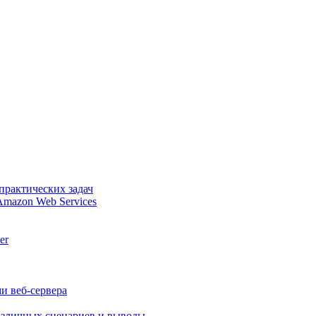
практических задач
Amazon Web Services
er
и веб-сервера
различных сценариев и выводы