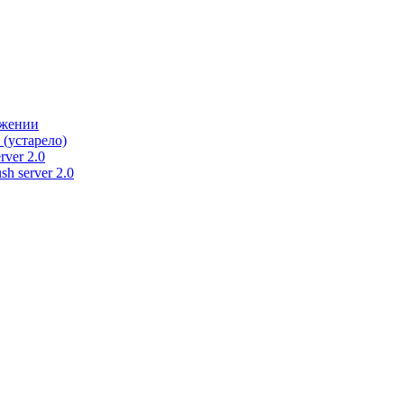
ужении
 (устарело)
rver 2.0
h server 2.0