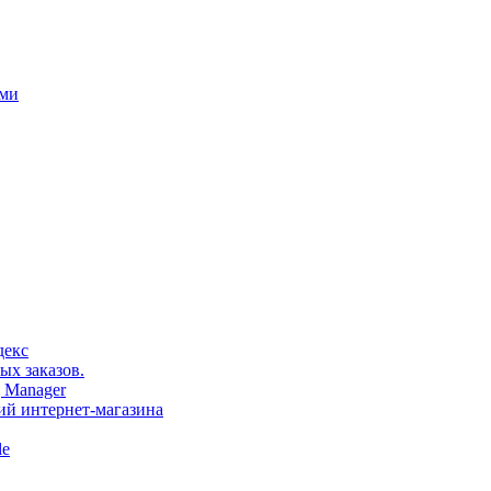
ами
декс
ых заказов.
 Manager
тий интернет-магазина
le