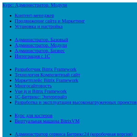
Курс: Администратор. Модули
Контент-менеджер
Продвижение сайта и Маркетинг
Установка и настройка
Администратор. Базовый
Администратор. Модули
Администратор. Бизнес
Интеграция с 1С
Разработчик Bitrix Framework
Технология Композитный сайт
Маркетплейс Bitrix Framework
Многосайтовость
Vue.js и Bitrix Framework
1С-Битрикс: Энтерпрайз
Разработка и эксплуатация высоконагруженных проектов
Курс для хостеров
Виртуальная машина BitrixVM
Администратор сервиса Битрикс24 (коробочная версия)