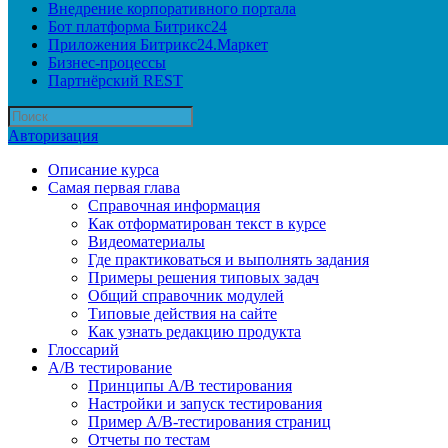
Внедрение корпоративного портала
Бот платформа Битрикс24
Приложения Битрикс24.Маркет
Бизнес-процессы
Партнёрский REST
Авторизация
Описание курса
Самая первая глава
Справочная информация
Как отформатирован текст в курсе
Видеоматериалы
Где практиковаться и выполнять задания
Примеры решения типовых задач
Общий справочник модулей
Типовые действия на сайте
Как узнать редакцию продукта
Глоссарий
A/B тестирование
Принципы A/B тестирования
Настройки и запуск тестирования
Пример A/B-тестирования страниц
Отчеты по тестам