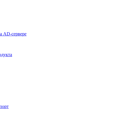
на AD-сервере
одукта
спорт