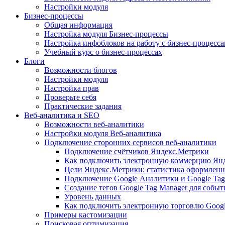
Настройки модуля
Бизнес-процессы
Общая информация
Настройка модуля Бизнес-процессы
Настройка инфоблоков на работу с бизнес-процесс
Учебный курс о бизнес-процессах
Блоги
Возможности блогов
Настройки модуля
Настройка прав
Проверьте себя
Практические задания
Веб-аналитика и SEO
Возможности веб-аналитики
Настройки модуля Веб-аналитика
Подключение сторонних сервисов веб-аналитики
Подключение счётчиков Яндекс.Метрики
Как подключить электронную коммерцию Ян
Цели Яндекс.Метрики: статистика оформленн
Подключение Google Аналитики и Google Tag
Создание тегов Google Tag Manager для собы
Уровень данных
Как подключить электронную торговлю Goog
Примеры кастомизации
Поисковая оптимизация