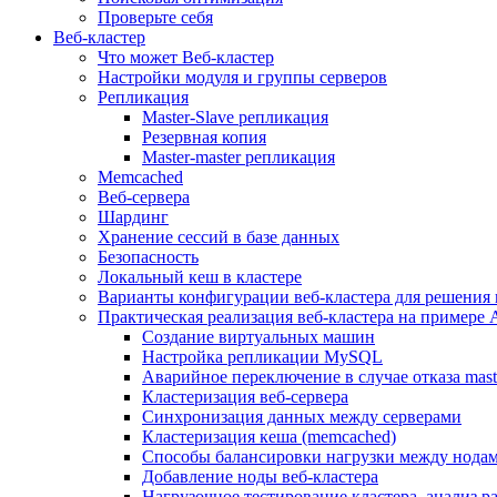
Проверьте себя
Веб-кластер
Что может Веб-кластер
Настройки модуля и группы серверов
Репликация
Master-Slave репликация
Резервная копия
Master-master репликация
Memcached
Веб-сервера
Шардинг
Хранение сессий в базе данных
Безопасность
Локальный кеш в кластере
Варианты конфигурации веб-кластера для решения 
Практическая реализация веб-кластера на примере 
Создание виртуальных машин
Настройка репликации MySQL
Аварийное переключение в случае отказа mast
Кластеризация веб-сервера
Синхронизация данных между серверами
Кластеризация кеша (memcached)
Способы балансировки нагрузки между нодам
Добавление ноды веб-кластера
Нагрузочное тестирование кластера, анализ 