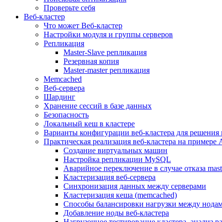
Проверьте себя
Веб-кластер
Что может Веб-кластер
Настройки модуля и группы серверов
Репликация
Master-Slave репликация
Резервная копия
Master-master репликация
Memcached
Веб-сервера
Шардинг
Хранение сессий в базе данных
Безопасность
Локальный кеш в кластере
Варианты конфигурации веб-кластера для решения 
Практическая реализация веб-кластера на примере 
Создание виртуальных машин
Настройка репликации MySQL
Аварийное переключение в случае отказа mast
Кластеризация веб-сервера
Синхронизация данных между серверами
Кластеризация кеша (memcached)
Способы балансировки нагрузки между нодам
Добавление ноды веб-кластера
Нагрузочное тестирование кластера, анализ 