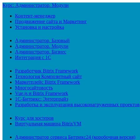
Курс: Администратор. Модули
Контент-менеджер
Продвижение сайта и Маркетинг
Установка и настройка
Администратор. Базовый
Администратор. Модули
Администратор. Бизнес
Интеграция с 1С
Разработчик Bitrix Framework
Технология Композитный сайт
Маркетплейс Bitrix Framework
Многосайтовость
Vue.js и Bitrix Framework
1С-Битрикс: Энтерпрайз
Разработка и эксплуатация высоконагруженных проектов
Курс для хостеров
Виртуальная машина BitrixVM
Администратор сервиса Битрикс24 (коробочная версия)