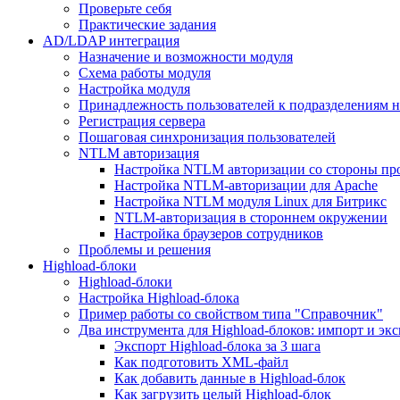
Проверьте себя
Практические задания
AD/LDAP интеграция
Назначение и возможности модуля
Схема работы модуля
Настройка модуля
Принадлежность пользователей к подразделениям 
Регистрация сервера
Пошаговая синхронизация пользователей
NTLM авторизация
Настройка NTLM авторизации со стороны пр
Настройка NTLM-авторизации для Apache
Настройка NTLM модуля Linux для Битрикс
NTLM-авторизация в стороннем окружении
Настройка браузеров сотрудников
Проблемы и решения
Highload-блоки
Highload-блоки
Настройка Highload-блока
Пример работы со свойством типа "Справочник"
Два инструмента для Highload-блоков: импорт и эк
Экспорт Highload-блока за 3 шага
Как подготовить XML-файл
Как добавить данные в Highload-блок
Как загрузить целый Highload-блок