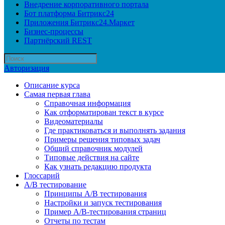
Внедрение корпоративного портала
Бот платформа Битрикс24
Приложения Битрикс24.Маркет
Бизнес-процессы
Партнёрский REST
Авторизация
Описание курса
Самая первая глава
Справочная информация
Как отформатирован текст в курсе
Видеоматериалы
Где практиковаться и выполнять задания
Примеры решения типовых задач
Общий справочник модулей
Типовые действия на сайте
Как узнать редакцию продукта
Глоссарий
A/B тестирование
Принципы A/B тестирования
Настройки и запуск тестирования
Пример A/B-тестирования страниц
Отчеты по тестам