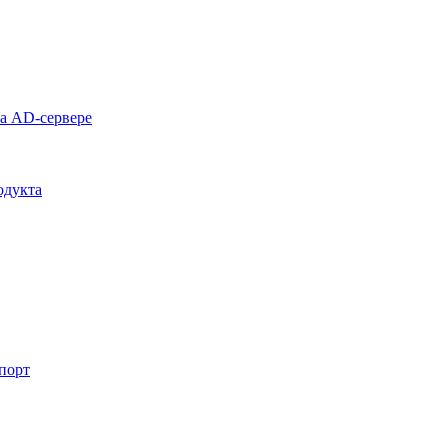
на AD-сервере
одукта
спорт