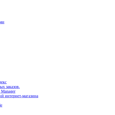
ами
декс
ых заказов.
 Manager
тий интернет-магазина
le