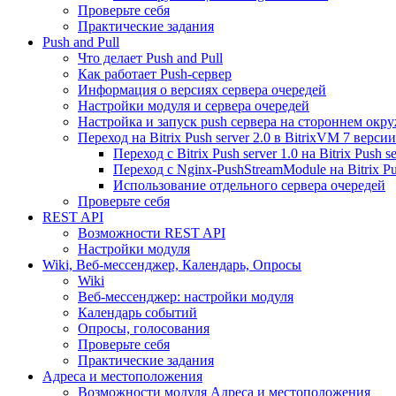
Проверьте себя
Практические задания
Push and Pull
Что делает Push and Pull
Как работает Push-сервер
Информация о версиях сервера очередей
Настройки модуля и сервера очередей
Настройка и запуск push сервера на стороннем окр
Переход на Bitrix Push server 2.0 в BitrixVM 7 версии
Переход с Bitrix Push server 1.0 на Bitrix Push se
Переход с Nginx-PushStreamModule на Bitrix Pus
Использование отдельного сервера очередей
Проверьте себя
REST API
Возможности REST API
Настройки модуля
Wiki, Веб-мессенджер, Календарь, Опросы
Wiki
Веб-мессенджер: настройки модуля
Календарь событий
Опросы, голосования
Проверьте себя
Практические задания
Адреса и местоположения
Возможности модуля Адреса и местоположения