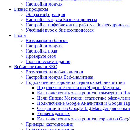
Настройки модуля
Бизнес-процессы
Общая информация
Настройка модуля Бизнес-процессы
Настройка инфоблоков на работу с бизнес-процесс
Учебный курс о бизнес-процессах
Блоги
Возможности блогов
Настройки модуля
Настройка прав
Проверьте себя
Практические задания
Веб-аналитика и SEO
Возможности веб-аналитики
Настройки модуля Веб-аналитика
Подключение сторонних сервисов веб-аналитики
Подключение счётчиков Яндекс.Метрики
Как подключить электронную коммерцию Ян
Цели Яндекс.Метрики: статистика оформленн
Подключение Google Аналитики и Google Tag
Создание тегов Google Tag Manager для собы
Уровень данных
Как подключить электронную торговлю Goog
Примеры кастомизации
Поисковая оптимизация