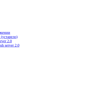
ужении
 (устарело)
rver 2.0
h server 2.0