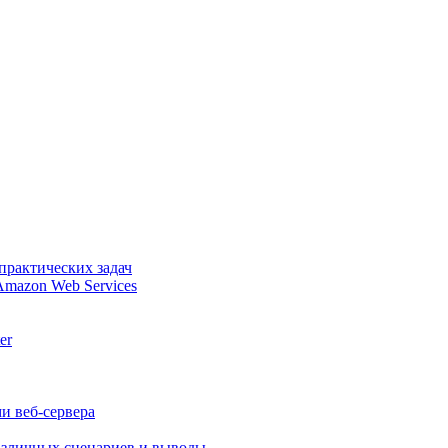
практических задач
Amazon Web Services
er
и веб-сервера
различных сценариев и выводы