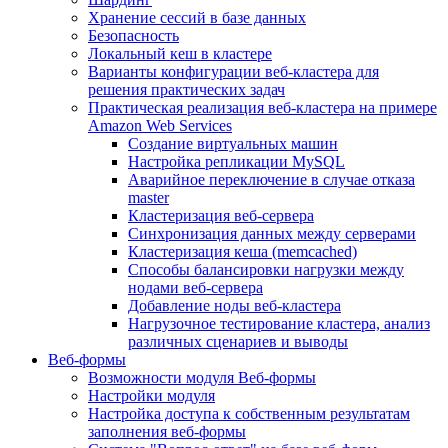
Хранение сессий в базе данных
Безопасность
Локальный кеш в кластере
Варианты конфигурации веб-кластера для
решения практических задач
Практическая реализация веб-кластера на примере
Amazon Web Services
Создание виртуальных машин
Настройка репликации MySQL
Аварийное переключение в случае отказа
master
Кластеризация веб-сервера
Синхронизация данных между серверами
Кластеризация кеша (memcached)
Способы балансировки нагрузки между
нодами веб-сервера
Добавление ноды веб-кластера
Нагрузочное тестирование кластера, анализ
различных сценариев и выводы
Веб-формы
Возможности модуля Веб-формы
Настройки модуля
Настройка доступа к собственным результатам
заполнения веб-формы