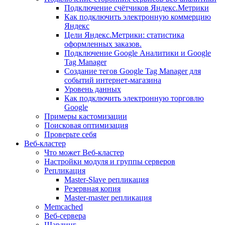
Подключение счётчиков Яндекс.Метрики
Как подключить электронную коммерцию
Яндекс
Цели Яндекс.Метрики: статистика
оформленных заказов.
Подключение Google Аналитики и Google
Tag Manager
Создание тегов Google Tag Manager для
событий интернет-магазина
Уровень данных
Как подключить электронную торговлю
Google
Примеры кастомизации
Поисковая оптимизация
Проверьте себя
Веб-кластер
Что может Веб-кластер
Настройки модуля и группы серверов
Репликация
Master-Slave репликация
Резервная копия
Master-master репликация
Memcached
Веб-сервера
Шардинг