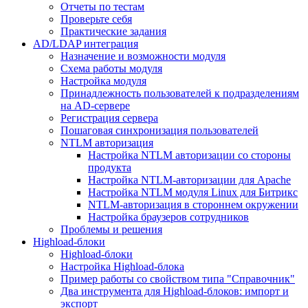
Отчеты по тестам
Проверьте себя
Практические задания
AD/LDAP интеграция
Назначение и возможности модуля
Схема работы модуля
Настройка модуля
Принадлежность пользователей к подразделениям
на AD-сервере
Регистрация сервера
Пошаговая синхронизация пользователей
NTLM авторизация
Настройка NTLM авторизации со стороны
продукта
Настройка NTLM-авторизации для Apache
Настройка NTLM модуля Linux для Битрикс
NTLM-авторизация в стороннем окружении
Настройка браузеров сотрудников
Проблемы и решения
Highload-блоки
Highload-блоки
Настройка Highload-блока
Пример работы со свойством типа "Справочник"
Два инструмента для Highload-блоков: импорт и
экспорт