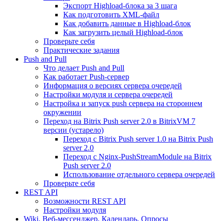
Экспорт Highload-блока за 3 шага
Как подготовить XML-файл
Как добавить данные в Highload-блок
Как загрузить целый Highload-блок
Проверьте себя
Практические задания
Push and Pull
Что делает Push and Pull
Как работает Push-сервер
Информация о версиях сервера очередей
Настройки модуля и сервера очередей
Настройка и запуск push сервера на стороннем
окружении
Переход на Bitrix Push server 2.0 в BitrixVM 7
версии (устарело)
Переход с Bitrix Push server 1.0 на Bitrix Push
server 2.0
Переход с Nginx-PushStreamModule на Bitrix
Push server 2.0
Использование отдельного сервера очередей
Проверьте себя
REST API
Возможности REST API
Настройки модуля
Wiki, Веб-мессенджер, Календарь, Опросы