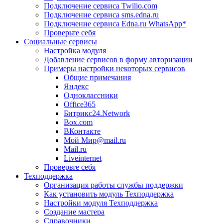
Подключение сервиса Twilio.com
Подключение сервиса sms.edna.ru
Подключение сервиса Edna.ru WhatsApp*
Проверьте себя
Социальные сервисы
Настройка модуля
Добавление сервисов в форму авторизации
Примеры настройки некоторых сервисов
Общие примечания
Яндекс
Одноклассники
Office365
Битрикс24.Network
Box.com
ВКонтакте
Мой Мир@mail.ru
Mail.ru
Liveinternet
Проверьте себя
Техподдержка
Организация работы службы поддержки
Как установить модуль Техподдержка
Настройки модуля Техподдержка
Создание мастера
Справочники