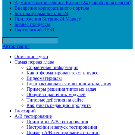
Администратор сервиса Битрикс24 (коробочная версия)
Внедрение корпоративного портала
Бот платформа Битрикс24
Приложения Битрикс24.Маркет
Бизнес-процессы
Партнёрский REST
Авторизация
Описание курса
Самая первая глава
Справочная информация
Как отформатирован текст в курсе
Видеоматериалы
Где практиковаться и выполнять задания
Примеры решения типовых задач
Общий справочник модулей
Типовые действия на сайте
Как узнать редакцию продукта
Глоссарий
A/B тестирование
Принципы A/B тестирования
Настройки и запуск тестирования
Пример A/B-тестирования страниц