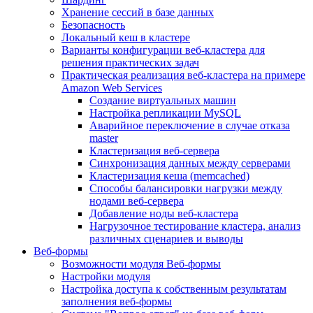
Хранение сессий в базе данных
Безопасность
Локальный кеш в кластере
Варианты конфигурации веб-кластера для
решения практических задач
Практическая реализация веб-кластера на примере
Amazon Web Services
Создание виртуальных машин
Настройка репликации MySQL
Аварийное переключение в случае отказа
master
Кластеризация веб-сервера
Синхронизация данных между серверами
Кластеризация кеша (memcached)
Способы балансировки нагрузки между
нодами веб-сервера
Добавление ноды веб-кластера
Нагрузочное тестирование кластера, анализ
различных сценариев и выводы
Веб-формы
Возможности модуля Веб-формы
Настройки модуля
Настройка доступа к собственным результатам
заполнения веб-формы