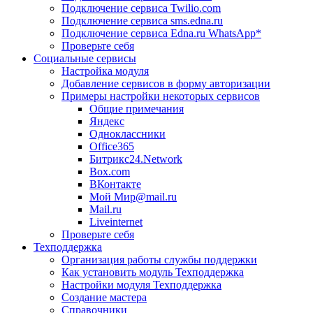
Подключение сервиса Twilio.com
Подключение сервиса sms.edna.ru
Подключение сервиса Edna.ru WhatsApp*
Проверьте себя
Социальные сервисы
Настройка модуля
Добавление сервисов в форму авторизации
Примеры настройки некоторых сервисов
Общие примечания
Яндекс
Одноклассники
Office365
Битрикс24.Network
Box.com
ВКонтакте
Мой Мир@mail.ru
Mail.ru
Liveinternet
Проверьте себя
Техподдержка
Организация работы службы поддержки
Как установить модуль Техподдержка
Настройки модуля Техподдержка
Создание мастера
Справочники