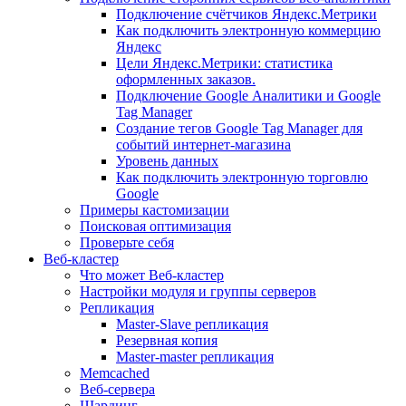
Подключение счётчиков Яндекс.Метрики
Как подключить электронную коммерцию
Яндекс
Цели Яндекс.Метрики: статистика
оформленных заказов.
Подключение Google Аналитики и Google
Tag Manager
Создание тегов Google Tag Manager для
событий интернет-магазина
Уровень данных
Как подключить электронную торговлю
Google
Примеры кастомизации
Поисковая оптимизация
Проверьте себя
Веб-кластер
Что может Веб-кластер
Настройки модуля и группы серверов
Репликация
Master-Slave репликация
Резервная копия
Master-master репликация
Memcached
Веб-сервера
Шардинг