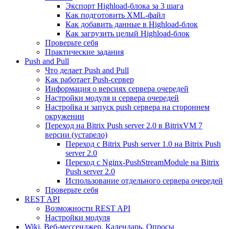
Экспорт Highload-блока за 3 шага
Как подготовить XML-файл
Как добавить данные в Highload-блок
Как загрузить целый Highload-блок
Проверьте себя
Практические задания
Push and Pull
Что делает Push and Pull
Как работает Push-сервер
Информация о версиях сервера очередей
Настройки модуля и сервера очередей
Настройка и запуск push сервера на стороннем
окружении
Переход на Bitrix Push server 2.0 в BitrixVM 7
версии (устарело)
Переход с Bitrix Push server 1.0 на Bitrix Push
server 2.0
Переход с Nginx-PushStreamModule на Bitrix
Push server 2.0
Использование отдельного сервера очередей
Проверьте себя
REST API
Возможности REST API
Настройки модуля
Wiki, Веб-мессенджер, Календарь, Опросы