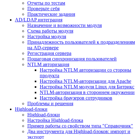
Отчеты по тестам
Проверьте себя
Практические задания
AD/LDAP интеграция
Назначение и возможности модуля
Схема работы модуля
Настройка модуля
Принадлежность пользователей к подразделениям
на AD-сервере
Регистрация сервера
Пошаговая синхронизация пользователей
NTLM авторизация
Настройка NTLM авторизации со стороны
продукта
Настройка NTLM-авторизации для Apache
Настройка NTLM модуля Linux для Битрикс
NTLM-авторизация в стороннем окружении
Настройка браузеров сотрудников
Проблемы и решения
Highload-блоки
Highload-блоки
Настройка Highload-блока
Пример работы со свойством типа "Справочник"
Два инструмента для Highload-блоков: импорт и
экспорт