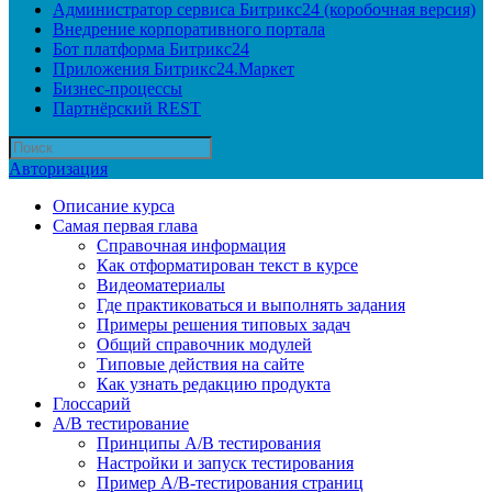
Администратор сервиса Битрикс24 (коробочная версия)
Внедрение корпоративного портала
Бот платформа Битрикс24
Приложения Битрикс24.Маркет
Бизнес-процессы
Партнёрский REST
Авторизация
Описание курса
Самая первая глава
Справочная информация
Как отформатирован текст в курсе
Видеоматериалы
Где практиковаться и выполнять задания
Примеры решения типовых задач
Общий справочник модулей
Типовые действия на сайте
Как узнать редакцию продукта
Глоссарий
A/B тестирование
Принципы A/B тестирования
Настройки и запуск тестирования
Пример A/B-тестирования страниц