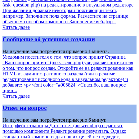
(ask_question.php) на редактирование в визуальном редакторе.
При желании добавьте некоторый поясняющий текст,
например, Заполните поля формы. Разместите на странице
обычным способом компонент Заполнение веб-фор...
Читать далее
Сообщение об успешном создании
На изучение вам потребуется примерно 1 минута.
Уведомим посетителя о том, что вопрос принят Страница
"Ваш вопрос принят" (mess_send.php) уведомляет посетителя
о том, что вопрос создан. Откройте её на редактирование как
HTML из административного раздела (или в режиме
редактирования исходного кода в визуальном редакторе) и
добавьте: <p><font color="#005824">Спасибо, ваш вопрос
прин...
Читать далее
Ответ на вопрос
На изучение вам потребуется примерно 6 минут.
Интерфейс страницы Дать ответ (answer.php) создается с
помощью компонента Редактирование результата. Однако
стандартный компонент для наших целей не подходит,