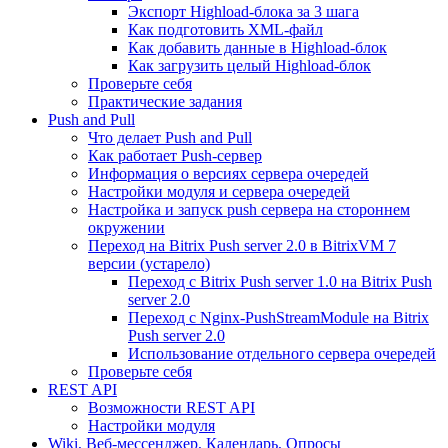
Экспорт Highload-блока за 3 шага
Как подготовить XML-файл
Как добавить данные в Highload-блок
Как загрузить целый Highload-блок
Проверьте себя
Практические задания
Push and Pull
Что делает Push and Pull
Как работает Push-сервер
Информация о версиях сервера очередей
Настройки модуля и сервера очередей
Настройка и запуск push сервера на стороннем
окружении
Переход на Bitrix Push server 2.0 в BitrixVM 7
версии (устарело)
Переход с Bitrix Push server 1.0 на Bitrix Push
server 2.0
Переход с Nginx-PushStreamModule на Bitrix
Push server 2.0
Использование отдельного сервера очередей
Проверьте себя
REST API
Возможности REST API
Настройки модуля
Wiki, Веб-мессенджер, Календарь, Опросы