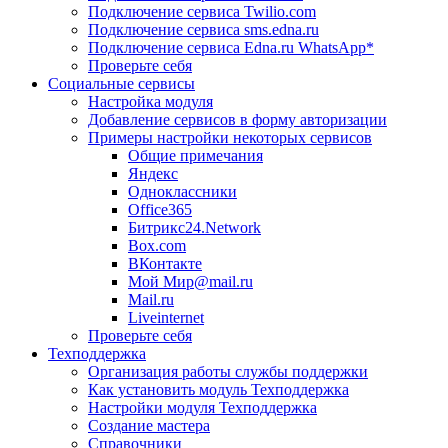
Подключение сервиса Twilio.com
Подключение сервиса sms.edna.ru
Подключение сервиса Edna.ru WhatsApp*
Проверьте себя
Социальные сервисы
Настройка модуля
Добавление сервисов в форму авторизации
Примеры настройки некоторых сервисов
Общие примечания
Яндекс
Одноклассники
Office365
Битрикс24.Network
Box.com
ВКонтакте
Мой Мир@mail.ru
Mail.ru
Liveinternet
Проверьте себя
Техподдержка
Организация работы службы поддержки
Как установить модуль Техподдержка
Настройки модуля Техподдержка
Создание мастера
Справочники