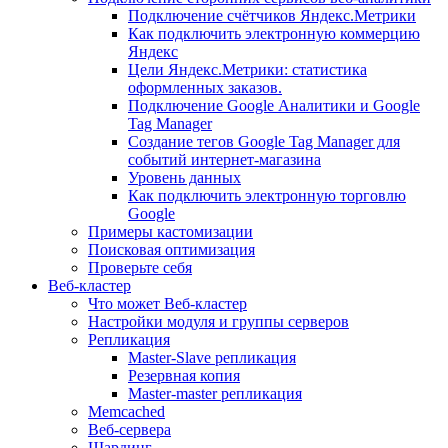
Подключение счётчиков Яндекс.Метрики
Как подключить электронную коммерцию
Яндекс
Цели Яндекс.Метрики: статистика
оформленных заказов.
Подключение Google Аналитики и Google
Tag Manager
Создание тегов Google Tag Manager для
событий интернет-магазина
Уровень данных
Как подключить электронную торговлю
Google
Примеры кастомизации
Поисковая оптимизация
Проверьте себя
Веб-кластер
Что может Веб-кластер
Настройки модуля и группы серверов
Репликация
Master-Slave репликация
Резервная копия
Master-master репликация
Memcached
Веб-сервера
Шардинг