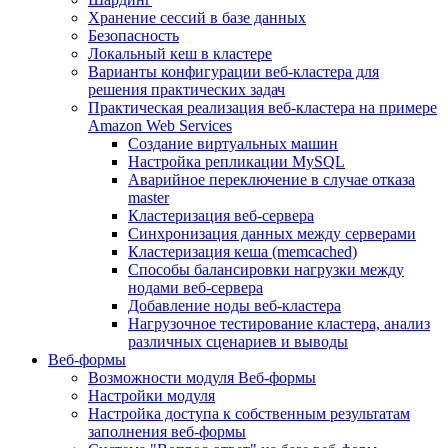
Хранение сессий в базе данных
Безопасность
Локальный кеш в кластере
Варианты конфигурации веб-кластера для
решения практических задач
Практическая реализация веб-кластера на примере
Amazon Web Services
Создание виртуальных машин
Настройка репликации MySQL
Аварийное переключение в случае отказа
master
Кластеризация веб-сервера
Синхронизация данных между серверами
Кластеризация кеша (memcached)
Способы балансировки нагрузки между
нодами веб-сервера
Добавление ноды веб-кластера
Нагрузочное тестирование кластера, анализ
различных сценариев и выводы
Веб-формы
Возможности модуля Веб-формы
Настройки модуля
Настройка доступа к собственным результатам
заполнения веб-формы