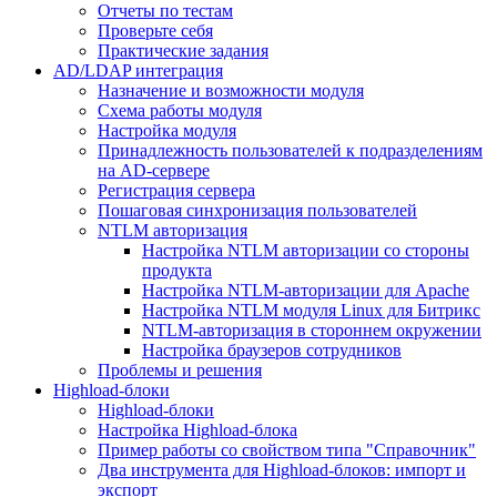
Отчеты по тестам
Проверьте себя
Практические задания
AD/LDAP интеграция
Назначение и возможности модуля
Схема работы модуля
Настройка модуля
Принадлежность пользователей к подразделениям
на AD-сервере
Регистрация сервера
Пошаговая синхронизация пользователей
NTLM авторизация
Настройка NTLM авторизации со стороны
продукта
Настройка NTLM-авторизации для Apache
Настройка NTLM модуля Linux для Битрикс
NTLM-авторизация в стороннем окружении
Настройка браузеров сотрудников
Проблемы и решения
Highload-блоки
Highload-блоки
Настройка Highload-блока
Пример работы со свойством типа "Справочник"
Два инструмента для Highload-блоков: импорт и
экспорт