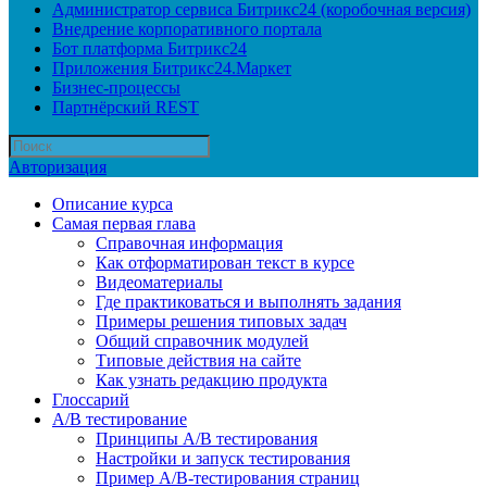
Администратор сервиса Битрикс24 (коробочная версия)
Внедрение корпоративного портала
Бот платформа Битрикс24
Приложения Битрикс24.Маркет
Бизнес-процессы
Партнёрский REST
Авторизация
Описание курса
Самая первая глава
Справочная информация
Как отформатирован текст в курсе
Видеоматериалы
Где практиковаться и выполнять задания
Примеры решения типовых задач
Общий справочник модулей
Типовые действия на сайте
Как узнать редакцию продукта
Глоссарий
A/B тестирование
Принципы A/B тестирования
Настройки и запуск тестирования
Пример A/B-тестирования страниц