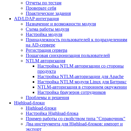
Отчеты по тестам
Проверьте себя
Практические задания
AD/LDAP интеграция
Назначение и возможности модуля
Схема работы модуля
Настройка модуля
Принадлежность пользователей к подразделениям
на AD-сервере
Регистрация сервера
Пошаговая синхронизация пользователей
NTLM авторизация
Настройка NTLM авторизации со стороны
продукта
Настройка NTLM-авторизации для Apache
Настройка NTLM модуля Linux для Битрикс
NTLM-авторизация в стороннем окружении
Настройка браузеров сотрудников
Проблемы и решения
Highload-блоки
Highload-блоки
Настройка Highload-блока
Пример работы со свойством типа "Справочник"
Два инструмента для Highload-блоков: импорт и
экспорт