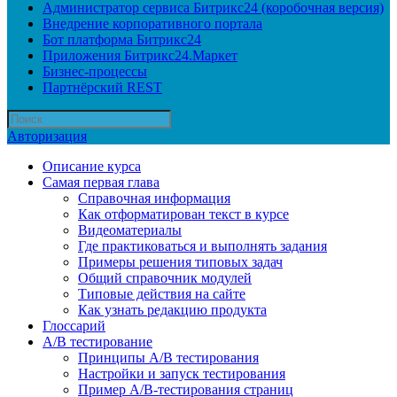
Администратор сервиса Битрикс24 (коробочная версия)
Внедрение корпоративного портала
Бот платформа Битрикс24
Приложения Битрикс24.Маркет
Бизнес-процессы
Партнёрский REST
Авторизация
Описание курса
Самая первая глава
Справочная информация
Как отформатирован текст в курсе
Видеоматериалы
Где практиковаться и выполнять задания
Примеры решения типовых задач
Общий справочник модулей
Типовые действия на сайте
Как узнать редакцию продукта
Глоссарий
A/B тестирование
Принципы A/B тестирования
Настройки и запуск тестирования
Пример A/B-тестирования страниц