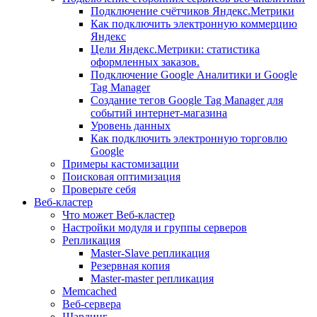
Подключение счётчиков Яндекс.Метрики
Как подключить электронную коммерцию
Яндекс
Цели Яндекс.Метрики: статистика
оформленных заказов.
Подключение Google Аналитики и Google
Tag Manager
Создание тегов Google Tag Manager для
событий интернет-магазина
Уровень данных
Как подключить электронную торговлю
Google
Примеры кастомизации
Поисковая оптимизация
Проверьте себя
Веб-кластер
Что может Веб-кластер
Настройки модуля и группы серверов
Репликация
Master-Slave репликация
Резервная копия
Master-master репликация
Memcached
Веб-сервера
Шардинг