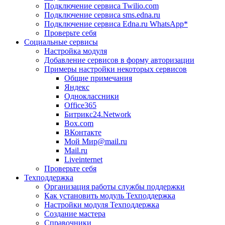
Подключение сервиса Twilio.com
Подключение сервиса sms.edna.ru
Подключение сервиса Edna.ru WhatsApp*
Проверьте себя
Социальные сервисы
Настройка модуля
Добавление сервисов в форму авторизации
Примеры настройки некоторых сервисов
Общие примечания
Яндекс
Одноклассники
Office365
Битрикс24.Network
Box.com
ВКонтакте
Мой Мир@mail.ru
Mail.ru
Liveinternet
Проверьте себя
Техподдержка
Организация работы службы поддержки
Как установить модуль Техподдержка
Настройки модуля Техподдержка
Создание мастера
Справочники