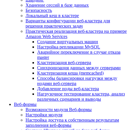
Хранение сессий в базе данных
Безопасность
Локальный кеш в кластере
Варианты конфигурации веб-кластера для
решения практических задач
Практическая реализация веб-кластера на примере
Amazon Web Services
Создание виртуальных машин
Настройка репликации MySQL
Аварийное переключение в случае отказа
master
Кластеризация веб-сервера
Синхронизация данных между серверами
Кластеризация кеша (memcached)
Способы балансировки нагрузки между
нодами веб-сервера
Добавление ноды веб-кластера
Нагрузочное тестирование кластера, анализ
различных сценариев и выводы
Веб-формы
Возможности модуля Веб-формы
Настройки модуля
Настройка доступа к собственным результатам
заполнения веб-формы