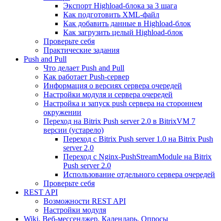
Экспорт Highload-блока за 3 шага
Как подготовить XML-файл
Как добавить данные в Highload-блок
Как загрузить целый Highload-блок
Проверьте себя
Практические задания
Push and Pull
Что делает Push and Pull
Как работает Push-сервер
Информация о версиях сервера очередей
Настройки модуля и сервера очередей
Настройка и запуск push сервера на стороннем
окружении
Переход на Bitrix Push server 2.0 в BitrixVM 7
версии (устарело)
Переход с Bitrix Push server 1.0 на Bitrix Push
server 2.0
Переход с Nginx-PushStreamModule на Bitrix
Push server 2.0
Использование отдельного сервера очередей
Проверьте себя
REST API
Возможности REST API
Настройки модуля
Wiki, Веб-мессенджер, Календарь, Опросы