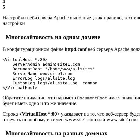
4
5
Настройки веб-сервера Apache выполняет, как правило, техни
настройки
Многосайтовость на одном домене
В конфигурационном файле
httpd.conf
веб-сервера Apache долж
<VirtualHost *:80>
    ServerAdmin admin@site1.com
    DocumentRoot "/home/www/allsites"
    ServerName www.site1.com
    ErrorLog logs/allsite.log
    CustomLog logs/allsite.log  common
</VirtualHost>
Обратите внимание, что параметр
имеет значени
DocumentRoot
будет иметь одно и то же значение.
Строка
<VirtualHost *:80>
указывает на то, что веб-сервер буд
отвечать по любому из имен
www.site1.com
или
www.site2.com
.
Многосайтовость на разных доменах