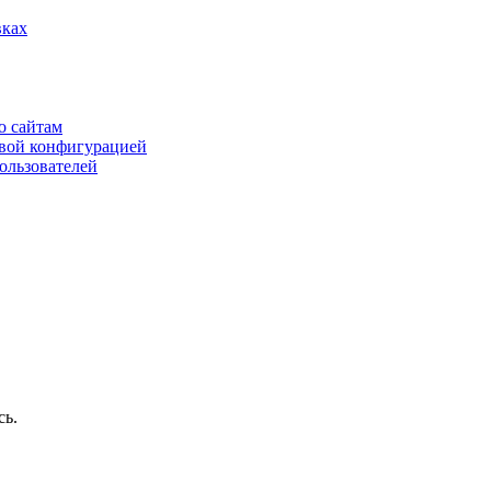
вках
о сайтам
овой конфигурацией
пользователей
сь.