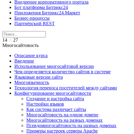
Внедрение корпоративного портала
Бот платформа Битрикс24
Приложения Битрикс24.Маркет
Бизнес-процессы
Партнёрский REST
14
27
/
Многосайтовость
Описание курса
Введение
Использование многосайтовой версии
Чем определяется количество сайтов в системе
Языковые версии сайта
Многоязычность
Технология переноса посетителей между сайтами
Конфигурирование многосайтовости
Создание и настройка сайта
Настройки языков
Как система различает сайты
Многосайтовость на одном домене
Многосайтовость на разных доменах
Псевдомногосайтовость на разных доменах
Примеры настроек сервера Apache