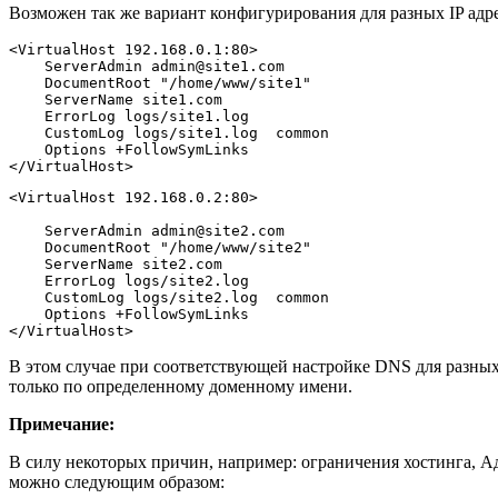
Возможен так же вариант конфигурирования для разных IP адр
<VirtualHost 192.168.0.1:80>
    ServerAdmin admin@site1.com
    DocumentRoot "/home/www/site1"
    ServerName site1.com
    ErrorLog logs/site1.log
    CustomLog logs/site1.log  common
    Options +FollowSymLinks
</VirtualHost>
<VirtualHost 192.168.0.2:80>
    ServerAdmin admin@site2.com
    DocumentRoot "/home/www/site2"
    ServerName site2.com
    ErrorLog logs/site2.log
    CustomLog logs/site2.log  common
    Options +FollowSymLinks
</VirtualHost>
В этом случае при соответствующей настройке DNS для разных 
только по определенному доменному имени.
Примечание:
В силу некоторых причин, например: ограничения хостинга, А
можно следующим образом: