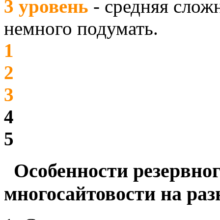
3 уровень
- средняя слож
немного подумать.
1
2
3
4
5
Особенности резервног
многосайтовости на ра