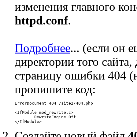
изменения главного ко
httpd.conf
.
Подробнее
...
(если он е
директории того сайта, 
страницу ошибки 404 (
пропишите код:
ErrorDocument 404 /site2/404.php

<IfModule mod_rewrite.c>

	RewriteEngine Off

Создайте новый файл
4