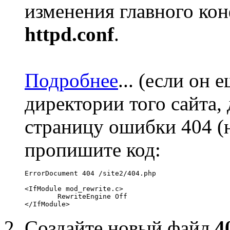
изменения главного ко
httpd.conf
.
Подробнее
...
(если он е
директории того сайта, 
страницу ошибки 404 (
пропишите код:
ErrorDocument 404 /site2/404.php

<IfModule mod_rewrite.c>

	RewriteEngine Off

Создайте новый файл
4