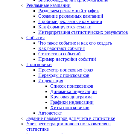
Рекламные кампании
Разделяем рекламный трафик
Создание рекламных кампаний
Пробные рекламные кампании
Как формируются ссылки
Интерпретация статистических результатов
События
Что такое событие и как его создать
Как работают события
Статистика событий
Пример настройки событий
Поисковики
Просмотр поисковых фраз
Переходы с поисковиков
Индексация
Список поисковиков
Динамика индексации
Круговая диаграмма
Графики индексации
Хиты поисковиков
Автодетект
Задание параметров для учета в статистике
Учет регистрации нового пользователя в
статистике