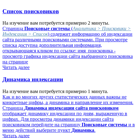
Список поисковиков
На изучение вам потребуется примерно 2 минуты.
Страница
Поисковые системы
(
Аналитика > Поисковики >
Индексация > Список
) содержит информацию об индексации
сайта различными поисковыми системами. При просмотре
списка доступна дополнительная информация,
открывающаяся кликом по ссылке:
имя_поисковика
-
просмотр графика индексации сайта выбранного поисковика
на странице
Читать далее
Динамика индексации
На изучение вам потребуется примерно 1 минута.
Как и во многих других статистических данных важны не
конкретные цифры, а динамика и направление их изменения.
Страница
Динамика индексации сайта поисковиком
отображает динамику индексации по дням, выраженную в
цифрах. Для просмотра динамики индексации сайта
поисковиком перейдите на страницу
Поисковые системы
и в
меню действий выберите пункт
Динамика
.
Читать далее