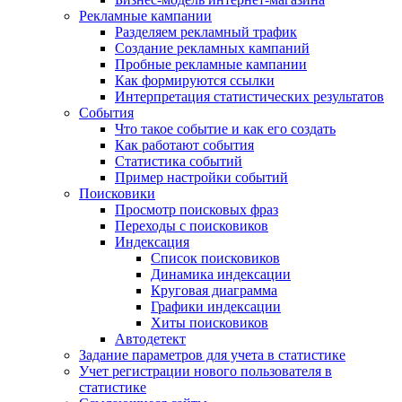
Рекламные кампании
Разделяем рекламный трафик
Создание рекламных кампаний
Пробные рекламные кампании
Как формируются ссылки
Интерпретация статистических результатов
События
Что такое событие и как его создать
Как работают события
Статистика событий
Пример настройки событий
Поисковики
Просмотр поисковых фраз
Переходы с поисковиков
Индексация
Список поисковиков
Динамика индексации
Круговая диаграмма
Графики индексации
Хиты поисковиков
Автодетект
Задание параметров для учета в статистике
Учет регистрации нового пользователя в
статистике