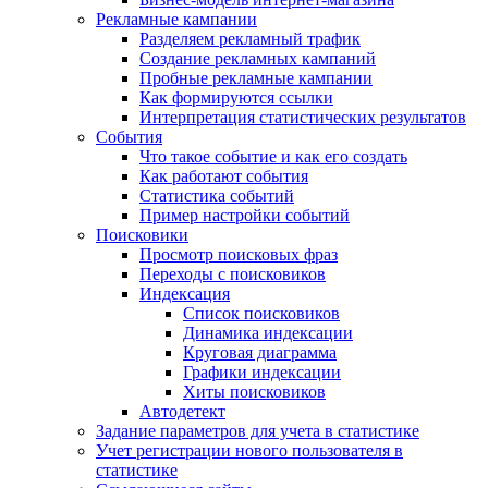
Рекламные кампании
Разделяем рекламный трафик
Создание рекламных кампаний
Пробные рекламные кампании
Как формируются ссылки
Интерпретация статистических результатов
События
Что такое событие и как его создать
Как работают события
Статистика событий
Пример настройки событий
Поисковики
Просмотр поисковых фраз
Переходы с поисковиков
Индексация
Список поисковиков
Динамика индексации
Круговая диаграмма
Графики индексации
Хиты поисковиков
Автодетект
Задание параметров для учета в статистике
Учет регистрации нового пользователя в
статистике