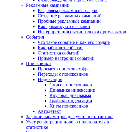
Рекламные кампании
Разделяем рекламный трафик
Создание рекламных кампаний
Пробные рекламные кампании
Как формируются ссылки
Интерпретация статистических результатов
События
Что такое событие и как его создать
Как работают события
Статистика событий
Пример настройки событий
Поисковики
Просмотр поисковых фраз
Переходы с поисковиков
Индексация
Список поисковиков
Динамика индексации
Круговая диаграмма
Графики индексации
Хиты поисковиков
Автодетект
Задание параметров для учета в статистике
Учет регистрации нового пользователя в
статистике