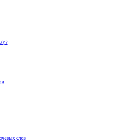
.0)?
ии
ючевых слов