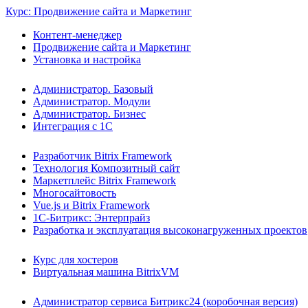
Курс: Продвижение сайта и Маркетинг
Контент-менеджер
Продвижение сайта и Маркетинг
Установка и настройка
Администратор. Базовый
Администратор. Модули
Администратор. Бизнес
Интеграция с 1С
Разработчик Bitrix Framework
Технология Композитный сайт
Маркетплейс Bitrix Framework
Многосайтовость
Vue.js и Bitrix Framework
1С-Битрикс: Энтерпрайз
Разработка и эксплуатация высоконагруженных проектов
Курс для хостеров
Виртуальная машина BitrixVM
Администратор сервиса Битрикс24 (коробочная версия)