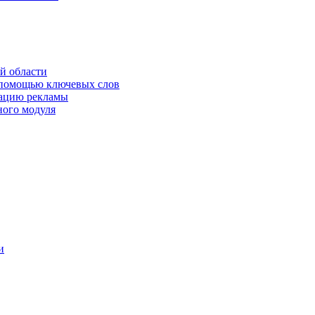
й области
 помощью ключевых слов
кацию рекламы
ного модуля
и