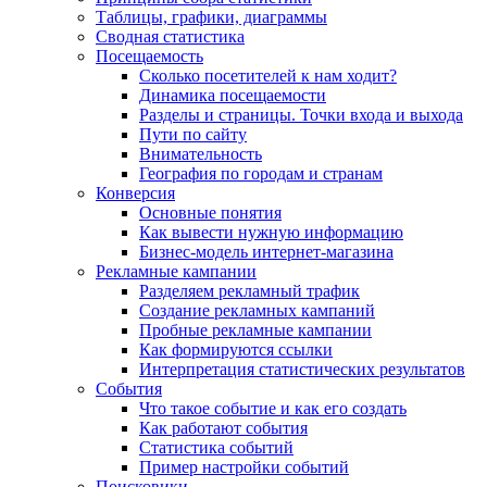
Таблицы, графики, диаграммы
Сводная статистика
Посещаемость
Сколько посетителей к нам ходит?
Динамика посещаемости
Разделы и страницы. Точки входа и выхода
Пути по сайту
Внимательность
География по городам и странам
Конверсия
Основные понятия
Как вывести нужную информацию
Бизнес-модель интернет-магазина
Рекламные кампании
Разделяем рекламный трафик
Создание рекламных кампаний
Пробные рекламные кампании
Как формируются ссылки
Интерпретация статистических результатов
События
Что такое событие и как его создать
Как работают события
Статистика событий
Пример настройки событий
Поисковики