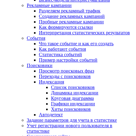
Рекламные кампании
Разделяем рекламный трафик
Создание рекламных кампаний
Пробные рекламные кампании
Как формируются ссылки
Интерпретация статистических результатов
События
Что такое событие и как его создать
Как работают события
Статистика событий
Пример настройки событий
Поисковики
Просмотр поисковых фраз
Переходы с поисковиков
Индексация
Список поисковиков
Динамика индексации
Круговая диаграмма
Графики индексации
Хиты поисковиков
Автодетект
Задание параметров для учета в статистике
Учет регистрации нового пользователя в
статистике