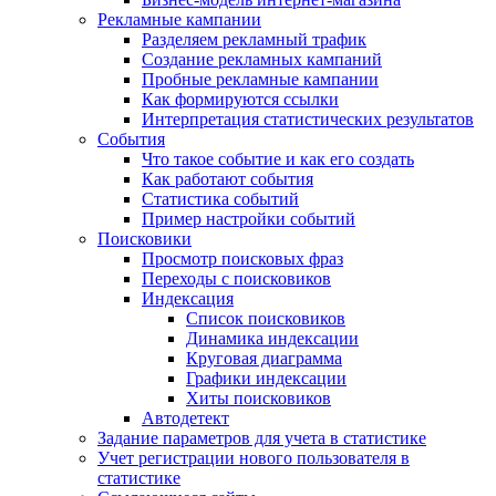
Рекламные кампании
Разделяем рекламный трафик
Создание рекламных кампаний
Пробные рекламные кампании
Как формируются ссылки
Интерпретация статистических результатов
События
Что такое событие и как его создать
Как работают события
Статистика событий
Пример настройки событий
Поисковики
Просмотр поисковых фраз
Переходы с поисковиков
Индексация
Список поисковиков
Динамика индексации
Круговая диаграмма
Графики индексации
Хиты поисковиков
Автодетект
Задание параметров для учета в статистике
Учет регистрации нового пользователя в
статистике