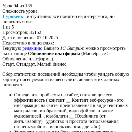
Урок
94
из
135
Сложность урока:
1 уровень
- интуитивно все понятно из интерфейса, но
почитать стоит.
1
из 5
Просмотров:
35152
Дата изменения:
07.10.2025
Недоступно в лицензиях:
Текущую
редакцию
Вашего
1С-Битрикс
можно просмотреть
на странице
Обновление платформы
(
Marketplace >
Обновление платформы
).
Старт, Стандарт, Малый бизнес
Сбор статистики посещений необходим чтобы увидеть общую
картину посещаемости вашего сайта, анализ этих данных
позволяет:
Определить проблемы на сайте, снижающие его
эффективность (
контент
Контент веб-ресурса - это
информация на сайте, представленная в виде текстовых
материалов, изображений, видеофайлов, а также
аудиозаписей.
,
юзабилити
Юзабилити (от
англ. usability) - удобство и простота использования,
степень удобства использования.
, дизайн).
Управлять рекламным бюджетом на продвижение