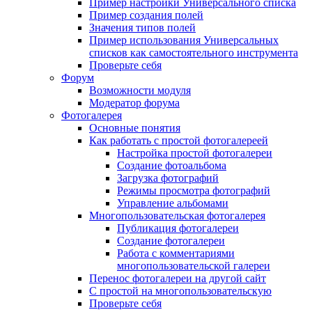
Пример настройки Универсального списка
Пример создания полей
Значения типов полей
Пример использования Универсальных
списков как самостоятельного инструмента
Проверьте себя
Форум
Возможности модуля
Модератор форума
Фотогалерея
Основные понятия
Как работать с простой фотогалереей
Настройка простой фотогалереи
Создание фотоальбома
Загрузка фотографий
Режимы просмотра фотографий
Управление альбомами
Многопользовательская фотогалерея
Публикация фотогалереи
Создание фотогалереи
Работа с комментариями
многопользовательской галереи
Перенос фотогалереи на другой сайт
С простой на многопользовательскую
Проверьте себя