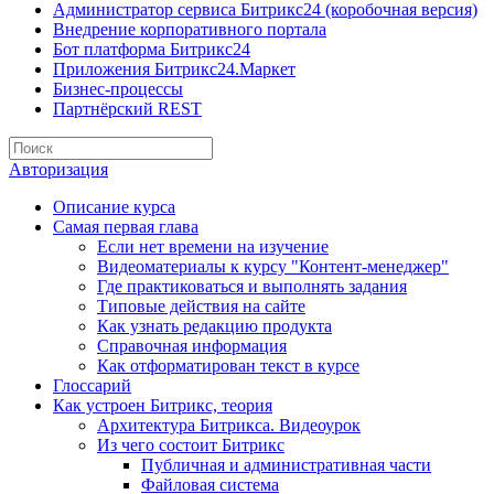
Администратор сервиса Битрикс24 (коробочная версия)
Внедрение корпоративного портала
Бот платформа Битрикс24
Приложения Битрикс24.Маркет
Бизнес-процессы
Партнёрский REST
Авторизация
Описание курса
Самая первая глава
Если нет времени на изучение
Видеоматериалы к курсу "Контент-менеджер"
Где практиковаться и выполнять задания
Типовые действия на сайте
Как узнать редакцию продукта
Справочная информация
Как отформатирован текст в курсе
Глоссарий
Как устроен Битрикс, теория
Архитектура Битрикса. Видеоурок
Из чего состоит Битрикс
Публичная и административная части
Файловая система