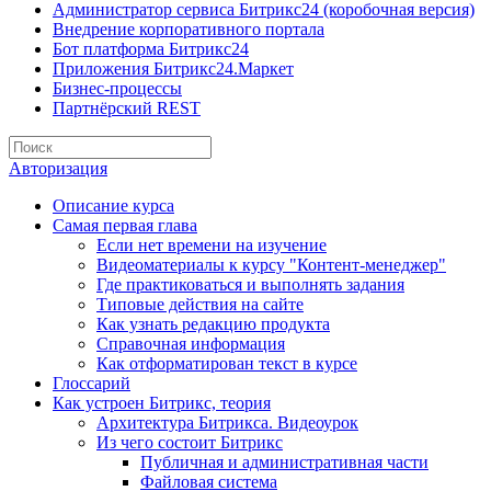
Администратор сервиса Битрикс24 (коробочная версия)
Внедрение корпоративного портала
Бот платформа Битрикс24
Приложения Битрикс24.Маркет
Бизнес-процессы
Партнёрский REST
Авторизация
Описание курса
Самая первая глава
Если нет времени на изучение
Видеоматериалы к курсу "Контент-менеджер"
Где практиковаться и выполнять задания
Типовые действия на сайте
Как узнать редакцию продукта
Справочная информация
Как отформатирован текст в курсе
Глоссарий
Как устроен Битрикс, теория
Архитектура Битрикса. Видеоурок
Из чего состоит Битрикс
Публичная и административная части
Файловая система