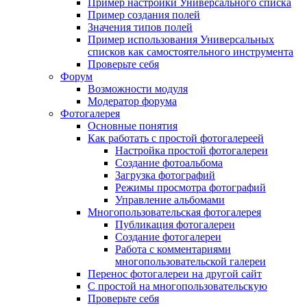
Пример настройки Универсального списка
Пример создания полей
Значения типов полей
Пример использования Универсальных
списков как самостоятельного инструмента
Проверьте себя
Форум
Возможности модуля
Модератор форума
Фотогалерея
Основные понятия
Как работать с простой фотогалереей
Настройка простой фотогалереи
Создание фотоальбома
Загрузка фотографий
Режимы просмотра фотографий
Управление альбомами
Многопользовательская фотогалерея
Публикация фотогалереи
Создание фотогалереи
Работа с комментариями
многопользовательской галереи
Перенос фотогалереи на другой сайт
С простой на многопользовательскую
Проверьте себя