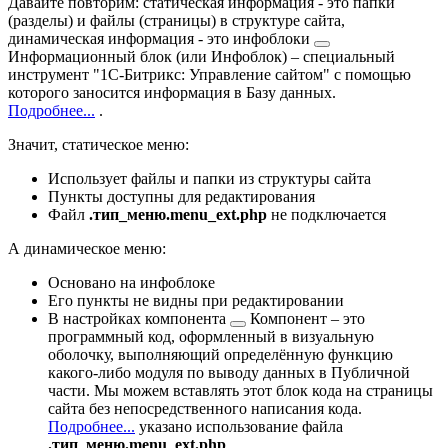
Давайте повторим: статическая информация - это папки
(разделы) и файлы (страницы) в структуре сайта,
динамическая информация - это
инфоблоки
Информационный блок (или Инфоблок) – специальный
инструмент "1С-Битрикс: Управление сайтом" с помощью
которого заносится информация в Базу данных.
Подробнее...
.
Значит, статическое меню:
Использует файлы и папки из структуры сайта
Пункты доступны для редактирования
Файл
.тип_меню.menu_ext.php
не подключается
А динамическое меню:
Основано на инфоблоке
Его пункты не видны при редактировании
В настройках
компонента
Компонент – это
программный код, оформленный в визуальную
оболочку, выполняющий определённую функцию
какого-либо модуля по выводу данных в Публичной
части. Мы можем вставлять этот блок кода на страницы
сайта без непосредственного написания кода.
Подробнее...
указано использование файла
.тип_меню.menu_ext.php