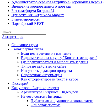
Администратор сервиса Битрикс24 (коробочная версия)
Внедрение корпоративного портала
Бот платформа Битрикс24
Приложения Битрикс24.Маркет
Бизнес-процессы
Партнёрский REST
Авторизация
Описание курса
Самая первая глава
Если нет времени на изучение
Видеоматериалы к курсу "Контент-менеджер"
Где практиковаться и выполнять задания
Типовые действия на сайте
Как узнать редакцию продукта
Справочная информация
Как отформатирован текст в курсе
Глоссарий
Как устроен Битрикс, теория
Архитектура Битрикса. Видеоурок
Из чего состоит Битрикс
Публичная и административная части
Файловая система