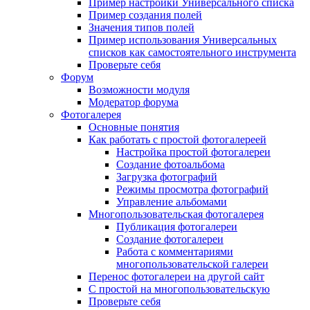
Пример настройки Универсального списка
Пример создания полей
Значения типов полей
Пример использования Универсальных
списков как самостоятельного инструмента
Проверьте себя
Форум
Возможности модуля
Модератор форума
Фотогалерея
Основные понятия
Как работать с простой фотогалереей
Настройка простой фотогалереи
Создание фотоальбома
Загрузка фотографий
Режимы просмотра фотографий
Управление альбомами
Многопользовательская фотогалерея
Публикация фотогалереи
Создание фотогалереи
Работа с комментариями
многопользовательской галереи
Перенос фотогалереи на другой сайт
С простой на многопользовательскую
Проверьте себя