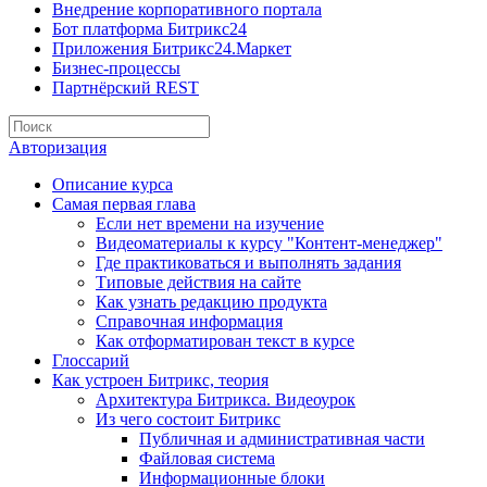
Внедрение корпоративного портала
Бот платформа Битрикс24
Приложения Битрикс24.Маркет
Бизнес-процессы
Партнёрский REST
Авторизация
Описание курса
Самая первая глава
Если нет времени на изучение
Видеоматериалы к курсу "Контент-менеджер"
Где практиковаться и выполнять задания
Типовые действия на сайте
Как узнать редакцию продукта
Справочная информация
Как отформатирован текст в курсе
Глоссарий
Как устроен Битрикс, теория
Архитектура Битрикса. Видеоурок
Из чего состоит Битрикс
Публичная и административная части
Файловая система
Информационные блоки