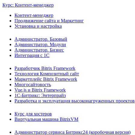
Курс: Контент-менеджер
Контент-менеджер
Продвижение сайта и Маркетинг
Установка и настройка
Администратор. Базовый
Администратор. Модули
Администратор. Бизнес
Интеграция с 1С
Разработчик Bitrix Framework
Технология Композитный сайт
Маркетплейс Bitrix Framework
Многосайтовость
Vue.js и Bitrix Framework
1С-Битрикс: Энтерпрайз
Разработка и эксплуатация высоконагруженных проектов
Курс для хостеров
Виртуальная машина BitrixVM
Администратор сервиса Битрикс24 (коробочная версия)