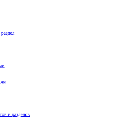
 раздел
ми
ока
ов и разделов