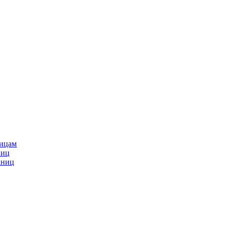
ницам
ниц
аниц