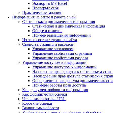
Экспорт в MS Excel
Проверьте себя
Практические задания
Информация на сайте и работа с ней
Статическая и динамическая информация
Статическая и динамическая информация
Общее и отличия
Пример размещения информации
Из чего состоит страница сайта
Свойства страниц и разделов
Управление заголовком
Управление свойствами страницы
Управление свойствами раздела
Управление доступом к информации
Управление доступом к информации
Назначение прав доступа к статическим стра
Наследование прав доступа статических стра
Определение прав доступа динамических стр
Примеры работы прав доступа
Кеш, документооборот и информация
Как формируются ссылки
Человеко-понятные URL
Короткие ссылки
Включаемые области
Удобные инструменты для безопасной работы