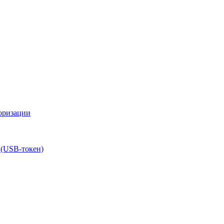
оризации
 (USB-токен)