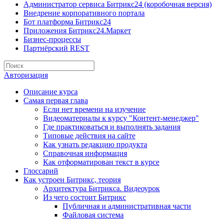
Администратор сервиса Битрикс24 (коробочная версия)
Внедрение корпоративного портала
Бот платформа Битрикс24
Приложения Битрикс24.Маркет
Бизнес-процессы
Партнёрский REST
Авторизация
Описание курса
Самая первая глава
Если нет времени на изучение
Видеоматериалы к курсу "Контент-менеджер"
Где практиковаться и выполнять задания
Типовые действия на сайте
Как узнать редакцию продукта
Справочная информация
Как отформатирован текст в курсе
Глоссарий
Как устроен Битрикс, теория
Архитектура Битрикса. Видеоурок
Из чего состоит Битрикс
Публичная и административная части
Файловая система