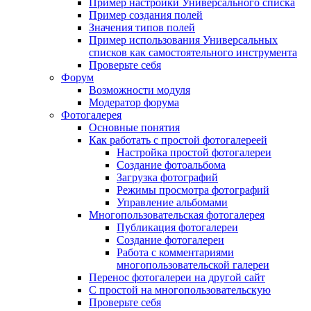
Пример настройки Универсального списка
Пример создания полей
Значения типов полей
Пример использования Универсальных
списков как самостоятельного инструмента
Проверьте себя
Форум
Возможности модуля
Модератор форума
Фотогалерея
Основные понятия
Как работать с простой фотогалереей
Настройка простой фотогалереи
Создание фотоальбома
Загрузка фотографий
Режимы просмотра фотографий
Управление альбомами
Многопользовательская фотогалерея
Публикация фотогалереи
Создание фотогалереи
Работа с комментариями
многопользовательской галереи
Перенос фотогалереи на другой сайт
С простой на многопользовательскую
Проверьте себя