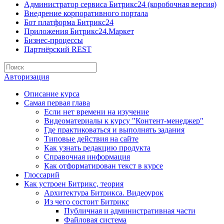
Администратор сервиса Битрикс24 (коробочная версия)
Внедрение корпоративного портала
Бот платформа Битрикс24
Приложения Битрикс24.Маркет
Бизнес-процессы
Партнёрский REST
Авторизация
Описание курса
Самая первая глава
Если нет времени на изучение
Видеоматериалы к курсу "Контент-менеджер"
Где практиковаться и выполнять задания
Типовые действия на сайте
Как узнать редакцию продукта
Справочная информация
Как отформатирован текст в курсе
Глоссарий
Как устроен Битрикс, теория
Архитектура Битрикса. Видеоурок
Из чего состоит Битрикс
Публичная и административная части
Файловая система