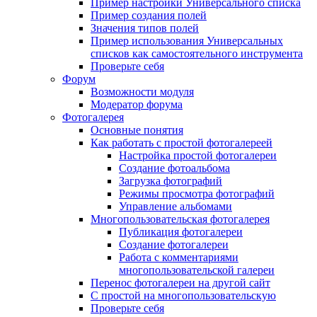
Пример настройки Универсального списка
Пример создания полей
Значения типов полей
Пример использования Универсальных
списков как самостоятельного инструмента
Проверьте себя
Форум
Возможности модуля
Модератор форума
Фотогалерея
Основные понятия
Как работать с простой фотогалереей
Настройка простой фотогалереи
Создание фотоальбома
Загрузка фотографий
Режимы просмотра фотографий
Управление альбомами
Многопользовательская фотогалерея
Публикация фотогалереи
Создание фотогалереи
Работа с комментариями
многопользовательской галереи
Перенос фотогалереи на другой сайт
С простой на многопользовательскую
Проверьте себя