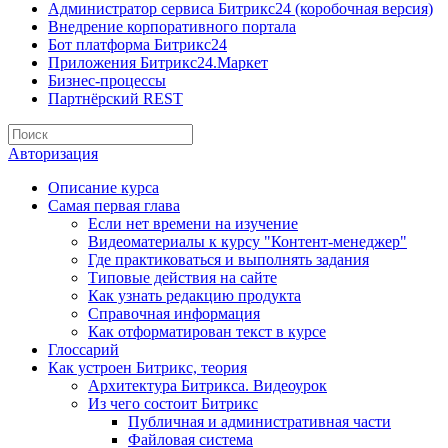
Администратор сервиса Битрикс24 (коробочная версия)
Внедрение корпоративного портала
Бот платформа Битрикс24
Приложения Битрикс24.Маркет
Бизнес-процессы
Партнёрский REST
Авторизация
Описание курса
Самая первая глава
Если нет времени на изучение
Видеоматериалы к курсу "Контент-менеджер"
Где практиковаться и выполнять задания
Типовые действия на сайте
Как узнать редакцию продукта
Справочная информация
Как отформатирован текст в курсе
Глоссарий
Как устроен Битрикс, теория
Архитектура Битрикса. Видеоурок
Из чего состоит Битрикс
Публичная и административная части
Файловая система