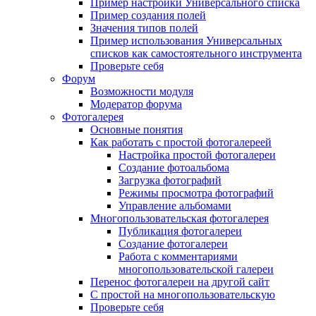
Пример настройки Универсального списка
Пример создания полей
Значения типов полей
Пример использования Универсальных
списков как самостоятельного инструмента
Проверьте себя
Форум
Возможности модуля
Модератор форума
Фотогалерея
Основные понятия
Как работать с простой фотогалереей
Настройка простой фотогалереи
Создание фотоальбома
Загрузка фотографий
Режимы просмотра фотографий
Управление альбомами
Многопользовательская фотогалерея
Публикация фотогалереи
Создание фотогалереи
Работа с комментариями
многопользовательской галереи
Перенос фотогалереи на другой сайт
С простой на многопользовательскую
Проверьте себя