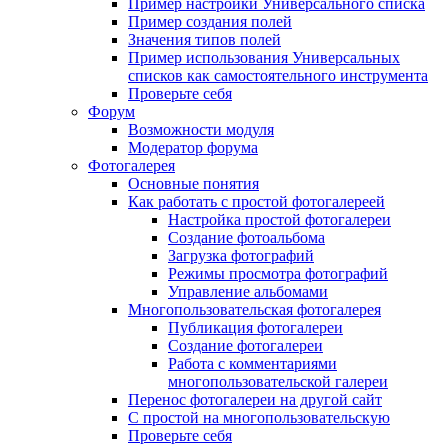
Пример настройки Универсального списка
Пример создания полей
Значения типов полей
Пример использования Универсальных
списков как самостоятельного инструмента
Проверьте себя
Форум
Возможности модуля
Модератор форума
Фотогалерея
Основные понятия
Как работать с простой фотогалереей
Настройка простой фотогалереи
Создание фотоальбома
Загрузка фотографий
Режимы просмотра фотографий
Управление альбомами
Многопользовательская фотогалерея
Публикация фотогалереи
Создание фотогалереи
Работа с комментариями
многопользовательской галереи
Перенос фотогалереи на другой сайт
С простой на многопользовательскую
Проверьте себя