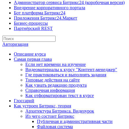
Администратор сервиса Битрикс24 (коробочная версия)
Внедрение корпоративного портала
Бот платформа Битрикс24
Приложения Битрикс24.Маркет
Бизнес-процессы
Партнёрский REST
Авторизация
Описание курса
Самая первая глава
Если нет времени на изучение
Видеоматериалы к курсу "Контент-менеджер"
Где практиковаться и выполнять задания
Типовые действия на сайте
Как узнать редакцию продукта
Справочная информация
Как отформатирован текст в курсе
Глоссарий
Как устроен Битрикс, теория
Архитектура Битрикса. Видеоурок
Из чего состоит Битрикс
Публичная и административная части
Файловая система