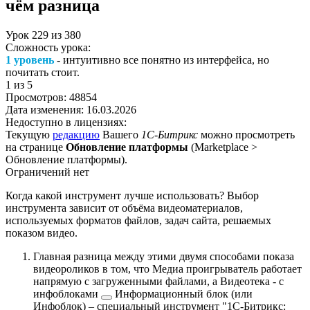
чём разница
Урок
229
из
380
Сложность урока:
1 уровень
- интуитивно все понятно из интерфейса, но
почитать стоит.
1
из 5
Просмотров:
48854
Дата изменения:
16.03.2026
Недоступно в лицензиях:
Текущую
редакцию
Вашего
1С-Битрикс
можно просмотреть
на странице
Обновление платформы
(
Marketplace >
Обновление платформы
).
Ограничений нет
Когда какой инструмент лучше использовать? Выбор
инструмента зависит от объёма видеоматериалов,
используемых форматов файлов, задач сайта, решаемых
показом видео.
Главная разница между этими двумя способами показа
видеороликов в том, что Медиа проигрыватель работает
напрямую с загруженными файлами, а Видеотека - с
инфоблоками
Информационный блок (или
Инфоблок) – специальный инструмент "1С-Битрикс: