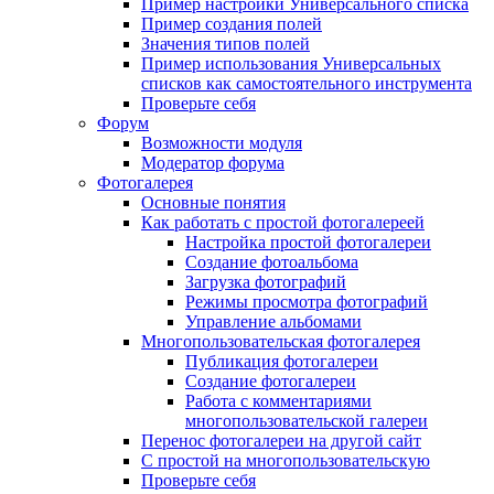
Пример настройки Универсального списка
Пример создания полей
Значения типов полей
Пример использования Универсальных
списков как самостоятельного инструмента
Проверьте себя
Форум
Возможности модуля
Модератор форума
Фотогалерея
Основные понятия
Как работать с простой фотогалереей
Настройка простой фотогалереи
Создание фотоальбома
Загрузка фотографий
Режимы просмотра фотографий
Управление альбомами
Многопользовательская фотогалерея
Публикация фотогалереи
Создание фотогалереи
Работа с комментариями
многопользовательской галереи
Перенос фотогалереи на другой сайт
С простой на многопользовательскую
Проверьте себя