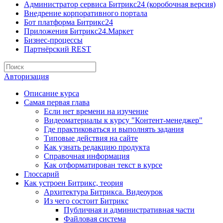
Администратор сервиса Битрикс24 (коробочная версия)
Внедрение корпоративного портала
Бот платформа Битрикс24
Приложения Битрикс24.Маркет
Бизнес-процессы
Партнёрский REST
Авторизация
Описание курса
Самая первая глава
Если нет времени на изучение
Видеоматериалы к курсу "Контент-менеджер"
Где практиковаться и выполнять задания
Типовые действия на сайте
Как узнать редакцию продукта
Справочная информация
Как отформатирован текст в курсе
Глоссарий
Как устроен Битрикс, теория
Архитектура Битрикса. Видеоурок
Из чего состоит Битрикс
Публичная и административная части
Файловая система