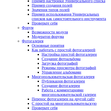
Пример настройки Универсального списка
Пример создания полей
Значения типов полей
Пример использования Универсальных
списков как самостоятельного инструмента
Проверьте себя
Форум
Возможности модуля
Модератор форума
Фотогалерея
Основные понятия
Как работать с простой фотогалереей
Настройка простой фотогалереи
Создание фотоальбома
Загрузка фотографий
Режимы просмотра фотографий
Управление альбомами
Многопользовательская фотогалерея
Публикация фотогалереи
Создание фотогалереи
Работа с комментариями
многопользовательской галереи
Перенос фотогалереи на другой сайт
С простой на многопользовательскую
Проверьте себя