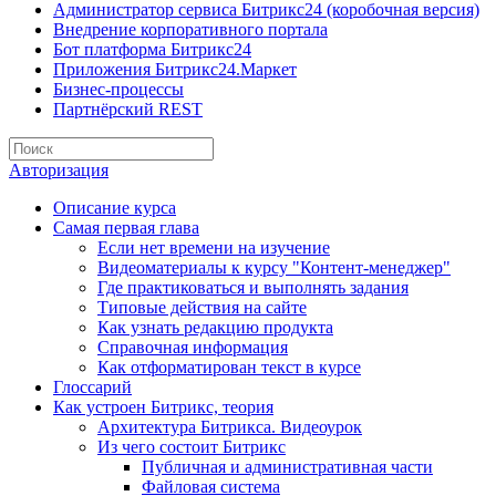
Администратор сервиса Битрикс24 (коробочная версия)
Внедрение корпоративного портала
Бот платформа Битрикс24
Приложения Битрикс24.Маркет
Бизнес-процессы
Партнёрский REST
Авторизация
Описание курса
Самая первая глава
Если нет времени на изучение
Видеоматериалы к курсу "Контент-менеджер"
Где практиковаться и выполнять задания
Типовые действия на сайте
Как узнать редакцию продукта
Справочная информация
Как отформатирован текст в курсе
Глоссарий
Как устроен Битрикс, теория
Архитектура Битрикса. Видеоурок
Из чего состоит Битрикс
Публичная и административная части
Файловая система