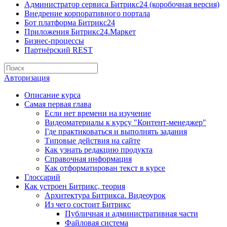
Администратор сервиса Битрикс24 (коробочная версия)
Внедрение корпоративного портала
Бот платформа Битрикс24
Приложения Битрикс24.Маркет
Бизнес-процессы
Партнёрский REST
Авторизация
Описание курса
Самая первая глава
Если нет времени на изучение
Видеоматериалы к курсу "Контент-менеджер"
Где практиковаться и выполнять задания
Типовые действия на сайте
Как узнать редакцию продукта
Справочная информация
Как отформатирован текст в курсе
Глоссарий
Как устроен Битрикс, теория
Архитектура Битрикса. Видеоурок
Из чего состоит Битрикс
Публичная и административная части
Файловая система