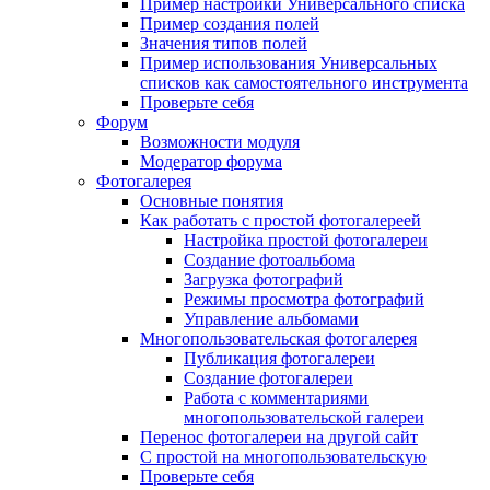
Пример настройки Универсального списка
Пример создания полей
Значения типов полей
Пример использования Универсальных
списков как самостоятельного инструмента
Проверьте себя
Форум
Возможности модуля
Модератор форума
Фотогалерея
Основные понятия
Как работать с простой фотогалереей
Настройка простой фотогалереи
Создание фотоальбома
Загрузка фотографий
Режимы просмотра фотографий
Управление альбомами
Многопользовательская фотогалерея
Публикация фотогалереи
Создание фотогалереи
Работа с комментариями
многопользовательской галереи
Перенос фотогалереи на другой сайт
С простой на многопользовательскую
Проверьте себя