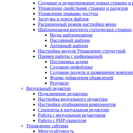
Создание и редактирование новых страниц и 
Управление свойствами страниц и разделов
Управление правами доступа
Загрузка и поиск файлов
Расширенный режим настройки меню
Шаблонизация контента статических страниц
Виды шаблонизации
Пассивный шаблон
Активный шаблон
Настройки модуля Управление структурой
Пример работы с информацией
Постановка задачи
Создание инфоблока
Создание раздела и размещение компон
Форма добавления объявлений
Результат
Визуальный редактор
Подключение редактора
Настройка визуального редактора
Настройки отображения компонентов
Сниппеты в визуальном редакторе
Работа с визуальным редактором
Работа с PHP-скриптом
Управление сайтами
Многосайтовость