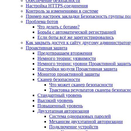
Обеспечение безопасности
Настройка HTTPS-соединения
Контроль за изменениями в системе
Пример настроек закладки Безопасность группы по
Проблема ботов
Что делать с ботами?
Борьба с автоматической регистрацией
Если боты всё же зарегистрировались
Как закрыть доступ к сайту другому администратор
Проактивная защита
Предотвращаем вторжения
Немного теории: уязвимости
Немного теории: уровни Проактивной защит
Настройки модуля Проактивная защита
Монитор проактивной защиты
Сканер безопасности
Что может сканер безопасности
Трактовка результатов сканера безопасн
Стандартный уровень
Высокий уровень
Повышенный уровень
Двухэтапная авторизация
Система одноразовых паролей
Механизм двухэтапной авторизации
Подключение устройств