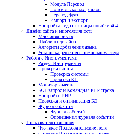
Mодуль Перевод
Поиск языковых файлов
Перевод фраз
Импорт и экспорт
Настройка вида страницы ошибки 404
Дизайн сайта и многоязычность
Многоязычность
Шаблоны дизайна
Алгоритм добавления языка
Установка решения с помощью мастера
Работа с Инструментами
Раздел Инструменты
Проверка системы
Проверка системы
Проверка КП
Монитор качества
SQL запрос и Командная PHP строка
Настройки PHP
Проверка и оптимизация БД
Журнал событий
Журнал событий
Оповещения журнала событий
Пользовательские поля
Что такое Пользовательские поля
Создание Пользовательских полей