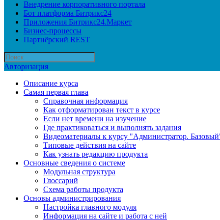
Внедрение корпоративного портала
Бот платформа Битрикс24
Приложения Битрикс24.Маркет
Бизнес-процессы
Партнёрский REST
Авторизация
Описание курса
Самая первая глава
Справочная информация
Как отформатирован текст в курсе
Если нет времени на изучение
Где практиковаться и выполнять задания
Видеоматериалы к курсу "Администратор. Базовый
Типовые действия на сайте
Как узнать редакцию продукта
Основные сведения о системе
Модульная структура
Глоссарий
Схема работы продукта
Основы администрирования
Настройка главного модуля
Информация на сайте и работа с ней