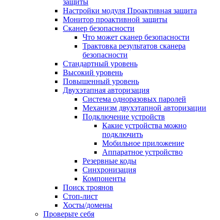
защиты
Настройки модуля Проактивная защита
Монитор проактивной защиты
Сканер безопасности
Что может сканер безопасности
Трактовка результатов сканера
безопасности
Стандартный уровень
Высокий уровень
Повышенный уровень
Двухэтапная авторизация
Система одноразовых паролей
Механизм двухэтапной авторизации
Подключение устройств
Какие устройства можно
подключить
Мобильное приложение
Аппаратное устройство
Резервные коды
Синхронизация
Компоненты
Поиск троянов
Стоп-лист
Хосты/домены
Проверьте себя