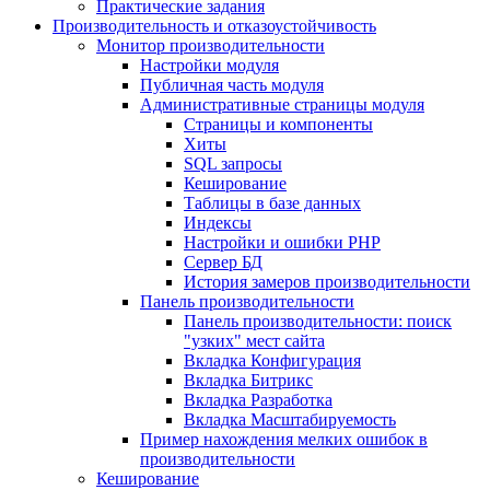
Практические задания
Производительность и отказоустойчивость
Монитор производительности
Настройки модуля
Публичная часть модуля
Административные страницы модуля
Страницы и компоненты
Хиты
SQL запросы
Кеширование
Таблицы в базе данных
Индексы
Настройки и ошибки PHP
Сервер БД
История замеров производительности
Панель производительности
Панель производительности: поиск
"узких" мест сайта
Вкладка Конфигурация
Вкладка Битрикс
Вкладка Разработка
Вкладка Масштабируемость
Пример нахождения мелких ошибок в
производительности
Кеширование