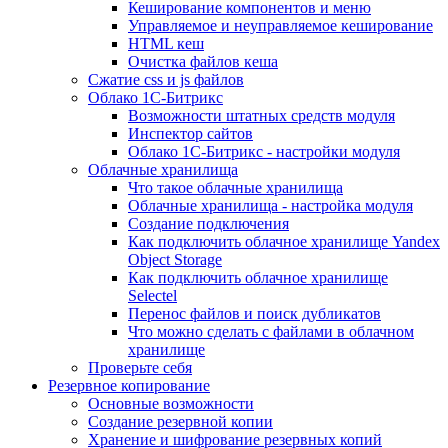
Кеширование компонентов и меню
Управляемое и неуправляемое кеширование
HTML кеш
Очистка файлов кеша
Сжатие css и js файлов
Облако 1С-Битрикс
Возможности штатных средств модуля
Инспектор сайтов
Облако 1С-Битрикс - настройки модуля
Облачные хранилища
Что такое облачные хранилища
Облачные хранилища - настройка модуля
Создание подключения
Как подключить облачное хранилище Yandex
Object Storage
Как подключить облачное хранилище
Selectel
Перенос файлов и поиск дубликатов
Что можно сделать с файлами в облачном
хранилище
Проверьте себя
Резервное копирование
Основные возможности
Создание резервной копии
Хранение и шифрование резервных копий