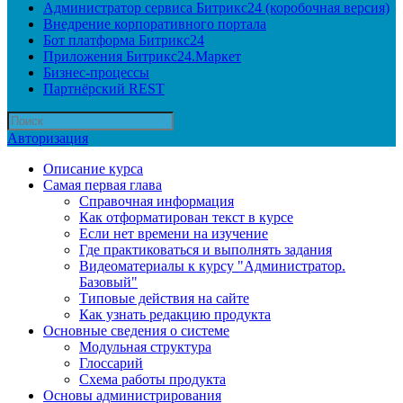
Администратор сервиса Битрикс24 (коробочная версия)
Внедрение корпоративного портала
Бот платформа Битрикс24
Приложения Битрикс24.Маркет
Бизнес-процессы
Партнёрский REST
Авторизация
Описание курса
Самая первая глава
Справочная информация
Как отформатирован текст в курсе
Если нет времени на изучение
Где практиковаться и выполнять задания
Видеоматериалы к курсу "Администратор.
Базовый"
Типовые действия на сайте
Как узнать редакцию продукта
Основные сведения о системе
Модульная структура
Глоссарий
Схема работы продукта
Основы администрирования