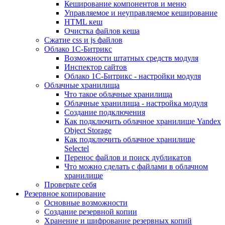
Кеширование компонентов и меню
Управляемое и неуправляемое кеширование
HTML кеш
Очистка файлов кеша
Сжатие css и js файлов
Облако 1С-Битрикс
Возможности штатных средств модуля
Инспектор сайтов
Облако 1С-Битрикс - настройки модуля
Облачные хранилища
Что такое облачные хранилища
Облачные хранилища - настройка модуля
Создание подключения
Как подключить облачное хранилище Yandex
Object Storage
Как подключить облачное хранилище
Selectel
Перенос файлов и поиск дубликатов
Что можно сделать с файлами в облачном
хранилище
Проверьте себя
Резервное копирование
Основные возможности
Создание резервной копии
Хранение и шифрование резервных копий