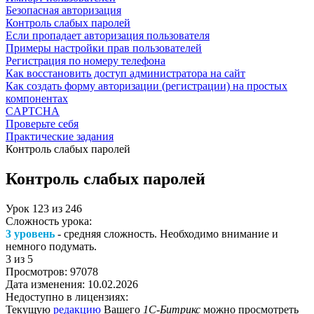
Безопасная авторизация
Контроль слабых паролей
Если пропадает авторизация пользователя
Примеры настройки прав пользователей
Регистрация по номеру телефона
Как восстановить доступ администратора на сайт
Как создать форму авторизации (регистрации) на простых
компонентах
CAPTCHA
Проверьте себя
Практические задания
Контроль слабых паролей
Контроль слабых паролей
Урок
123
из
246
Сложность урока:
3 уровень
- средняя сложность. Необходимо внимание и
немного подумать.
3
из 5
Просмотров:
97078
Дата изменения:
10.02.2026
Недоступно в лицензиях:
Текущую
редакцию
Вашего
1С-Битрикс
можно просмотреть