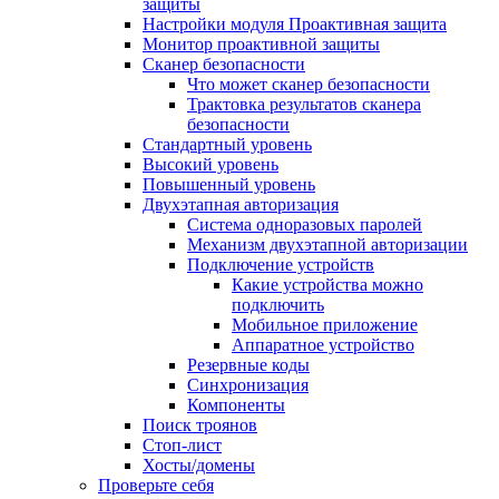
защиты
Настройки модуля Проактивная защита
Монитор проактивной защиты
Сканер безопасности
Что может сканер безопасности
Трактовка результатов сканера
безопасности
Стандартный уровень
Высокий уровень
Повышенный уровень
Двухэтапная авторизация
Система одноразовых паролей
Механизм двухэтапной авторизации
Подключение устройств
Какие устройства можно
подключить
Мобильное приложение
Аппаратное устройство
Резервные коды
Синхронизация
Компоненты
Поиск троянов
Стоп-лист
Хосты/домены
Проверьте себя