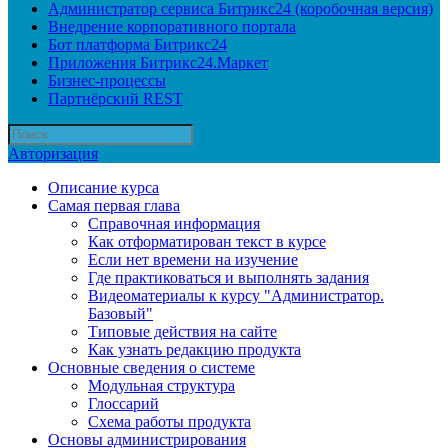
Администратор сервиса Битрикс24 (коробочная версия)
Внедрение корпоративного портала
Бот платформа Битрикс24
Приложения Битрикс24.Маркет
Бизнес-процессы
Партнёрский REST
Авторизация
Описание курса
Самая первая глава
Справочная информация
Как отформатирован текст в курсе
Если нет времени на изучение
Где практиковаться и выполнять задания
Видеоматериалы к курсу "Администратор.
Базовый"
Типовые действия на сайте
Как узнать редакцию продукта
Основные сведения о системе
Модульная структура
Глоссарий
Схема работы продукта
Основы администрирования