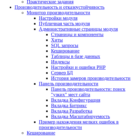
Практические задания
Производительность и отказоустойчивость
Монитор производительности
Настройки модуля
Публичная часть модуля
Административные страницы модуля
Страницы и компоненты
Хиты
SQL запросы
Кеширование
Таблицы в базе данных
Индексы
Настройки и ошибки PHP
Сервер БД
История замеров производительности
Панель производительности
Панель производительности: поиск
"узких" мест сайта
Вкладка Конфигурация
Вкладка Битрикс
Вкладка Разработка
Вкладка Масштабируемость
Пример нахождения мелких ошибок в
производительности
Кеширование