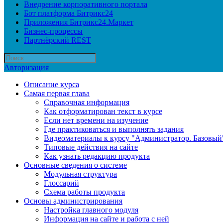
Внедрение корпоративного портала
Бот платформа Битрикс24
Приложения Битрикс24.Маркет
Бизнес-процессы
Партнёрский REST
Авторизация
Описание курса
Самая первая глава
Справочная информация
Как отформатирован текст в курсе
Если нет времени на изучение
Где практиковаться и выполнять задания
Видеоматериалы к курсу "Администратор. Базовый
Типовые действия на сайте
Как узнать редакцию продукта
Основные сведения о системе
Модульная структура
Глоссарий
Схема работы продукта
Основы администрирования
Настройка главного модуля
Информация на сайте и работа с ней