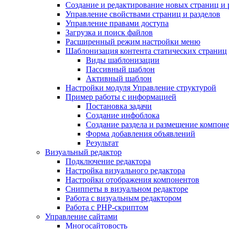
Создание и редактирование новых страниц и 
Управление свойствами страниц и разделов
Управление правами доступа
Загрузка и поиск файлов
Расширенный режим настройки меню
Шаблонизация контента статических страниц
Виды шаблонизации
Пассивный шаблон
Активный шаблон
Настройки модуля Управление структурой
Пример работы с информацией
Постановка задачи
Создание инфоблока
Создание раздела и размещение компон
Форма добавления объявлений
Результат
Визуальный редактор
Подключение редактора
Настройка визуального редактора
Настройки отображения компонентов
Сниппеты в визуальном редакторе
Работа с визуальным редактором
Работа с PHP-скриптом
Управление сайтами
Многосайтовость