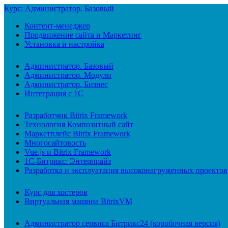
Курс: Администратор. Базовый
Контент-менеджер
Продвижение сайта и Маркетинг
Установка и настройка
Администратор. Базовый
Администратор. Модули
Администратор. Бизнес
Интеграция с 1С
Разработчик Bitrix Framework
Технология Композитный сайт
Маркетплейс Bitrix Framework
Многосайтовость
Vue.js и Bitrix Framework
1С-Битрикс: Энтерпрайз
Разработка и эксплуатация высоконагруженных проектов
Курс для хостеров
Виртуальная машина BitrixVM
Администратор сервиса Битрикс24 (коробочная версия)