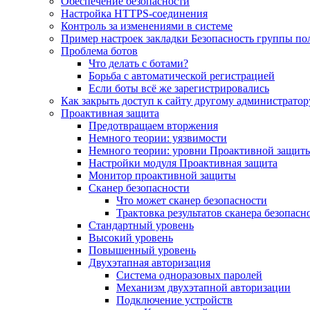
Обеспечение безопасности
Настройка HTTPS-соединения
Контроль за изменениями в системе
Пример настроек закладки Безопасность группы по
Проблема ботов
Что делать с ботами?
Борьба с автоматической регистрацией
Если боты всё же зарегистрировались
Как закрыть доступ к сайту другому администратор
Проактивная защита
Предотвращаем вторжения
Немного теории: уязвимости
Немного теории: уровни Проактивной защит
Настройки модуля Проактивная защита
Монитор проактивной защиты
Сканер безопасности
Что может сканер безопасности
Трактовка результатов сканера безопасн
Стандартный уровень
Высокий уровень
Повышенный уровень
Двухэтапная авторизация
Система одноразовых паролей
Механизм двухэтапной авторизации
Подключение устройств