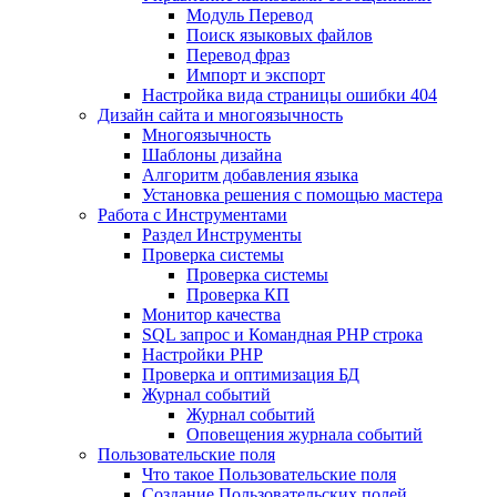
Mодуль Перевод
Поиск языковых файлов
Перевод фраз
Импорт и экспорт
Настройка вида страницы ошибки 404
Дизайн сайта и многоязычность
Многоязычность
Шаблоны дизайна
Алгоритм добавления языка
Установка решения с помощью мастера
Работа с Инструментами
Раздел Инструменты
Проверка системы
Проверка системы
Проверка КП
Монитор качества
SQL запрос и Командная PHP строка
Настройки PHP
Проверка и оптимизация БД
Журнал событий
Журнал событий
Оповещения журнала событий
Пользовательские поля
Что такое Пользовательские поля
Создание Пользовательских полей